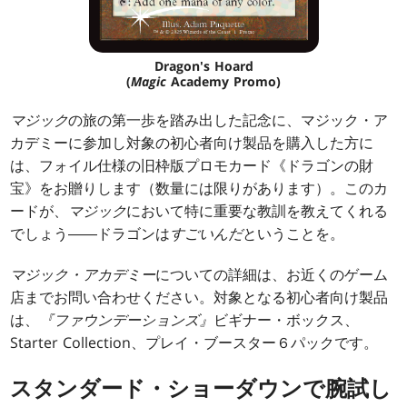
Dragon's Hoard
(
Magic
Academy Promo)
マジック
の旅の第一歩を踏み出した記念に、マジック・ア
カデミーに参加し対象の初心者向け製品を購入した方に
は、フォイル仕様の旧枠版プロモカード《ドラゴンの財
宝》をお贈りします（数量には限りがあります）。このカ
ードが、
マジック
において特に重要な教訓を教えてくれる
でしょう――ドラゴンは
すごいんだ
ということを。
マジック・アカデミー
についての詳細は、お近くのゲーム
店までお問い合わせください。対象となる初心者向け製品
は、
『ファウンデーションズ』
ビギナー・ボックス、
Starter Collection、プレイ・ブースター６パックです。
スタンダード・ショーダウンで腕試し