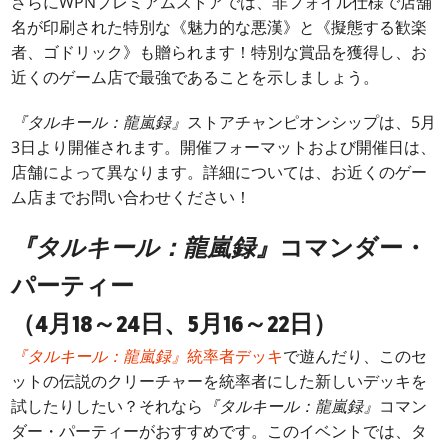
さらにWPNプレミアムストアでは、非フォイル仕様で店舗
名が印刷された特別な《魅力的な悪漢》と《擬態する歓楽
者、ゴドリック》も贈られます！特別な賞品を獲得し、お
近くのゲーム店で最強であることを示しましょう。
『タルキール：龍嵐録』
ストアチャンピオンシップは、5月
3日より開催されます。開催フォーマットおよび開催日は、
店舗によって異なります。詳細については、お近くのゲー
ム店までお問い合わせください！
『タルキール：龍嵐録』
コマンダー・
パーティー
（4月18～24日、5月16～22日）
『タルキール：龍嵐録』
統率者デッキ
で遊んだり、このセ
ットの伝説のクリーチャーを統率者にした新しいデッキを
試したりしたい？それなら
『タルキール：龍嵐録』
コマン
ダー・パーティーがおすすめです。このイベントでは、タ