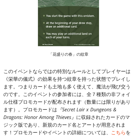
「花盛りの春」の紋章
このイベントならではの特別なルールとしてプレイヤーは
《栄華の儀式》の効果を持つ紋章を持った状態でプレイし
ます。つまりカードも土地も多く使えて、魔法が飛び交う
のです。このイベントの参加者には、全７種類の非フォイ
ル仕様プロモカードが配布されます（数量には限りがあり
ます）。プロモカードは
『Secret Lair x
Dungeons &
Dragons: Honor Among Thieves』
に収録されたカードのマ
ジック版であり、新規のカード名とアートが用意されま
す！プロモカードやイベントの詳細については、
こちら
を