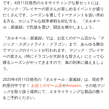
です。4月11日発売のエキサイティングな新セットには、
マジック
・プレイヤーの皆さんが楽しめるイベントが盛り
だくさんです。シーズンを通してトーナメントを追い求め
る方も、カジュアルな統率者戦を好む方も、
『タルキー
ル：龍嵐録』
で氏族を選び、闘志を燃やしましょう。
『タルキール：龍嵐録』
では、お近くのゲーム店から
「マ
ジック・スポットライト：ドラゴン」
まで、あらゆる舞台
で
マジック
のイベントが行われます。
マジック
・プレイヤ
ーの皆さん（特にドラゴンが大好きな皆さん）にとって心
躍るシーズンがやってきますので、嵐の到来に備えましょ
う。
2025年4月11日発売の
『タルキール：龍嵐録』
は、現在予
約受付中です！
お近くのゲーム店
や
Amazon
、その他
マジ
ック
を取り扱う場所にて、エキサイティングな製品の数々
をご予約ください。