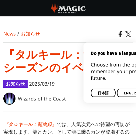
Skip
to
main
content
News
/
お知らせ
『タルキール：龍嵐録』
Do you have a langu
Choose from the op
シーズンのイベント一覧
remember your pref
future.
お知らせ
2025/03/19
日本語
ENGLI
Wizards of the Coast
『タルキール：龍嵐録』
では、人気次元への待望の再訪が
実現します。龍とカン、そして龍に乗るカンが登場するの