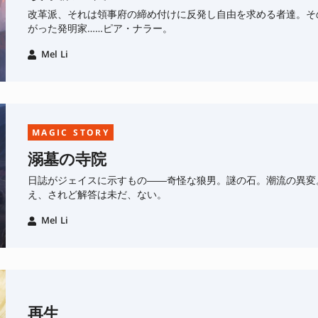
改革派、それは領事府の締め付けに反発し自由を求める者達。そ
がった発明家……ピア・ナラー。
Mel Li
MAGIC STORY
溺墓の寺院
日誌がジェイスに示すもの――奇怪な狼男。謎の石。潮流の異変
え、されど解答は未だ、ない。
Mel Li
再生