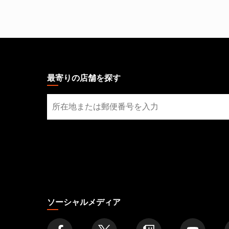
MAGIC:
THE
GATHERING
最寄りの店舗を探す
FOOTER
最
寄
り
の
店
舗
を
探
す
ソーシャルメディア