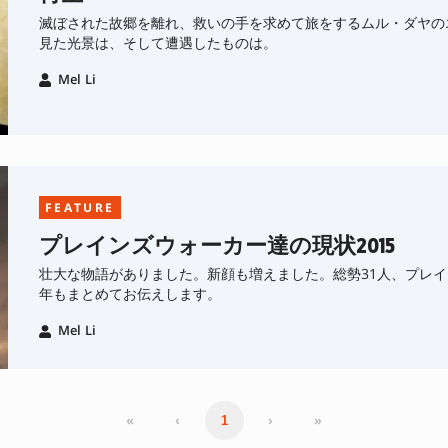
滅ぼされた故郷を離れ、救いの手を求めて旅をするムル・ダヤの
見た光景は、そして遭遇したものは。
Mel Li
FEATURE
プレインズウォーカー達の現状2015
壮大な物語がありました。新顔も増えました。総勢31人、プレ
年もまとめてお伝えします。
Mel Li
«
‹
›
»
1