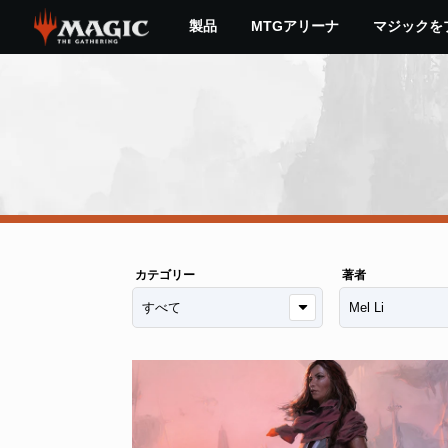
Skip
製品
MTGアリーナ
マジックを
to
main
content
カテゴリー
著者