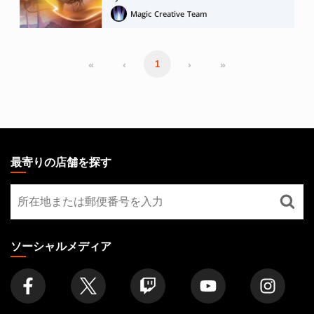
Magic Creative Team
«
‹
›
»
1
MAGIC:
THE
最寄りの店舗を探す
GATHERING
最
FOOTER
寄
り
の
ソーシャルメディア
店
舗
を
探