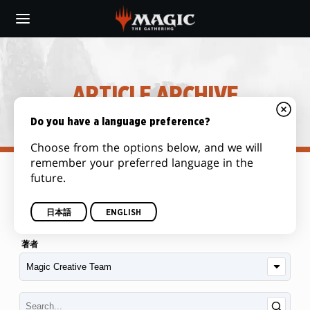
Skip
to
main
content
ARTICLE ARCHIVE
Do you have a language preference?
Choose from the options below, and we will
remember your preferred language in the
future.
カテゴリー
日本語
ENGLISH
著者