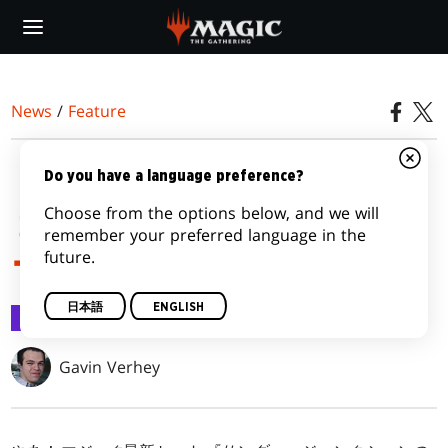
Skip
to
main
content
News
/
Feature
『サンダー・ジャンクシ
Do you have a language preference?
Choose from the options below, and we will
ョンの無法者』プレリリ
remember your preferred language in the
future.
ース入門
日本語
ENGLISH
Feature
2024/04/10
Gavin Verhey