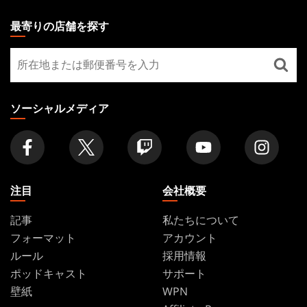
MAGIC:
THE
最寄りの店舗を探す
GATHERING
最
FOOTER
寄
り
の
ソーシャルメディア
店
舗
を
探
す
注目
会社概要
記事
私たちについて
フォーマット
アカウント
ルール
採用情報
ポッドキャスト
サポート
壁紙
WPN