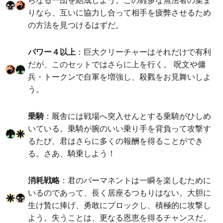
りなら、互いに協力し合って相手を疲弊させるため
の方法を見つけるはずだ。
パワー４以上
：巨大クリーチャーはそれだけで有利
だが、このセットではさらに上を行く。 呪文や傭
兵・トークンで自軍を増強し、殺戮をお見舞いしよ
う。
乗騎
：厩舎には戦場へ突入せんとする乗騎がひしめ
いている。乗騎が腕のいい乗り手を背負って攻撃す
るたび、君はさらに多くの報酬を得ることができ
る。さあ、騎乗しよう！
消耗戦略
：君のパーマネントは一瞬を楽しむために
いるのであって、長く居座るつもりはない。大胆に
生け贄に捧げ、勇敢にブロックし、積極的に攻撃し
よう。失うことは、更なる恩恵を得るチャンスだ。