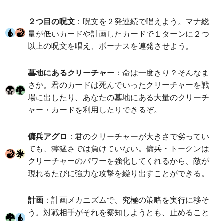
２つ目の呪文
：呪文を２発連続で唱えよう。マナ総
量が低いカードや計画したカードで１ターンに２つ
以上の呪文を唱え、ボーナスを連発させよう。
墓地にあるクリーチャー
：命は一度きり？そんなま
さか。君のカードは死んでいったクリーチャーを戦
場に出したり、あなたの墓地にある大量のクリーチ
ャー・カードを利用したりできるぞ。
傭兵アグロ
：君のクリーチャーが大きさで劣ってい
ても、獰猛さでは負けていない。傭兵・トークンは
クリーチャーのパワーを強化してくれるから、敵が
現れるたびに強力な攻撃を繰り出すことができる。
計画
：計画メカニズムで、究極の策略を実行に移そ
う。対戦相手がそれを察知しようとも、止めること