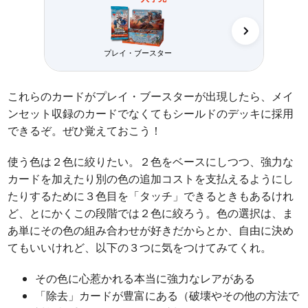
プレイ・ブースター
コレクター・
これらのカードがプレイ・ブースターが出現したら、メイ
ンセット収録のカードでなくてもシールドのデッキに採用
できるぞ。ぜひ覚えておこう！
使う色は２色に絞りたい。２色をベースにしつつ、強力な
カードを加えたり別の色の追加コストを支払えるようにし
たりするために３色目を「タッチ」できるときもあるけれ
ど、とにかくこの段階では２色に絞ろう。色の選択は、ま
あ単にその色の組み合わせが好きだからとか、自由に決め
てもいいけれど、以下の３つに気をつけてみてくれ。
その色に心惹かれる本当に強力なレアがある
「除去」カードが豊富にある（破壊やその他の方法で