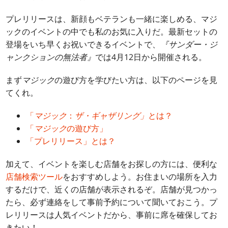
プレリリースは、新顔もベテランも一緒に楽しめる、マジ
ックのイベントの中でも私のお気に入りだ。最新セットの
登場をいち早くお祝いできるイベントで、
『サンダー・ジ
ャンクションの無法者』
では4月12日から開催される。
まず
マジック
の遊び方を学びたい方は、以下のページを見
てくれ。
「
マジック
：
ザ・ギャザリング」
とは？
「
マジック
の遊び方」
「プレリリース」とは？
加えて、イベントを楽しむ店舗をお探しの方には、便利な
店舗検索ツール
をおすすめしよう。お住まいの場所を入力
するだけで、近くの店舗が表示されるぞ。店舗が見つかっ
たら、必ず連絡をして事前予約について聞いておこう。プ
レリリースは人気イベントだから、事前に席を確保してお
きたい！