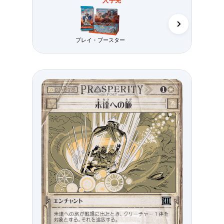
入手先
コレクター・
プレイ・ブースター