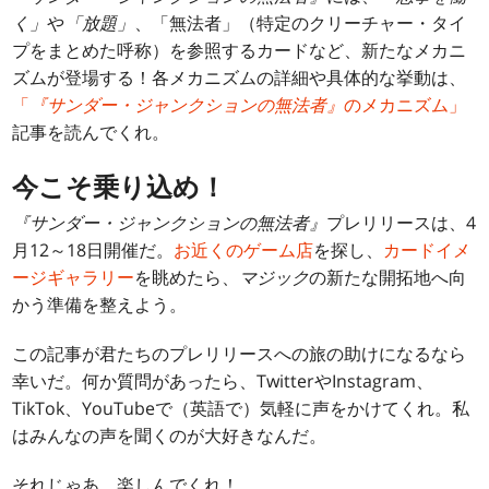
く」
や
「放題」
、「無法者」（特定のクリーチャー・タイ
プをまとめた呼称）を参照するカードなど、新たなメカニ
ズムが登場する！各メカニズムの詳細や具体的な挙動は、
「
『サンダー・ジャンクションの無法者』
のメカニズム」
記事を読んでくれ。
今こそ乗り込め！
『サンダー・ジャンクションの無法者』
プレリリースは、4
月12～18日開催だ。
お近くのゲーム店
を探し、
カードイメ
ージギャラリー
を眺めたら、
マジック
の新たな開拓地へ向
かう準備を整えよう。
この記事が君たちのプレリリースへの旅の助けになるなら
幸いだ。何か質問があったら、TwitterやInstagram、
TikTok、YouTubeで（英語で）気軽に声をかけてくれ。私
はみんなの声を聞くのが大好きなんだ。
それじゃあ、楽しんでくれ！