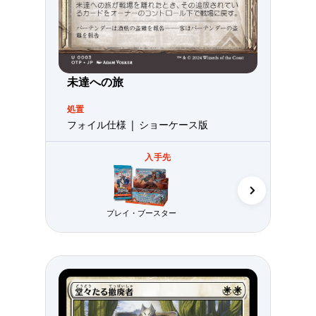
未達への旅
処置
フォイル仕様 | ショーケース版
入手先
プレイ・ブースター
コレクター・