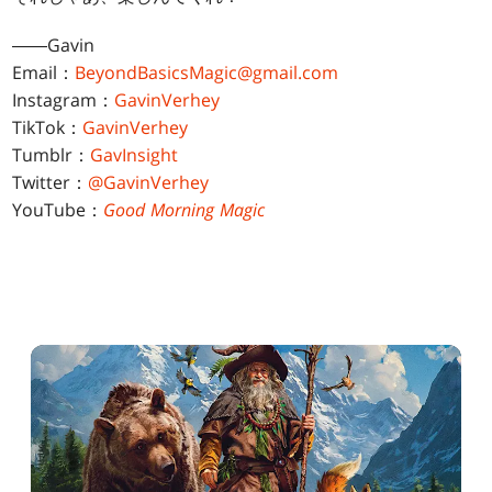
――Gavin
Email：
BeyondBasicsMagic@gmail.com
Instagram：
GavinVerhey
TikTok：
GavinVerhey
Tumblr：
GavInsight
Twitter：
@GavinVerhey
YouTube：
Good Morning Magic