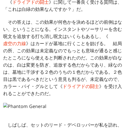
《
ドライアドの闘士
》に関して一番良く受ける質問は、
「これは白緑の効果なんですか？」だ。
その答えは、この効果が何色かを決めるほどの前例はな
い、ということになる。インスタントやソーサリーを含む
呪文を追放する打ち消し呪文はいくらもあるし、《
虚空の力線
》はカードが墓地に行くことを妨げる。 結局
の所、この効果は未定義なのでもっとも意味が通ると感じ
たところになら使えると判断されたのだ。この効果が白な
のは、白は変更を防ぎ、追放する色だからであり、緑なの
は、墓地に干渉する２色のうちの１色だからである。２色
目は黒であるべきだという意見も判るが、未定義なので、
カラー・パイ・グルとして《
ドライアドの闘士
》を受け入
れることができたのだ。
しばしば、セットのリード・デベロッパーが私を訪れ、