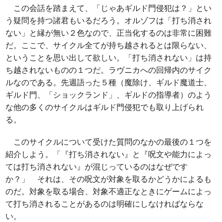
この会話を踏まえて、「じゃあギルド門侵犯は？」とい
う疑問を持つ諸君もいるだろう。オルゾフは「打ち消され
ない」と縁が無い２色なので、正当化するのは非常に困難
だ。ここで、サイクル全てが持ち越されるとは限らない、
ということを思い出して欲しい。「打ち消されない」は持
ち越されないものの１つだ。ラヴニカへの回帰内のサイク
ルなのである。先週語った５種（魔除け、ギルド魔道士、
ギルド門、「ショックランド」、ギルドの指導者）のよう
な他の多くのサイクルはギルド門侵犯でも取り上げられ
る。
このサイクルについて受けた質問のなかの最後の１つを
紹介しよう。「『打ち消されない』と『呪文や能力によっ
ては打ち消されない』が混じっているのはなぜです
か？」 それは、その呪文が対象を取るかどうかによるも
のだ。対象を取る場合、対象不適正なときにゲームによっ
て打ち消されることがあるのは明確にしなければならな
い。