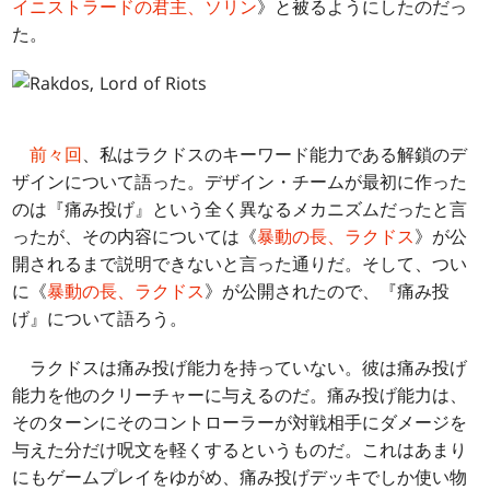
イニストラードの君主、ソリン
》と被るようにしたのだっ
た。
前々回
、私はラクドスのキーワード能力である解鎖のデ
ザインについて語った。デザイン・チームが最初に作った
のは『痛み投げ』という全く異なるメカニズムだったと言
ったが、その内容については《
暴動の長、ラクドス
》が公
開されるまで説明できないと言った通りだ。そして、つい
に《
暴動の長、ラクドス
》が公開されたので、『痛み投
げ』について語ろう。
ラクドスは痛み投げ能力を持っていない。彼は痛み投げ
能力を他のクリーチャーに与えるのだ。痛み投げ能力は、
そのターンにそのコントローラーが対戦相手にダメージを
与えた分だけ呪文を軽くするというものだ。これはあまり
にもゲームプレイをゆがめ、痛み投げデッキでしか使い物