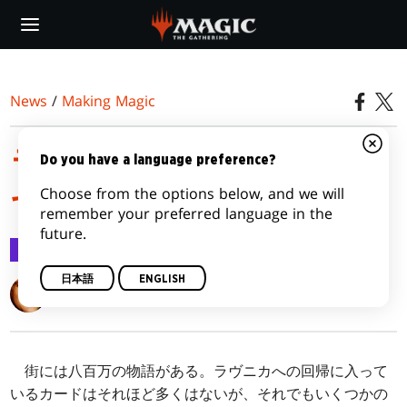
Skip
to
main
content
News
/
Making Magic
ラヴニカがやって来る！
Do you have a language preference?
Choose from the options below, and we will
ヤァ！ヤァ！ヤァ！
remember your preferred language in the
future.
Making Magic
2012/09/24
日本語
ENGLISH
Mark Rosewater
街には八百万の物語がある。ラヴニカへの回帰に入って
いるカードはそれほど多くはないが、それでもいくつかの