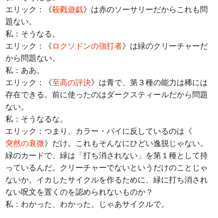
エリック：《
殺戮遊戯
》は赤のソーサリーだからこれも問
題ない。
私：そうなる。
エリック：《
ロクソドンの強打者
》は緑のクリーチャーだ
から問題ない。
私：ああ。
エリック：《
至高の評決
》は青で、第３種の能力は稀には
存在できる。前に使ったのはダークスティールだから問題
ない。
私：そうなるな。
エリック：つまり、カラー・パイに反しているのは《
突然の衰微
》だけ。これもそんなにひどい逸脱じゃない。
緑のカードで、緑は「打ち消されない」を第１種として持
っているんだ。クリーチャーでないというだけのことじゃ
ないか。イカしたサイクルを作るために、緑に打ち消され
ない呪文を置くのを認められないものか？
私：わかった、わかった。じゃあサイクルで。