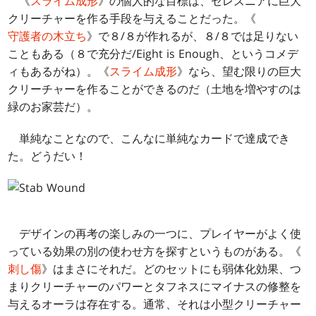
《
スライム成形
》の個人的な目標は、セレズニアに巨大
クリーチャーを作る手段を与えることだった。《
守護者の木立ち
》で８/８が作れるが、８/８では足りない
こともある（８で充分だ/Eight is Enough、というコメデ
ィもあるがね）。《
スライム成形
》なら、望む限りの巨大
クリーチャーを作ることができるのだ（土地を増やすのは
緑のお家芸だ）。
単純なことなので、こんなに単純なカードで達成でき
た。どうだい！
デザインの再考の楽しみの一つに、プレイヤーがよく使
っている効果の別の使わせ方を探すというものがある。《
刺し傷
》はまさにそれだ。どのセットにも弱体化効果、つ
まりクリーチャーのパワーとタフネスにマイナスの修整を
与えるオーラは存在する。通常、それは小型クリーチャー