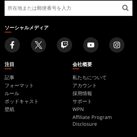
最
FOOTER
寄
り
の
ソーシャルメディア
店
舗
を
探
す
注目
会社概要
記事
私たちについて
フォーマット
アカウント
ルール
採用情報
ポッドキャスト
サポート
壁紙
WPN
Affiliate Program
Disclosure