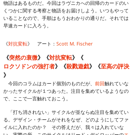
物語はあるものだ。今回はラヴニカへの回帰のカードのい
くつかに関する考察と物語をお届けしよう。いつもやって
いることなので、手順はもうおわかりの通りだ。それでは
早速カードに入ろう。
《
対抗変転
》 アート：
Scott M. Fischer
《
突然の衰微
》《
対抗変転
》《
ロクソドンの強打者
》《
殺戮遊戯
》《
至高の評決
》
今回のコラムはカード個別のものだが、
前回
触れていな
かったサイクルが１つあった。注目を集めているようなの
で、ここで一言触れておこう。
「打ち消されない」サイクルが並ならぬ注目を集めてい
る。デザイン・チームがそれをなぜ、どのようにしてファ
イルに入れたのか？ その答えだが、我々は入れていな
い。実際の所、このサイクルはリード・デベロッパーの
エ