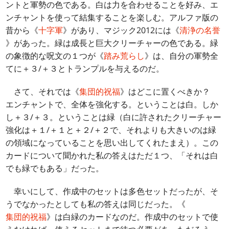
ントと軍勢の色である。白は力を合わせることを好み、エ
ンチャントを使って結集することを楽しむ。アルファ版の
昔から《
十字軍
》があり、マジック2012には《
清浄の名誉
》があった。緑は成長と巨大クリーチャーの色である。緑
の象徴的な呪文の１つが《
踏み荒らし
》は、自分の軍勢全
てに＋３/＋３とトランプルを与えるのだ。
さて、それでは《
集団的祝福
》はどこに置くべきか？
エンチャントで、全体を強化する。ということは白。しか
し＋３/＋３。ということは緑（白に許されたクリーチャー
強化は＋１/＋１と＋２/＋２で、それよりも大きいのは緑
の領域になっていることを思い出してくれたまえ）。この
カードについて聞かれた私の答えはただ１つ、「それは白
でも緑でもある」だった。
幸いにして、作成中のセットは多色セットだったが、そ
うでなかったとしても私の答えは同じだった。《
集団的祝福
》は白緑のカードなのだ。作成中のセットで使