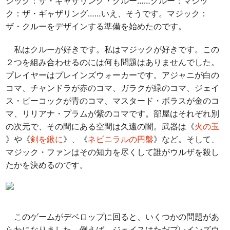
ジック：ザ・ギャザリング・クルー……クルー：マジッ
ク：ザ・ギャザリング……いえ、そうです。マジック：
ザ・クルーをデザインする準備を始めたのです。
私はクルーが好きです。私はマジックが好きです。この
２つを組み合わせるのには何も問題はありませんでした。
プレイヤーはプレインズウォーカーです。アジャニが白の
コマ、チャンドラが赤のコマ、ガラクが緑のコマ、ジェイ
ス・ピーコックが青のコマ、マスタード・ボラスが金のコ
マ、リリアナ・プラムが紫のコマです。部屋はそれぞれ別
の次元で、その間にある空間は久遠の闇。武器は《
火の玉
》や《
剣を鍬に
》、《
ネビニラルの円盤
》など。そして、
マジック・ファンはその知力を尽くして誰がウルザを殺し
たかを決めるのです。
このゲームがデベロップに回ると、いくつかの問題があ
らわになりました。例えば、ジェイスはただプレインズウ