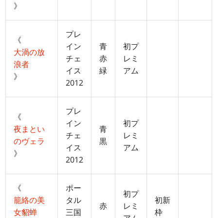
》
プレ
《
イン
青
初プ
大渦の放
チェ
赤
レミ
浪者
イス
緑
アム
》
2012
プレ
《
イン
初プ
夜まとい
青
チェ
レミ
のヴェラ
黒
イス
アム
》
2012
《
ポー
初プ
籠絡の美
タル
初新
赤
レミ
女貂蝉
三国
枠