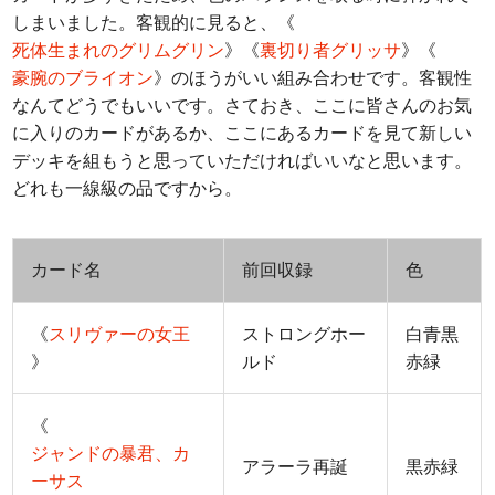
しまいました。客観的に見ると、《
死体生まれのグリムグリン
》《
裏切り者グリッサ
》《
豪腕のブライオン
》のほうがいい組み合わせです。客観性
なんてどうでもいいです。さておき、ここに皆さんのお気
に入りのカードがあるか、ここにあるカードを見て新しい
デッキを組もうと思っていただければいいなと思います。
どれも一線級の品ですから。
カード名
前回収録
色
《
スリヴァーの女王
ストロングホー
白青黒
》
ルド
赤緑
《
ジャンドの暴君、カ
アラーラ再誕
黒赤緑
ーサス