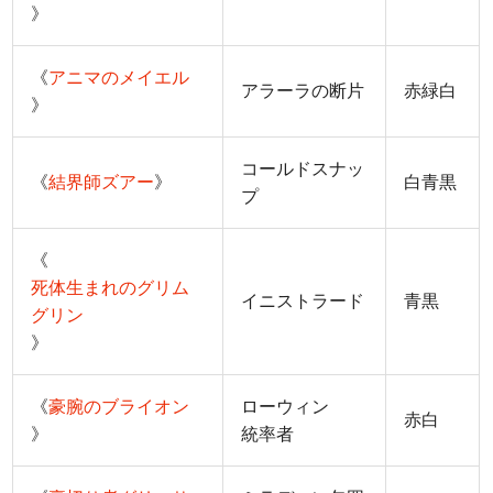
》
《
アニマのメイエル
アラーラの断片
赤緑白
》
コールドスナッ
《
結界師ズアー
》
白青黒
プ
《
死体生まれのグリム
イニストラード
青黒
グリン
》
《
豪腕のブライオン
ローウィン
赤白
》
統率者