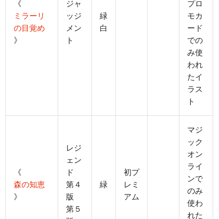
《
ジャ
プロ
ミラーリ
ッジ
緑
モカ
の目覚め
メン
白
ード
》
ト
での
み使
われ
たイ
ラス
ト
マジ
ック
レジ
オン
ェン
ライ
《
ド
初プ
ンで
森の知恵
第４
緑
レミ
のみ
》
版
アム
使わ
第５
れた