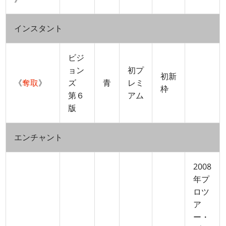
インスタント
ビジ
ョン
初プ
初新
《
奪取
》
ズ
青
レミ
枠
第６
アム
版
エンチャント
2008
年プ
ロツ
ア
ー・