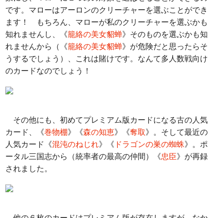
です。マローはアーロンのクリーチャーを選ぶことができ
ます！ もちろん、マローが私のクリーチャーを選ぶかも
知れませんし、《
籠絡の美女貂蝉
》そのものを選ぶかも知
れませんから（《
籠絡の美女貂蝉
》が危険だと思ったらそ
うするでしょう）、これは賭けです。なんて多人数戦向け
のカードなのでしょう！
その他にも、初めてプレミアム版カードになる古の人気
カード、《
巻物棚
》《
森の知恵
》《
奪取
》。そして最近の
人気カード《
混沌のねじれ
》《
ドラゴンの巣の蜘蛛
》。ポ
ータル三国志から（統率者の最高の仲間）《
忠臣
》が再録
されました。
他の６枚のカードはプレミアム版が存在しますが、なか