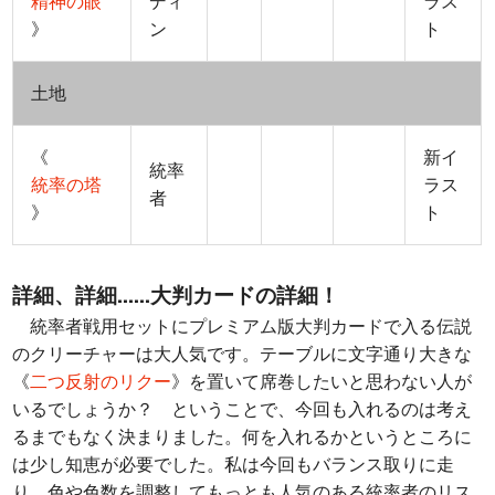
精神の眼
ディ
ラス
》
ン
ト
土地
《
新イ
統率
統率の塔
ラス
者
》
ト
詳細、詳細……大判カードの詳細！
統率者戦用セットにプレミアム版大判カードで入る伝説
のクリーチャーは大人気です。テーブルに文字通り大きな
《
二つ反射のリクー
》を置いて席巻したいと思わない人が
いるでしょうか？ ということで、今回も入れるのは考え
るまでもなく決まりました。何を入れるかというところに
は少し知恵が必要でした。私は今回もバランス取りに走
り、色や色数を調整してもっとも人気のある統率者のリス