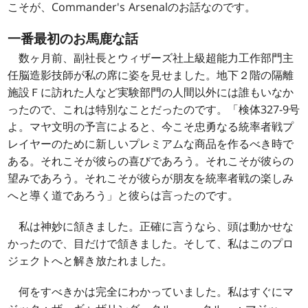
こそが、Commander's Arsenalのお話なのです。
一番最初のお馬鹿な話
数ヶ月前、副社長とウィザーズ社上級超能力工作部門主
任脳造影技師が私の席に姿を見せました。地下２階の隔離
施設Ｆに訪れた人など実験部門の人間以外には誰もいなか
ったので、これは特別なことだったのです。「検体327-9号
よ。マヤ文明の予言によると、今こそ忠勇なる統率者戦プ
レイヤーのために新しいプレミアムな商品を作るべき時で
ある。それこそが彼らの喜びであろう。それこそが彼らの
望みであろう。それこそが彼らが朋友を統率者戦の楽しみ
へと導く道であろう」と彼らは言ったのです。
私は神妙に頷きました。正確に言うなら、頭は動かせな
かったので、目だけで頷きました。そして、私はこのプロ
ジェクトへと解き放たれました。
何をすべきかは完全にわかっていました。私はすぐにマ