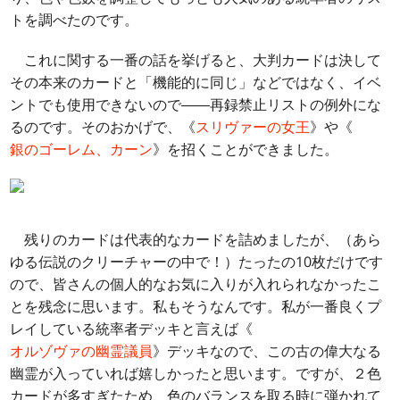
トを調べたのです。
これに関する一番の話を挙げると、大判カードは決して
その本来のカードと「機能的に同じ」などではなく、イベ
ントでも使用できないので――再録禁止リストの例外にな
るのです。そのおかげで、《
スリヴァーの女王
》や《
銀のゴーレム、カーン
》を招くことができました。
残りのカードは代表的なカードを詰めましたが、（あら
ゆる伝説のクリーチャーの中で！）たったの10枚だけです
ので、皆さんの個人的なお気に入りが入れられなかったこ
とを残念に思います。私もそうなんです。私が一番良くプ
レイしている統率者デッキと言えば《
オルゾヴァの幽霊議員
》デッキなので、この古の偉大なる
幽霊が入っていれば嬉しかったと思います。ですが、２色
カードが多すぎたため、色のバランスを取る時に弾かれて