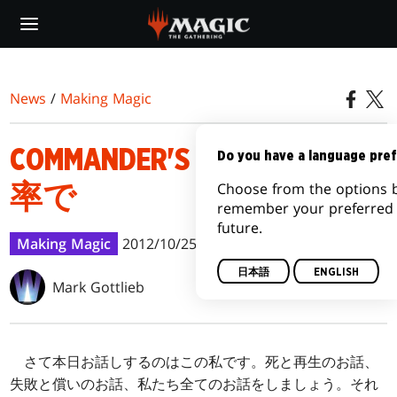
Skip
to
main
content
News
/
Making Magic
COMMANDER'S ARSENALの統
Do you have a language pre
Choose from the options b
率で
remember your preferred 
future.
Making Magic
2012/10/25
日本語
ENGLISH
Mark Gottlieb
さて本日お話しするのはこの私です。死と再生のお話、
失敗と償いのお話、私たち全てのお話をしましょう。それ