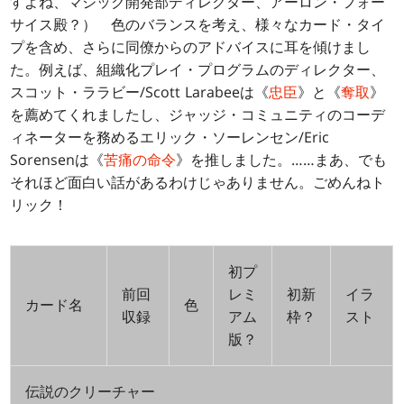
すよね、マジック開発部ディレクター、アーロン・フォー
サイス殿？） 色のバランスを考え、様々なカード・タイ
プを含め、さらに同僚からのアドバイスに耳を傾けまし
た。例えば、組織化プレイ・プログラムのディレクター、
スコット・ララビー/Scott Larabeeは《
忠臣
》と《
奪取
》
を薦めてくれましたし、ジャッジ・コミュニティのコーデ
ィネーターを務めるエリック・ソーレンセン/Eric
Sorensenは《
苦痛の命令
》を推しました。……まあ、でも
それほど面白い話があるわけじゃありません。ごめんねト
リック！
初プ
前回
レミ
初新
イラ
カード名
色
収録
アム
枠？
スト
版？
伝説のクリーチャー