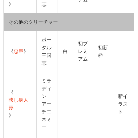
アム
》
志
その他のクリーチャー
ポー
初プ
タル
初新
《
忠臣
》
白
レミ
三国
枠
アム
志
ミラ
ディ
《
ン
新イ
映し身人
アー
ラス
形
チエ
ト
》
ネミ
ー