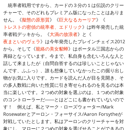
統率者戦用ですから、カードの３分の１は伝説のクリー
チャーで、そのどれもプレミアム版になったことはありま
せん。《
擬態の原形質
》《
巨大なるカーリア
》《
トレストの密偵の統率者、エドリック
》は昨年発売した統
率者戦デッキから。《
大渦の放浪者
》と《
夜まといのヴェラ
》は今年発売したプレインチェイス2012
から。そして《
籠絡の美女貂蝉
》はポータル三国志からの
再録となっています。今まで、私自身も含むいろんな人と
話して来ましたが（自問自答するのは珍しいことじゃない
んです、ふふっ）、誰も想像していなかったこの掘り出し
物がお気に入りです。カードを読んだ人が目を見開き、そ
の多人数戦に向いた性質に引き寄せられるのを見るのは本
当に楽しいです。２つめの対象を選ぶのは、１つめの対象
のコントローラーだ――とはどこにも書かれていないので
す！ 例えば、私とマーク・ローズウォーター/Mark
Rosewaterとアーロン・フォーサイス/Aaron Forsytheが
対戦していたとします。私はアーロンのクリーチャーを対
象にし、マローに２つめの対象を選ばせることができるの