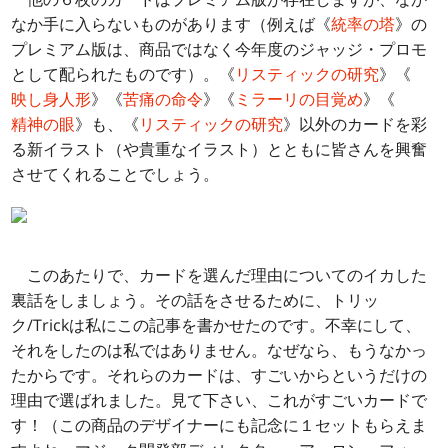
なか手に入らないものがあります（例えば《
統率の塔
》の
プレミアム版は、商品ではなく今年度のジャッジ・プロモ
として配られたものです）。《
リスティックの研究
》《
映し身人形
》《
苦痛の命令
》《
ミラーリの目覚め
》《
精神の眼
》も、《
リスティックの研究
》以外のカードを彩
る新イラスト（や貴重なイラスト）とともに皆さんを興奮
させてくれることでしょう。
このあたりで、カードを選んだ理由についてのイカした
裏話をしましょう。その話をさせるために、トリッ
ク/Trickは私にこの記事を書かせたのです。不幸にして、
それをしたのは私ではありません。なぜなら、もうなかっ
たからです。それらのカードは、すごいからというだけの
理由で選ばれました。見て下さい、これがすごいカードで
す！（この商品のデザイナーにも記念に１セットもらえま