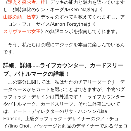
《
迷える探求者、梓
》デッキの能力と魅力を語っています
し、独特無比のケン・ネーグル/Ken Nagleは《
山賊の頭、伍堂
》デッキのすべてを教えてくれますし、ア
ーロン・フォーサイス/Aaron Forsytheは《
スリヴァーの女王
》の無限コンボを指南してくれます。
そう、私たちは余暇にマジックを本当に楽しんでいるん
です。
詳細、詳細……ライフカウンター、カードスリー
ブ、バトルマークの詳細！
この部分に関しては、私はただのチアリーダーです。デ
ータベースからカードを選ぶことはできますが、小物のグ
ラフィック・デザインは門外漢です！ ライフカウンター
やバトルマーク、カードスリーブ、それに外箱について
は、アート・ディレクターのリサ・ハンソン/Lisa
Hanson、上級グラフィック・デザイナーのジノ・チョ
イ/Jino Choi、パッケージと商品のデザイナーであるヴェロ