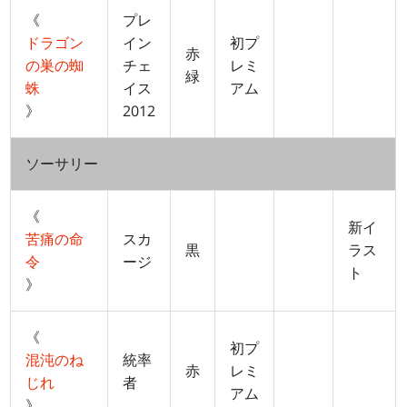
《
プレ
ドラゴン
イン
初プ
赤
の巣の蜘
チェ
レミ
緑
蛛
イス
アム
》
2012
ソーサリー
《
新イ
苦痛の命
スカ
黒
ラス
令
ージ
ト
》
《
初プ
混沌のね
統率
赤
レミ
じれ
者
アム
》