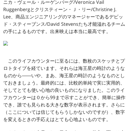
ニカ・ヴェール・ルーゲンバーグ/Veronica Vail
Ruggenbergとクリスティーン・Ｊ・リー/Christine J.
Lee、商品エンジニアリングのマネージャーであるデビッ
ド・スティーブンス/David Stevensたち才能溢れるチーム
の手によるものです。出来映えは本当に最高です。
このライフカウンターに至るには、数枚のスケッチとプ
ロトタイプを経ています。それらは海王星の時計のような
ものから――いや、まあ、海王星の時計のようなものとし
ておきましょう。最終的には、比較的単純で実に実用的、
そしてとても使い心地の良いものになりました。このライ
フカウンターは０から99まで示すことができ、簡単に操作
でき、誰でも見られる大きな数字が表示されます。さらに
（ここについては信じてもらうしかないのですが）、数字
を変えるときの手応えはとても心地よいものです。