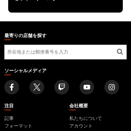
MAGIC:
THE
最寄りの店舗を探す
GATHERING
最
FOOTER
寄
り
の
ソーシャルメディア
店
舗
を
探
す
注目
会社概要
記事
私たちについて
フォーマット
アカウント