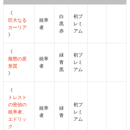
《
白
初プ
巨大なる
統率
黒
レミ
カーリア
者
赤
アム
》
《
緑
初プ
擬態の原
統率
青
レミ
形質
者
黒
アム
》
《
トレスト
の密偵の
初プ
統率
緑
統率者、
レミ
者
青
エドリッ
アム
ク