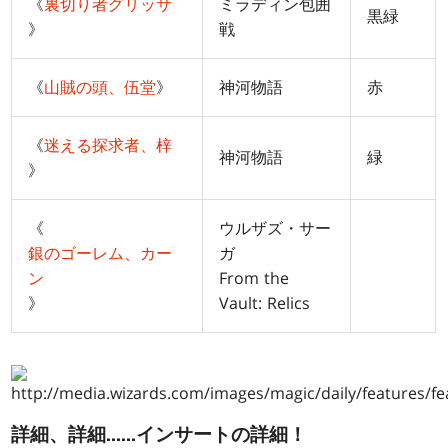
《
裏切り者グリッサ
ミラディン包囲
黒緑
》
戦
《
山賊の頭、伍堂
》
神河物語
赤
《
迷える探求者、梓
神河物語
緑
》
《
ウルザズ・サー
銀のゴーレム、カー
ガ
ン
From the
》
Vault: Relics
詳細、詳細……インサートの詳細！