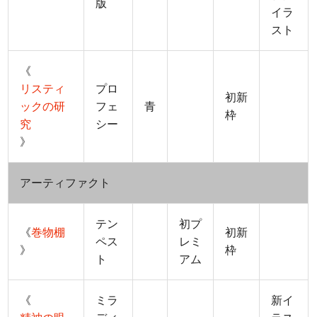
版
イラ
スト
《
リスティ
プロ
初新
ックの研
フェ
青
枠
究
シー
》
アーティファクト
テン
初プ
《
巻物棚
初新
ペス
レミ
》
枠
ト
アム
《
ミラ
新イ