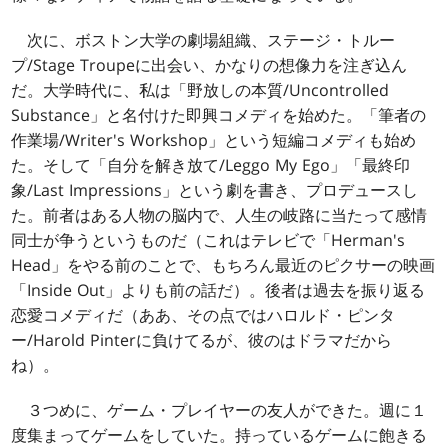
次に、ボストン大学の劇場組織、ステージ・トルー
プ/Stage Troupeに出会い、かなりの想像力を注ぎ込ん
だ。大学時代に、私は「野放しの本質/Uncontrolled
Substance」と名付けた即興コメディを始めた。「筆者の
作業場/Writer's Workshop」という短編コメディも始め
た。そして「自分を解き放て/Leggo My Ego」「最終印
象/Last Impressions」という劇を書き、プロデュースし
た。前者はある人物の脳内で、人生の岐路に当たって感情
同士が争うというものだ（これはテレビで「Herman's
Head」をやる前のことで、もちろん最近のピクサーの映画
「Inside Out」よりも前の話だ）。後者は過去を振り返る
恋愛コメディだ（ああ、その点ではハロルド・ピンタ
ー/Harold Pinterに負けてるが、彼のはドラマだから
ね）。
３つめに、ゲーム・プレイヤーの友人ができた。週に１
度集まってゲームをしていた。持っているゲームに飽きる