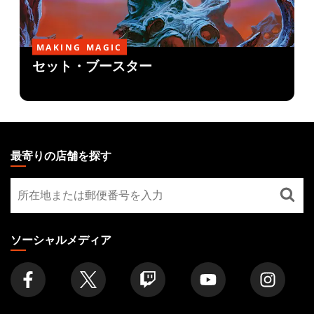
MAKING MAGIC
セット・ブースター
MAGIC:
THE
最寄りの店舗を探す
GATHERING
最
FOOTER
寄
り
の
ソーシャルメディア
店
舗
を
探
す