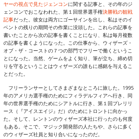
ヤーの視点で見たジェンコン
に関する記事と、その年のジ
ェンコンでおこなわれた、第１回世界選手権
決勝戦の観戦
記事
だった。彼女は両方にゴーサインを出し、私はそのイ
ベントの残りの期間その作業に没頭した。これらの記事を
書いたことから次の記事を書くことになり、私は毎月複数
の記事を書くようになった。この仕事から、ウィザーズ・
オブ・ザ・コーストの７つの部門でフリーで働くというこ
とになった。当然、ゲームをよく知り、筆が立ち、締め切
りを守るということはウィザーズの誰もに感銘を与えるこ
とだった。
フリーランサーとしてさまざまなところに旅した。1995
年のアメリカ選手権のためにフィラデルフィアへ行き、同
年の世界選手権のためにシアトルに行き、第１回プレリリ
ース（『アイスエイジ』だ）のためにトロントに向かっ
た。そして、レントンのウィザーズ本社に行ったのも何度
もある。そこで、マジック開発部の人たちや、さらに多く
のウィザーズ社員と知り合いになったのだ。