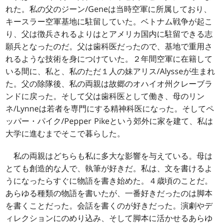
れた。私の父のジーン/Geneは当時空軍に所属しており、
キースラー空軍基地に駐留していた。ベトナム戦争が起こ
り、父は徴兵されるよりはとアメリカ国内に駐留できる志
願兵となったのだ。父は歯科医だったので、基地で重用さ
れるような技術を身につけていた。２年間空軍に在籍して
いる間に、私と、私のただ１人の妹アリス/Alysseが生まれ
た。父の除隊後、私の両親は故郷のオハイオ州クレーブラ
ンドに戻った。そして父は歯科医として働き、母のリン
ネ/Lynneは若者を専門にする精神科医になった。そしてペ
ッパー・パイク/Pepper Pikeという郊外に家を建て、私は
大学に進むまでそこで暮らした。
私の両親はどちらも私に多大な影響を与えている。母は
とても創造的な人で、執筆が好きだ。私は、文を書けるよ
うになったらすぐに物語を書き始めた。４歳頃のことだ。
あらゆる種類の物語を書いたが、一番好きだったのは脚本
を書くことだった。会話を書くのが好きだった。演劇やデ
ィレクションにのめり込み、そして脚本に活かせるあらゆ