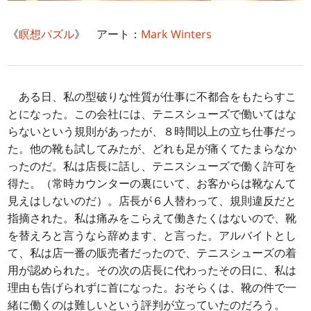
《
瞑想パズル
》 アート：
Mark Winters
ある日、私の型破りな性質が仕事に不都合をもたらすこ
とになった。この会社には、テニスシューズで働いてはな
らないという規則があったが、８時間以上の立ち仕事だっ
た。他の靴も試してみたが、どれも足が痛くてたまらなか
ったのだ。私は店長に話し、テニスシューズで働く許可を
得た。（常時カウンターの裏にいて、お客からは靴なんて
見えはしないのだ）。店長が６人替わって、規則違反だと
指摘された。私は痛みをこらえて働きたくはないので、靴
を替えろと言うなら辞めます、と言った。アルバイトとし
て、私は店一番の販売者だったので、テニスシューズの着
用が認められた。その次の店長に代わったその日に、私は
理由も告げられずに首になった。おそらくは、靴の件で一
緒に働くのは難しいという評判が立っていたのだろう。