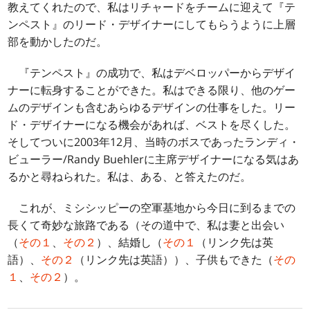
教えてくれたので、私はリチャードをチームに迎えて『テ
ンペスト』のリード・デザイナーにしてもらうように上層
部を動かしたのだ。
『テンペスト』の成功で、私はデベロッパーからデザイ
ナーに転身することができた。私はできる限り、他のゲー
ムのデザインも含むあらゆるデザインの仕事をした。リー
ド・デザイナーになる機会があれば、ベストを尽くした。
そしてついに2003年12月、当時のボスであったランディ・
ビューラー/Randy Buehlerに主席デザイナーになる気はあ
るかと尋ねられた。私は、ある、と答えたのだ。
これが、ミシシッピーの空軍基地から今日に到るまでの
長くて奇妙な旅路である（その道中で、私は妻と出会い
（
その１
、
その２
）、結婚し（
その１
（リンク先は英
語）、
その２
（リンク先は英語））、子供もできた（
その
１
、
その２
）。