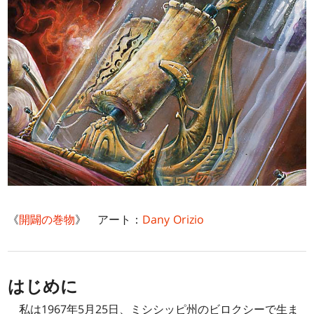
《
開闢の巻物
》 アート：
Dany Orizio
はじめに
私は1967年5月25日、ミシシッピ州のビロクシーで生ま