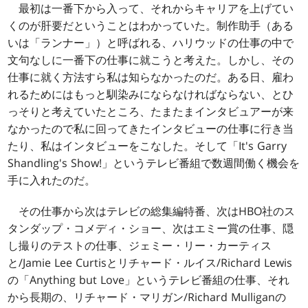
最初は一番下から入って、それからキャリアを上げてい
くのが肝要だということはわかっていた。制作助手（ある
いは「ランナー」）と呼ばれる、ハリウッドの仕事の中で
文句なしに一番下の仕事に就こうと考えた。しかし、その
仕事に就く方法すら私は知らなかったのだ。ある日、雇わ
れるためにはもっと馴染みにならなければならない、とひ
っそりと考えていたところ、たまたまインタビュアーが来
なかったので私に回ってきたインタビューの仕事に行き当
たり、私はインタビューをこなした。そして「It's Garry
Shandling's Show!」というテレビ番組で数週間働く機会を
手に入れたのだ。
その仕事から次はテレビの総集編特番、次はHBO社のス
タンダップ・コメディ・ショー、次はエミー賞の仕事、隠
し撮りのテストの仕事、ジェミー・リー・カーティス
と/Jamie Lee Curtisとリチャード・ルイス/Richard Lewis
の「Anything but Love」というテレビ番組の仕事、それ
から長期の、リチャード・マリガン/Richard Mulliganの