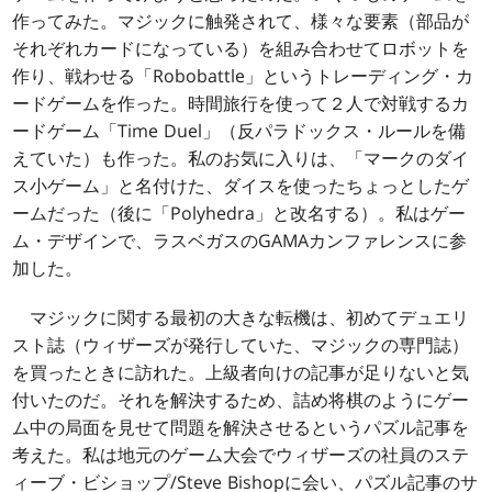
作ってみた。マジックに触発されて、様々な要素（部品が
それぞれカードになっている）を組み合わせてロボットを
作り、戦わせる「Robobattle」というトレーディング・カ
ードゲームを作った。時間旅行を使って２人で対戦するカ
ードゲーム「Time Duel」（反パラドックス・ルールを備
えていた）も作った。私のお気に入りは、「マークのダイ
ス小ゲーム」と名付けた、ダイスを使ったちょっとしたゲ
ームだった（後に「Polyhedra」と改名する）。私はゲー
ム・デザインで、ラスベガスのGAMAカンファレンスに参
加した。
マジックに関する最初の大きな転機は、初めてデュエリ
スト誌（ウィザーズが発行していた、マジックの専門誌）
を買ったときに訪れた。上級者向けの記事が足りないと気
付いたのだ。それを解決するため、詰め将棋のようにゲー
ム中の局面を見せて問題を解決させるというパズル記事を
考えた。私は地元のゲーム大会でウィザーズの社員のステ
ィーブ・ビショップ/Steve Bishopに会い、パズル記事のサ