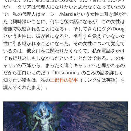
だ）。タリアは代理人になりたいと思わなくなっていたの
で、私の代理人はマーシー/Marcieという女性に引き継がれ
た（興味深いことに、何年も後の話になるが、この女性は
着服で収監されることになる）。そしてさらにダグ/Doug
という男性に。彼が首になると、名前すら覚えていない女
性に引き継がれることになった。その女性について覚えて
いるのは、彼女は私に関わりたくなくて、私が電話をかけ
ても折り返しもしなかったということだけである。このキ
ャリアの下降から、まったく違うキャリアへと導かれるの
だから面白いものだ（「Roseanne」のころの話を詳しく
知りたい諸君は、私の
三部作の記事
（リンク先は英語）を
読んでくれたまえ）。