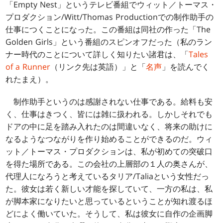
「Empty Nest」というテレビ番組でウィット／トーマス・
プロダクション/Witt/Thomas Productionでの制作助手の
仕事につくことになった。この番組は同社の作った「The
Golden Girls」という番組のスピンオフだった（私のラン
ナー時代のことについて詳しく知りたい諸君は、「
Tales
of a Runner
（リンク先は英語）」と「
名声
」を読んでく
れたまえ）。
制作助手というのは感謝されない仕事である。給料も安
く、仕事はきつく、皆には雑に扱われる。しかしそれでも
ドアの中に足を踏み入れたのは間違いなく、将来の助けに
なるようなつながりを作り始めることができるのだ。ウィ
ット／トーマス・プロダクションは、私が初めての突破口
を得た場所である。この会社の上層部の１人の奥さんが、
代理人になろうと考えているタリア/Taliaという女性だっ
た。彼女は若く新しい才能を探していて、一方の私は、私
が脚本家になりたいと思っているということが知れ渡るほ
どによく働いていた。そうして、私は彼女に自作の企画脚