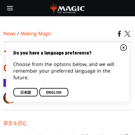
Skip
to
main
content
News
/
Making Magic
マローの（少しは）秘密
Do you have a language preference?
Choose from the options below, and we will
のオリジン・ストーリー
remember your preferred language in the
future.
Making Magic
2015/06/01
日本語
ENGLISH
Mark Rosewater
原文を読む