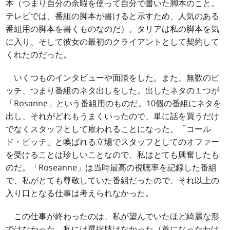
本（つまり自分の余暇を使って自分で書いた脚本のこと。
テレビでは、番組の脚本が書けると示すため、人気のある
番組用の脚本を書くものなのだ）。タリアは私の脚本を気
に入り、そして彼女の最初のクライアントとして契約して
くれたのだった。
いくつものインタビューや面談をした。また、無数のピ
ッチ、つまり番組のネタ出しをした。出したネタの１つが
「Rosanne」という番組用のものだ。10個の番組にネタを
出し、それがどれもうまくいったので、単に話を買うだけ
でなくスタッフとして雇われることになった。「コール
ド・ピッチ」と喚ばれる立場でスタッフとしてのオファー
を受けることは珍しいことなので、私はとても興奮したも
のだ。「Roseanne」は当時最高の視聴率を記録した番組
で、私がとても尊敬していた番組だったので、それ以上の
入り口となる仕事は考えられなかった。
この仕事が終わったのは、私が望んでいたほど綺麗な形
ではなかった。私には選択肢はなかった（首になったわけ