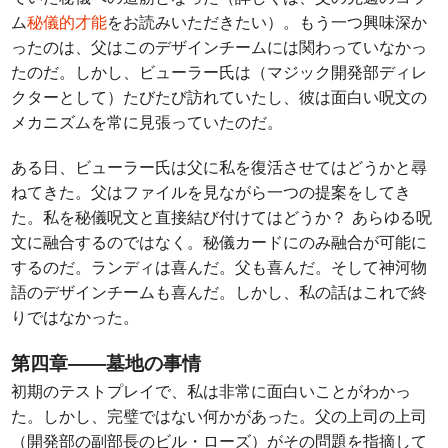
ム
秘儀的才能
をお読みいただきたい）。もう一つ興味深か
ったのは、父はこのデザインチームには関わっていなかっ
たのだ。しかし、ビューラー氏は（マジック開発部ディレ
クターとして）たびたび訪れていたし、彼は面白い呪文の
メカニズムを常に見張っていたのだ。
ある日、ビューラー氏は父に私を復活させてはどうかと尋
ねてきた。父はファイルを見ながら一つの提案をしてき
た。私を秘儀呪文と直接結び付けてはどうか？ あらゆる呪
文に融合するのではなく。秘儀カードにのみ融合が可能に
するのだ。ランディは喜んだ。父も喜んだ。そして神河物
語のデザインチームも喜んだ。しかし、私の話はこれで終
りではなかった。
第四章――墓地の事情
初期のテストプレイで、私は非常に面白いことがわかっ
た。しかし、完璧ではない何かがあった。父の上司の上司
（開発部の副部長のビル・ローズ）がその問題を指摘して