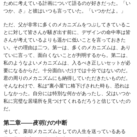
ために考えている計画について語るのが好きだった。「い
つか、さ」と彼はいつも言っていた。「いつかだよ。」
ただ、父が非常に多くのメカニズムをつぶしてきているこ
とに対して皆さんが騒ぎ出す前に、デザインの命中率は皆
さんが考えているよりも遥かに低いことを言っておきた
い。その理由は二つ。第一は、多くのメカニズムは、あり
ていに言って、面白くないことが判明するから。第二は、
私のようなよいメカニズムは、入るべき正しいセットが必
要になるからだ。十分面白いだけでは十分ではないのだ。
君の周りのメカニズムにも納得していただきたいものだ。
そんなわけで、私は“裏小屋”に格下げされた時も、恐れは
しなかった。自分には特別な何かがあったし、父はいつか
私に完璧な居場所を見つけてくれるだろうと信じていたの
だ。
第二章――
夜明け
の中断
そして、棄却メカニズムとしての人生を送っているある