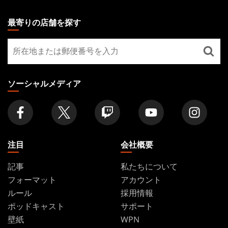
MAGIC:
THE
最寄りの店舗を探す
GATHERING
最
FOOTER
寄
り
の
ソーシャルメディア
店
舗
を
探
す
注目
会社概要
記事
私たちについて
フォーマット
アカウント
ルール
採用情報
ポッドキャスト
サポート
壁紙
WPN