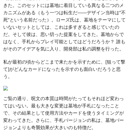
きた。このセットには墓地に着目している異なる二つのメ
カニズムがある（もう一つは転生だ――デザイン当時は“不
死”という名前だった）。ローズ氏は、墓地をテーマにして
いないセットとしては、これは多すぎると感じていたの
だ。そして彼は、思い切った提案をしてきた。墓地からで
はなく、手札からプレイ可能としてはどうだろうか？ 誰も
がそのアイデアを気に入り、開発部は私の調整を行った。
私が最初の頃からどこまで来たかを示すために、[狙って撃
て]がどんなカードになったを示すのも面白いだろうと思
う。
ご覧の通り、呪文の本質は時間がたってもそれほど変わっ
てはいない。最も大きな変更は墓地が手札になったこと
で、その結果として使用方法やカードを使うタイミングが
変わってきた。さらに、手札バージョンの私は、墓地バー
ジョンよりも奇襲効果が大きいのも特徴だ。