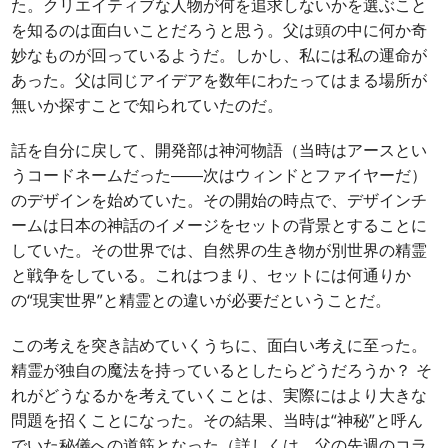
た。クリエイティブな人物が何を追求しないかを選ぶこと
を知るのは面白いことだろうと思う。父は頭の中に何か奇
妙なものが回っているようだ。しかし、私には私の運命が
あった。父は同じアイデアを数年にわたってはまる場所が
無いか探すことで知られていたのだ。
話を自分に戻して、開発部は神河物語（当時はアースとい
うコードネームだった――次はウィンドとファイヤーだ）
のデザインを始めていた。その開始の時点で、デザインチ
ームは日本の神話のイメージをセットの背景とすることに
していた。その世界では、自然界の生き物が別世界の精霊
と戦争をしている。これはつまり、セットには何通りか
の“現実世界”と精霊との違いが必要だということだ。
この考えを突き詰めていくうちに、面白い考えに至った。
精霊が独自の魔法を持っているとしたらどうだろうか？ そ
れがどうなるかを考えていくことは、実際にはより大きな
問題を招くことになった。その結果、当時は“神秘”と呼ん
でいた秘儀への道筋となった（詳しくは、父の先週のコラ