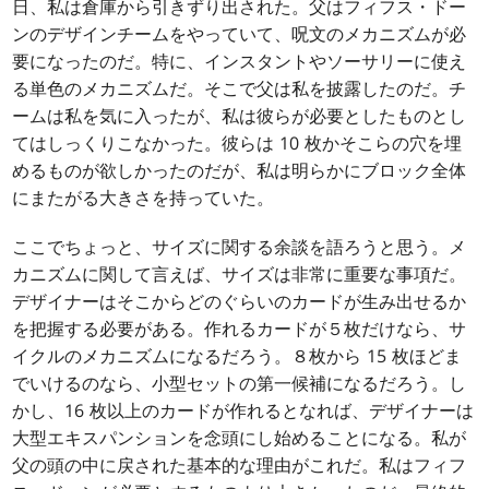
日、私は倉庫から引きずり出された。父はフィフス・ドー
ンのデザインチームをやっていて、呪文のメカニズムが必
要になったのだ。特に、インスタントやソーサリーに使え
る単色のメカニズムだ。そこで父は私を披露したのだ。チ
ームは私を気に入ったが、私は彼らが必要としたものとし
てはしっくりこなかった。彼らは 10 枚かそこらの穴を埋
めるものが欲しかったのだが、私は明らかにブロック全体
にまたがる大きさを持っていた。
ここでちょっと、サイズに関する余談を語ろうと思う。メ
カニズムに関して言えば、サイズは非常に重要な事項だ。
デザイナーはそこからどのぐらいのカードが生み出せるか
を把握する必要がある。作れるカードが５枚だけなら、サ
イクルのメカニズムになるだろう。８枚から 15 枚ほどま
でいけるのなら、小型セットの第一候補になるだろう。し
かし、16 枚以上のカードが作れるとなれば、デザイナーは
大型エキスパンションを念頭にし始めることになる。私が
父の頭の中に戻された基本的な理由がこれだ。私はフィフ