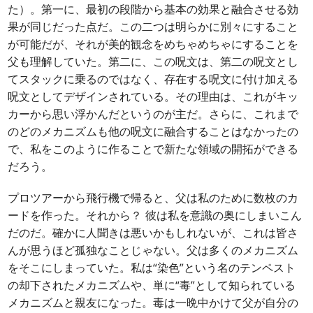
た）。第一に、最初の段階から基本の効果と融合させる効
果が同じだった点だ。この二つは明らかに別々にすること
が可能だが、それが美的観念をめちゃめちゃにすることを
父も理解していた。第二に、この呪文は、第二の呪文とし
てスタックに乗るのではなく、存在する呪文に付け加える
呪文としてデザインされている。その理由は、これがキッ
カーから思い浮かんだというのが主だ。さらに、これまで
のどのメカニズムも他の呪文に融合することはなかったの
で、私をこのように作ることで新たな領域の開拓ができる
だろう。
プロツアーから飛行機で帰ると、父は私のために数枚のカ
ードを作った。それから？ 彼は私を意識の奥にしまいこん
だのだ。確かに人聞きは悪いかもしれないが、これは皆さ
んが思うほど孤独なことじゃない。父は多くのメカニズム
をそこにしまっていた。私は“染色”という名のテンペスト
の却下されたメカニズムや、単に“毒”として知られている
メカニズムと親友になった。毒は一晩中かけて父が自分の