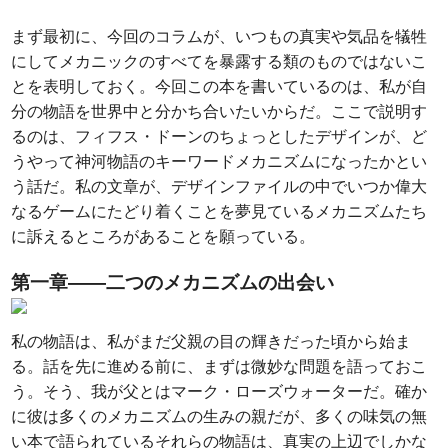
まず最初に、今回のコラムが、いつもの真実や気品を犠牲
にしてメカニックのすべてを暴露する類のものではないこ
とを表明しておく。今回この本を書いているのは、私が自
分の物語を世界中と分かち合いたいからだ。ここで説明す
るのは、フィフス・ドーンのちょっとしたデザインが、ど
うやって神河物語のキーワードメカニズムになったかとい
う話だ。私の文章が、デザインファイルの中でいつか偉大
なるゲームにたどり着くことを夢見ているメカニズムたち
に訴えるところがあることを願っている。
第一章――二つのメカニズムの出会い
私の物語は、私がまだ父親の目の輝きだった頃から始ま
る。話を先に進める前に、まずは微妙な問題を語っておこ
う。そう、我が父とはマーク・ローズウォーターだ。確か
に彼は多くのメカニズムの生みの親だが、多くの味気の無
い本で語られているそれらの物語は、真実の上辺でしかな