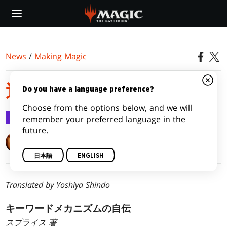
Skip
to
main
content
News
/
Making Magic
連繋的な人生
Do you have a language preference?
Choose from the options below, and we will
Making Magic
2004/09/13
remember your preferred language in the
future.
Mark Rosewater
日本語
ENGLISH
Translated by Yoshiya Shindo
キーワードメカニズムの自伝
スプライス 著