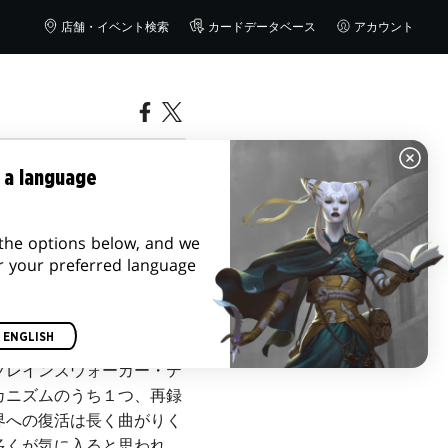
店舗・イベント検索
カードデータベース
アカウント
 a language
the options below, and we
r your preferred language
ENGLISH
プレインズウォーカー・テ
カニズムのうち１つ、再録
界への復活は長く曲がりく
多くが気に入ると思われ