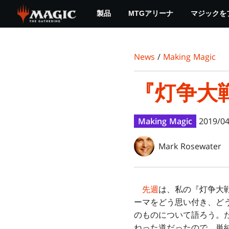
Skip
製品
MTGアリーナ
マジックを
to
main
content
News
/
Making Magic
『灯争大
Making Magic
2019/04
Mark Rosewater
先週
は、私の『灯争大
ーマをどう思い付き、ど
のものについて語ろう。
ねった道だったので、単