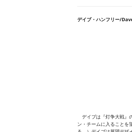
デイブ・ハンフリー/Dave 
デイブは『灯争大戦』の
ン・チームに入ることを
る。）デイブは展望デザ