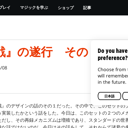
ショップ
記事
プレイ
マジックを学ぶ
戦』の遂行 その２
Do you have
preference?
/08
Choose from 
will remembe
in the future.
日本語
戦』のデザインの話のその１だった。その中で、このセットの
う実装したかという話をした。今日は、このセットの２つのメ
ただし、その再録メカニズムは増殖であり、スタンダードの世
純な話ではないのだ。今日はその話をして、それからて諸君の