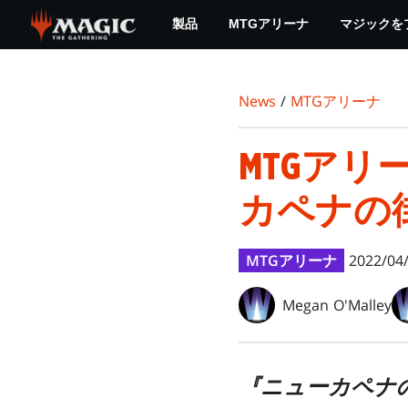
Skip
製品
MTGアリーナ
マジックを
to
main
content
News
/
MTGアリーナ
MTGア
カペナの
MTGアリーナ
2022/04
Megan O'Malley
『ニューカペナ