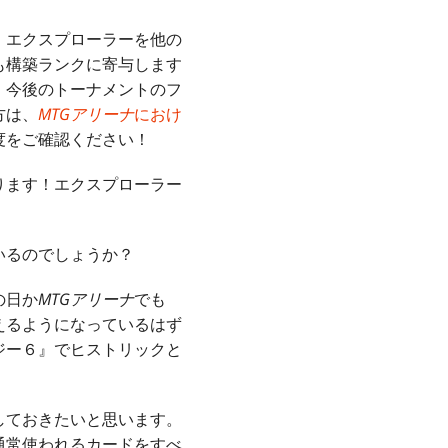
、エクスプローラーを他の
も構築ランクに寄与します
、今後のトーナメントのフ
方は、
MTGアリーナ
におけ
度をご確認ください！
ります！エクスプローラー
いるのでしょうか？
の日か
MTGアリーナ
でも
えるようになっているはず
ジー６』でヒストリックと
。
しておきたいと思います。
通常使われるカードをすべ