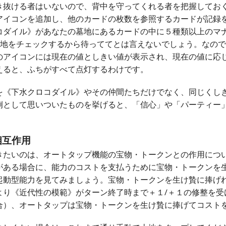
き抜ける者はいないので、背中を守ってくれる者を把握してお
アイコンを追加し、他のカードの枚数を参照するカードが記録
コダイル》があなたの墓地にあるカードの中に５種類以上のマ
墓地をチェックするから待っててとは言えないでしょう。なの
のアイコンには現在の値としきい値が表示され、現在の値に応
えると、ふちがすべて点灯するわけです。
を《下水クロコダイル》やその仲間たちだけでなく、同じくし
例として思いついたものを挙げると、「信心」や「パーティー
相互作用
きたいのは、オートタップ機能の宝物・トークンとの作用につ
がある場合に、能力のコストを支払うために宝物・トークンを
起動型能力を見てみましょう。宝物・トークンを生け贄に捧げ
より《近代性の模範》がターン終了時まで＋１/＋１の修整を受
合）、オートタップは宝物・トークンを生け贄に捧げてコスト