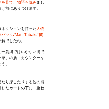
ドを見て
、
物語も読み
まし
分け前にありつけます。
コネクションを持った
人物
/Matt Tabakに聞
正解でしたね。
な一筋縄ではいかない街で
一家」の盾・カウンターを
ょう。
見たり探したりする他の能
発したカードの下に「重ね