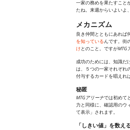
一家の務めを果たすこと
たね。来週からいよいよ
メカニズム
良き仲間とともにあれば
を知っている
んです。街
け
とのこと。ですが
MTG
成功のためには、知識だ
は、５つの一家それぞれ
付与するカードを唱えれ
秘匿
MTGアリーナ
では初めて
力と同様に、確認用のウ
て表示」されます。
「しきい値」を数え