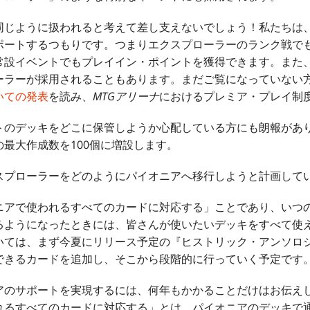
同じように扱われると考えて差し支えないでしょう！私たちは
ポートするつもりです。つまりエクスプローラーのランク戦で
常設イベントでもプレイイン・ポイントを獲得できます。また
ーラーが採用されることもあります。まだご覧になっていない
いての発表
を読み、
MTG
アリーナ
におけるプレミア・プレイ制
トのデッキをどこに保管しようか心配している方にも朗報があ
最大作成数を100個に増設します。
スプローラーをどのようにパイオニアへ移行しようと計画して
ニアで使われるすべてのカードに対応する」ことであり、いつ
るようになったときには、皆さんが使いたいデッキをすべて使
いては、まず今夏にリリース予定の『ヒストリック・アンソロ
できるカードを追加し、そこから段階的に行っていく予定です
アのサポートを実現するには、何年もかかることだけはお伝え
れるすべてのカードに対応する」とは、パイオニアのデッキで