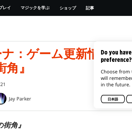
ショップ
記事
プレイ
マジックを学ぶ
リーナ：ゲーム更新情報―
Do you have
preference?
街角』
Choose from 
will remembe
/21
in the future.
Jay Parker
日本語
の街角』