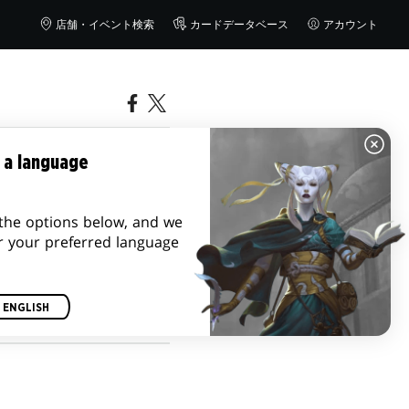
店舗・イベント検索
カードデータベース
アカウント
―『ニュー
 a language
the options below, and we
r your preferred language
ENGLISH