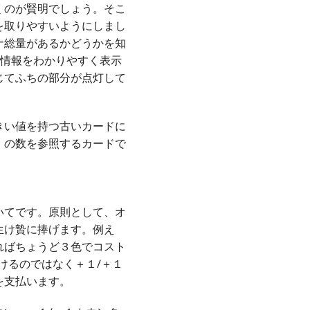
くのが賢明でしょう。そこ
を取りやすいようにしまし
ナ総量があるかどうかを知
で情報をわかりやすく表示
じてふちの部分が点灯して
きい値を持つ古いカードに
」の数を参照するカードで
いてです。原則として、オ
生け贄に捧げます。例え
ればちょうど３色でコスト
けるのではなく＋１/＋１
を支払います。