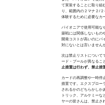
て実装することに取り組
り、範囲内の２マナ２/
体験するために必要なカ
パイオニアで使用可能な
築戦には関係しないもの
開発コストが高いのにパ
対にないとは言いません
次は禁止リストについて
ード・プールが異なるこ
止措置は行わず、禁止措
カードの再調整や一時停
措置です。エクスプロー
されるかのどちらかしか
トリック、アルケミーな
ヤーの皆さんは、禁止さ