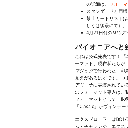
の詳細は、
フォーマ
スタンダードと同様
禁止カードリストは
しくは後段にて）。
4月21日付の
MTGア
パイオニアへと
これは公式発表です！
『
ーマット、現在私たちが
マジック
で行われた「印刷
覚えがあるはずです。つ
アリーナ
に実装されてい
のフォーマット導入は、
フォーマットとして「退
「Classic」がヴィン
エクスプローラーはBO1
ム・チャレンジ：エクス