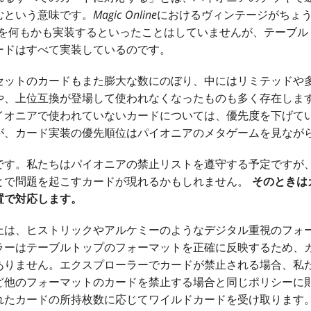
むという意味です。
Magic Online
におけるヴィンテージがちょ
２を何もかも実装するといったことはしていませんが、テーブル
ードはすべて実装しているのです。
セットのカードもまた膨大な数にのぼり、中にはリミテッドや
や、上位互換が登場して使われなくなったものも多く存在しま
イオニアで使われていないカードについては、優先度を下げて
が、カード実装の優先順位はパイオニアのメタゲームを見なが
です。私たちはパイオニアの禁止リストを遵守する予定ですが
とで問題を起こすカードが現れるかもしれません。
そのときは
置で対応します。
止は、ヒストリックやアルケミーのようなデジタル重視のフォ
ラーはテーブルトップのフォーマットを正確に反映するため、
ありません。エクスプローラーでカードが禁止される場合、私
ど他のフォーマットのカードを禁止する場合と同じポリシーに
れたカードの所持枚数に応じてワイルドカードを受け取ります