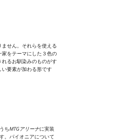
りません。それらを使える
一家をテーマにした３色の
されるお馴染みのものがす
しい要素が加わる形です
うち
MTGアリーナ
に実装
す。パイオニアについて