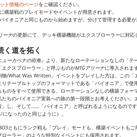
ット情報のページ
をご確認ください。
に構築戦のプレイモードやイベントが用意されます。
パイオニアと同じものから始めますが、分けて管理する必要が
リーナ
の更新にて、デッキ構築機能がエクスプローラーに対応
続く道を拓く
ニューカペナの街角』
より、新たなローテーションなしの「テ
「エクスプローラー」と呼ぶものが
MTGアリーナ
に導入されま
物/What Was Written」イベントをプレイした方は、こ
まりテーブルトップのフォーマットである「パイオニア」で使
るものをすべて使用できる、ローテーションなしの構築フォー
私たちのパイオニア実装への旅の第一段階とお考えください。
役」し、そして……「パイオニア」と呼ばれるようになるので
テージになったのと同じように）。
/BO3ともにランク戦も「プレイ」モードも、構築イベントも
プローラー」のような特別なイベントにも採用されます。