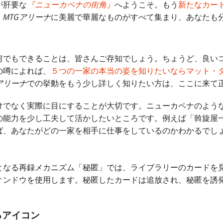
が肝要な
『ニューカペナの街角』
へようこそ。もう
新たなカー
、
MTGアリーナ
に美麗で華麗なものがすべて集まり、あなたも
何でもできることは、皆さんご存知でしょう。ちょうど、良い
の噂によれば、
５つの一家の本当の姿を知りたいならマット・タバック
アリーナ
での挙動をもう少し詳しく知りたい方は、ここに来て
けでなく実際に目にすることが大切です。ニューカペナのよう
の能力を少し工夫して活かしたいところです。例えば「斡旋屋
ば、あなたがどの一家を相手に仕事をしているのかわかるでし
となる再録メカニズム「秘匿」では、ライブラリーのカードを
ィンドウを使用します。秘匿したカードは追放され、秘匿を誘
るアイコン