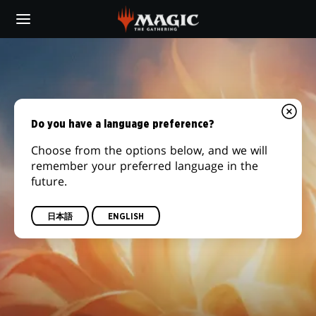
Skip
to
main
content
Do you have a language preference?
Choose from the options below, and we will
remember your preferred language in the
future.
日本語
ENGLISH