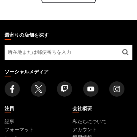
MAGIC:
THE
最寄りの店舗を探す
GATHERING
最
FOOTER
寄
り
の
ソーシャルメディア
店
舗
を
探
す
注目
会社概要
記事
私たちについて
フォーマット
アカウント