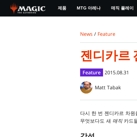
Skip
제품
MTG 아레나
매직 플레이
to
main
content
News
/
Feature
젠디카르 
Feature
2015.08.31
Matt Tabak
다시 한 번 젠디카르 차원
무엇보다도 새
매직
카드들
각성