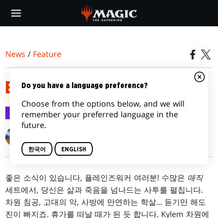
Skip
to
main
content
News
/
Feature
BATTLEBOND 기능
Do you have a language preference?
Choose from the options below, and we will
Feature
2018.05.21
remember your preferred language in the
future.
Matt Tabak
한국어
ENGLISH
좋은 소식이 있습니다, 플레인즈워커 여러분! 수많은
매직
세트에서, 당신은 삶과 죽음을 넘나드는 사투를 펼칩니다.
차원 침공, 고대의 악, 사방에 만연하는 학살... 듣기만 해도
진이 빠지죠. 휴가를 떠날 때가 된 듯 합니다. Kylem 차원에