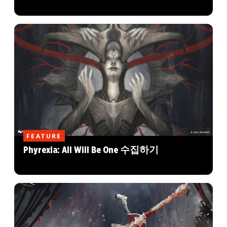
FEATURE
Phyrexia: All Will Be One 수집하기