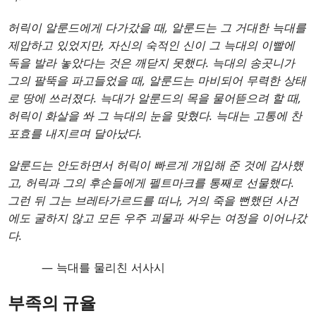
허릭이 알룬드에게 다가갔을 때, 알룬드는 그 거대한 늑대를
제압하고 있었지만, 자신의 숙적인 신이 그 늑대의 이빨에
독을 발라 놓았다는 것은 깨닫지 못했다. 늑대의 송곳니가
그의 팔뚝을 파고들었을 때, 알룬드는 마비되어 무력한 상태
로 땅에 쓰러졌다. 늑대가 알룬드의 목을 물어뜯으려 할 때,
허릭이 화살을 쏴 그 늑대의 눈을 맞혔다. 늑대는 고통에 찬
포효를 내지르며 달아났다.
알룬드는 안도하면서 허릭이 빠르게 개입해 준 것에 감사했
고, 허릭과 그의 후손들에게 펠트마크를 통째로 선물했다.
그런 뒤 그는 브레타가르드를 떠나, 거의 죽을 뻔했던 사건
에도 굴하지 않고 모든 우주 괴물과 싸우는 여정을 이어나갔
다.
— 늑대를 물리친 서사시
부족의 규율