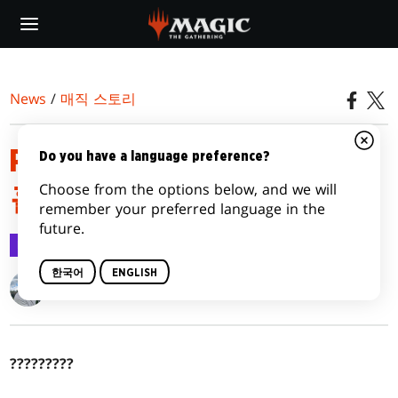
Skip
to
main
content
News
/
매직 스토리
PHYREXIA: ALL WILL BE ONE |
Do you have a language preference?
Choose from the options below, and we will
홀로
remember your preferred language in the
future.
매직 스토리
2023.01.17
한국어
ENGLISH
Miguel Lopez
?????????