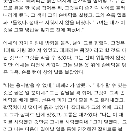
못한다네." 테페리는 붉은 대지에 손가락을 집어넣고, 두 손
으로 흙을 한 웅쿰 집어든 뒤, 그것들이 손가락 사이로 흘러
내리게 했다. 그 색이 그의 손바닥을 칠했고, 그의 손톱 밑을
파고들었다. 절대로 지워지지 않을 터였다. "그녀는 내가 이
것을 고칠 방법을 찾기도 전에 떠났네."
에셰의 창이 마침내 방향을 돌려, 날이 그를 향했다. 그것은
1피트 가량 떨어져 있었고, 테페리는 몸짓이라고 할 것도 아
닌 것으로 그것을 막을 수 있었다; 그는 전혀 위험하지 않았
지만, 에셰는 여전히 싸웠다. 그는 받은 옷 위에 손바닥을 닦
은 다음, 손을 뻗어 창의 날을 붙잡았다.
"나는 용서받을 수 없네," 테페리가 말했다. "내가 할 수 있는
것은 옳은 일 뿐이네." 그는 칼날을 꽉 쥐어, 그것이 그의 손
바닥을 베게 했다. 선홍색 피가 그의 팔을 타고 흘러내렸고,
팔꿈치에서 떨어져 흙과 섞였다. 잘피르가 그의 안에, 그리
고 그가 잘피르 안에 있었고, 고통은 대가였다. "나는 이 대
지를 사랑했던 것만큼 그녀를 사랑했다네," 그가 말했다. "그
리고 나는 다음에 일어날 일을 통해 안전해진 잘피르를 볼