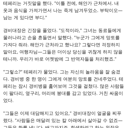
테페리는 거짓말을 했다. "이틀 전에, 해안가 근처에서. 내
옷과 음식을 가져가면서 나는 죽게 남겨두었소. 부탁이오—
남는 게 있다면 부디."
경비대장은 긴장을 풀었다. "도적이라," 그녀는 동료들에게
물러나라고 손을 흔들면서 말했다. "누군가 그에게 망토를
가져다 줘라. 해안가 근처라고 했나요? 그렇다면 걱정하지
말아요, 여행자님—그들은 더이상 당신을 귀찮게 하지 않을
테니까. 우리가 바로 어젯밤에 그 반역자들을 처리했죠."
"그렇소?" 테페리가 물었다. 그는 자신의 놀라움을 잘 숨겼
다. 경비병 중 한 명이 그에게 여분의 망토를 건네주었다. 테
페리는 잠시 경비병을 훑어보며 그것을 걸쳤다. 많은 사람들
이 팔다리, 옆구리, 머리에 붕대를 감고 있었다. 거친 싸움이
었다.
"그들은 이제 대담해지고 있어요," 경비대장이 얼굴을 찌푸
렸다. "사람들은 매달려 있는 칼 아래에서 살아갈 수 없죠—
그들은 화를 냅니다. 배고파지죠. 희생하려고 하는 위장은