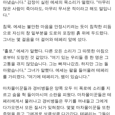
아냈습니다." 감정이 실린 에셰의 목소리가 떨렸다. "아무리
많은 사람이 죽더라도, 아무리 무서운 적이라고 해도 말입니
다."
침묵. 에셰는 불안한 마음을 안정시키려는 듯이 침착한 리듬
으로 자신의 창 밑부분을 도로의 포장된 흙 위에 두드렸다.
그녀는 몇 걸음을 더 걸어와 테페리 앞에 섰다.
"홀로," 에셰가 말했다. 다른 모든 소리가 그 따뜻한 아침으
로부터 도망친 것 같았다. "여기 있는 우리들 중 한 명은 그
고통을 겪지 않았습니다. 그는 빠져나갔죠. 하지만 그는 돌
아왔습니다," 그녀가 말했다. 에셰는 팔을 들어올려 테페리
를 가리켰다. "여기에 테페리가, 뱀이 있습니다."
마차몰이꾼들과 경비병들은 양쪽 모두 이 폭로에 소리를 지
르고 숨을 헉 들이마시며 소란을 피웠다. 마차몰이꾼들은 테
페리에게서 물러나고 경비병들은 무기를 꺼내들고 그에게
다가오면서 모든 질서가 잊혀졌다. 몇몇 마차몰이꾼들 또한
주먹을 쥐고 그에게로 성큼성큼 다가갔다. 테페리는 그들이