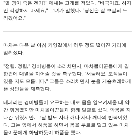
"열 명이 죽은 겐가?" 에셰는 고개를 저었다. "비극이죠. 하지
만 걱정하지 마세요," 그녀가 말했다. "당신은 잘 보살펴 드
리겠어요."
마차는 다음 날 아침 키잉갈에서 하루 정도 떨어진 거리에
멈춰섰다.
"정렬, 정렬," 경비병들이 소리치면서, 마차몰이꾼들에게 길
한켠에 대열을 지어줄 것을 촉구했다. "서둘러요, 도적들이
있을 지도 모릅니다," 그들은 소리치면서 눈을 게슴츠레하게
뜬 상인들을 재촉했다.
테페리는 경비병들이 요구하는 대로 몸을 일으켜세울 때 약
간 휘청였지만 마차몰이꾼들과 함께 일렬로 섰다. 악몽은 지
나간 뒤였지만, 그날 밤도 자다 깨다 자다 깨다의 반복이었
다. 그는 옆에서 하품을 하면서 몸을 부르르 떨고 있는 마차
몰이꾼에게 화답하듯이 하품을 했다.