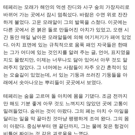
테페리는 모래가 해안의 억센 잔디와 사구 숲의 가장자리로
바뀌어 가는 곳에서 잠시 멈춰섰다. 바람은 수면 위로 잔잔
하게 불었다. 고운 모래알이 그의 발목을 스쳤다. 이곳에는
다른 곳에서 온 붉은 돌로 만들어진 아치가 있었고, 오랜 시
간 동안 매일 날아온 모래알들에 의해 여기저기가 패여 있었
다. 아치 표면에 있는 규칙적으로 움푹 패인 자국들은 한때
는 그가 어디에 있는 것인지를 알려 주는 글, 언어, 표지였을
지도 몰랐지만, 이제는 너무나도 닳아 있어서 아무 것도 알
려주지 않았다. 그 너머에는 사람들이 자주 오간 흔적이 있
는 오솔길이 있었는데, 서 있는 기둥과 쓰러진 기둥들을 아
래에서 솟아나오는 뿌리들이 곳곳에서 보였다.
테페리는 숨을 고르며 돌 아치에 몸을 기댔다. 조금 전까지
만 해도 기분 좋게 아무 것도 느껴지지 않았던 곳에 고통이
밀려들었다. 숨쉬는 것이 아팠다. 그의 폐는 마치 수 마일을
달리는 일을 막 끝마친 것마냥 팽팽하게 조여 왔다. 그의 몸
이 아팠다. 중심부부터 맨 끝단까지, 그는 물에 젖은 헝겊이
비틀어 짜이는 것 같은 괴로움을 느꼈다.