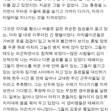
리를 잡고 있었지만, 지금은 그럴 수 없었다. 그는 통증을 느
끼면서 두터운 수풀에 몸을 숨기고 가까이 다가가, 마차가
터덜터덜 지나가는 것을 지켜보았다.
그것은 각각을 황소나 버팔로 같은 유순한 짐승들이 끌고 있
는, 마차 열 대로 이루어진 긴 행렬이었다. 마차몰이꾼들은
가벼운 옷을 겹겹이 입고 녹색과 빨간색이 보이는 흙빛 망토
를 두른 채로 마차의 그늘진 벤치 위에 앉아 있었다. 그들의
태도는 피곤하면서도 침착해 보였다—많은 사람들이 김이
모락모락 나는 커피나 다른 음료를 들고 있었다. 테페리는
그들이 캔버스를 씌운 수레 안에 들어 있는, 그들이 옮기고
있는 상자와 짐가방 사이에서 자고 있는 동료들을 대신하기
위해 한두 시간 쯤 전에 일어나 교대한 주간 근무자들일 것
이라고 추측했다. 그는 선두에 있는 수레가 지나가기를 지켜
보면서 기다렸고, 후방에 타고 있는 무장한 경비원들을 살폈
다. 일부는 일어나 앉아서 마차가 흔들려도 떨어지지 않도록
지지대에 몸을 묶어 두고 있었다. 이 경비병들은 테페리가
기억하는 아킨지가 아니었다—그들의 갑옷은 통일되어 있지