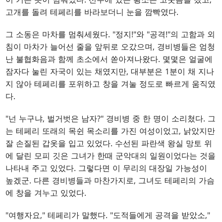
고개를 돌려 테페리를 바라보더니 눈을 깜빡였다.
그 소동은 마차를 멈춰세웠다. "정지!"와 "공격!"의 고함과 외
침이 마차가 늘어선 줄을 앞뒤로 오갔으며, 경비병들은 엄청
난 불협화음과 함께 초소에서 쏟아져나왔다. 몇몇은 얼굴에
잠자다 눌린 자국이 있는 채였지만, 대부분은 1분이 채 지나
지 않아 테페리를 포위하고 창을 겨눌 정도로 빠르게 움직였
다.
"넌 누구냐, 벌거벗은 남자?" 경비병 중 한 명이 소리쳤다. 그
는 테페리 또래의 목쉰 목소리를 가진 여성이었고, 낡았지만
잘 손질된 갑옷을 입고 있었다. 수선된 파란색 왕실 망토 위
에 달린 모피 깃은 그녀가 한때 군악대의 일원이었다는 것을
나타내 주고 있었다. 그렇다면 이 무리의 대장일 가능성이
높겠군. 다른 경비병들과 마찬가지로, 그녀도 테페리의 가슴
에 창을 겨누고 있었다.
"여행자요," 테페리가 말했다. "도적들에게 공격을 받았소,"