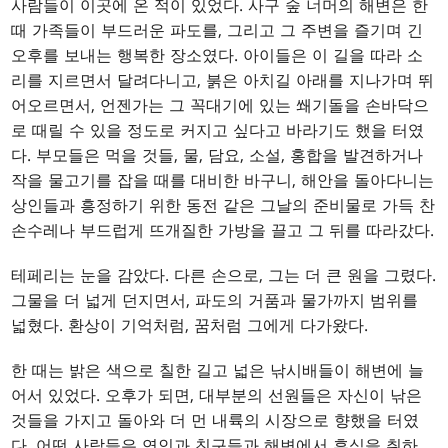
사람들이 이곳에 온 적이 있었다. 사구 숲 너머의 해변은 한
때 가족들이 부드러운 파도를, 그리고 그 주변을 즐기며 긴
오후를 보내는 행복한 장소였다. 아이들은 이 길을 따라 소
리를 지르면서 달려다니고, 붉은 아치길 아래를 지나가며 뛰
어오르면서, 언젠가는 그 꼭대기에 있는 쐐기돌을 손바닥으
로 때릴 수 있을 정도로 커지고 싶다고 바라기도 했을 터였
다. 부모들은 먹을 것들, 물, 담요, 소설, 홍합을 발견하거나
작을 물고기를 잡을 때를 대비한 바구니, 해안을 돌아다니는
상인들과 흥정하기 위한 동전 같은 그날의 준비물로 가득 찬
손수레나 부드럽게 뜨개질한 가방을 끌고 그 뒤를 따라갔다.
테페리는 눈을 감았다. 다른 손으로, 그는 더 큰 원을 그렸다.
그물을 더 넓게 던지면서, 파도의 거품과 물가까지 범위를
넓혔다. 환상이 기억처럼, 꿈처럼 그에게 다가왔다.
한 때는 밝은 색으로 칠한 길고 넓은 낚시배들이 해변에 늘
어서 있었다. 오후가 되면, 대부분의 선원들은 자신이 낚은
것들을 가지고 돌아와 더 먼 내륙의 시장으로 향했을 터였
다. 어떤 사람들은 연인과 친구들과 해변에서 휴식을 취하