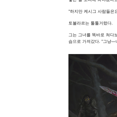
"하지만 케시그 사람들은요
토볼라르는 툴툴거렸다.
그는 그녀를 똑바로 쳐다보
슴으로 가져갔다. "그냥—