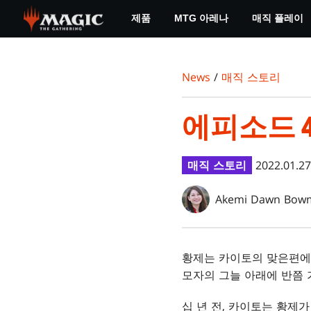
Skip
제품
MTG 아레나
매직 플레이
to
main
content
News
/
매직 스토리
에피소드 4
매직 스토리
2022.01.27
Akemi Dawn Bow
황제는 카이토의 맞은편에 
모자의 그늘 아래에 반쯤 
십 년 전, 카이토는 황제