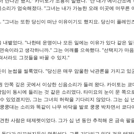
서 만나곤 했지," 카이토가 조용히 말했다. "난 내가 에이간조에
 목소리가 엄숙해졌다. "그녀는 내가 가능한 오래 이곳에 머무른 
 "그녀는 또한 당신이 떠난 이유이기도 했지요. 당신이 플레인
 내뱉었다. "나한테 운명이나 모든 일에는 이유가 있다 같은 일
 연속이라고 생각하니까." 그는 어깨를 으쓱했다. "선택지가 마
쳐서라도 그것들을 바꿀 수 있지."
이 눈썹을 씰룩였다. "당신은 매우 암울한 낙관론을 가지고 있군
원 안쪽 깊은 곳에서 이상한 신음소리가 들려 왔다. 카이토는 
임이 동시에 들리는 것 같은 소리였다. 타미요의 눈이 문 쪽으
수 있었겠지만, 그는 그녀의 허락을 기다리지 않았다. 그는 십 년
 쿵쿵대는 소리와 똑같이 나무 바닥을 발로 쿵쿵 박차면서 쿄다
견한 사람은 테제렛이었다. 그가 십 년 동안 추적해 온 금속 팔을
 돌다가 미끄러지듯이 멈춰섰다. 그를 기다리고 있던 것은 테제