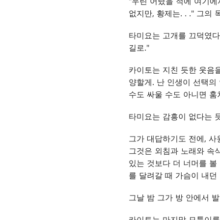
"우린 어렸을 적에 여기에
없지만, 황제는
. . .
" 그의
타미요는 고개를 끄덕였다.
길로."
카이토는 지친 듯한 웃음을
양할게. 난 인생이 선택의
수도 싸울 수도 아니면 훔
타미요는 감흥이 없다는 듯
그가 대답하기도 전에, 사
그것은 외침과 노래와 속삭
있는 것보다 더 너머를 볼 
를 달려갈 때 가슴이 내던
그날 밤 그가 방 안에서 발
카이토는 마지막 모퉁이를