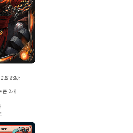
2월 8일):
토큰 2개
개
드