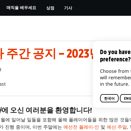
상점
기사
매직을 배우세요
 주간 공지 – 2023년 1월 
Do you have
preference?
9
Choose from 
will remembe
in the future.
ast
한국어
ENG
나
에 오신 여러분을 환영합니다!
1월에 일어날 일들을 포함해 올해 플레이어들을 위한 많은 것들
가 진행 중이며, 이번 주말에는
예선전 플레이-인
및
예선 주말
,