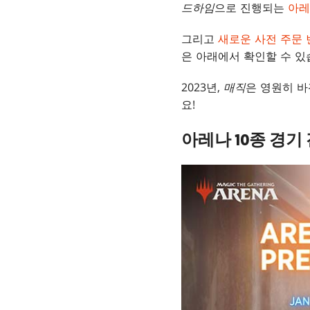
드하임
으로 진행되는
아레
그리고
새로운 사전 주문 
은 아래에서 확인할 수 있
2023년,
매직
은 영원히 바
요!
아레나 10종 경기 