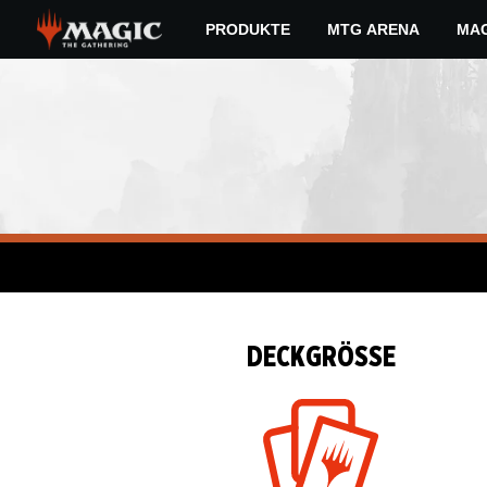
Skip
PRODUKTE
MTG ARENA
MAG
to
main
content
DECKGRÖSSE