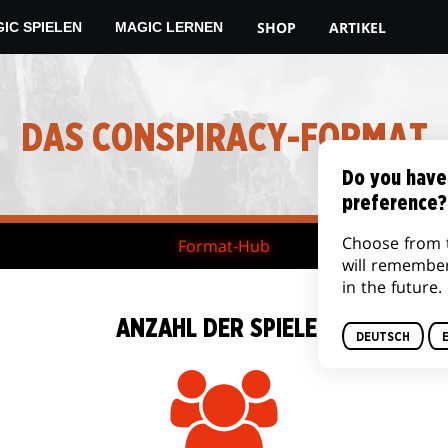
SHOP
ARTIKEL
IC SPIELEN
MAGIC LERNEN
DAS CONSPIRACY-FORMAT
Do you have
preference?
Choose from 
Format-Hub
will remembe
in the future.
ANZAHL DER SPIELER
DEUTSCH