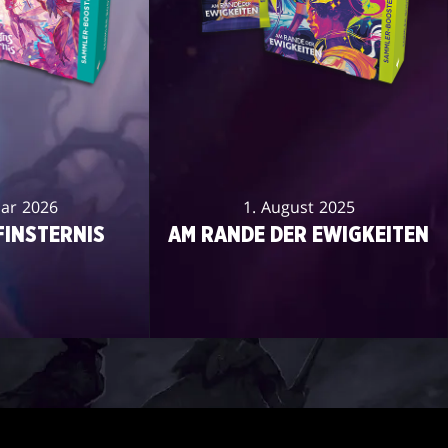
uar 2026
1. August 2025
INSTERNIS
AM RANDE DER EWIGKEITEN