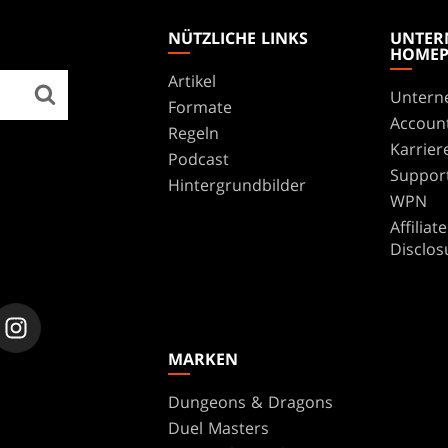
NÜTZLICHE LINKS
UNTER
HOMEP
Artikel
Untern
Formate
Accoun
Regeln
Karrier
Podcast
Suppor
Hintergrundbilder
WPN
Affilia
Disclos
MARKEN
Dungeons & Dragons
Duel Masters