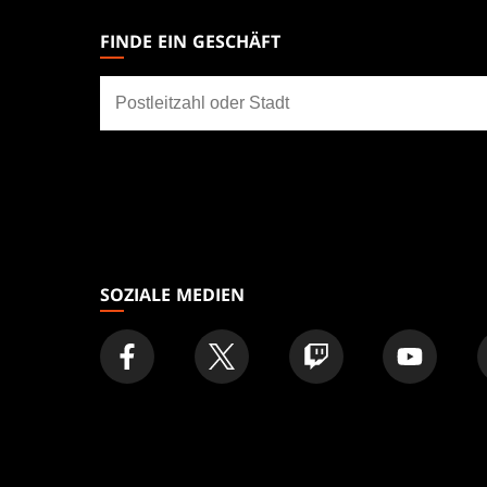
THE
GATHERING
FINDE EIN GESCHÄFT
FOOTER
Finde
ein
Geschäft
SOZIALE MEDIEN