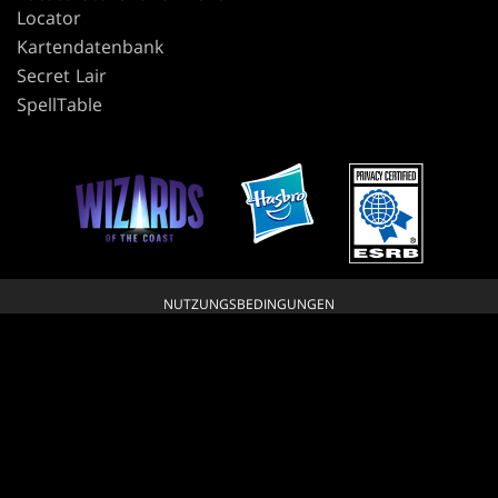
Locator
Kartendatenbank
Secret Lair
SpellTable
NUTZUNGSBEDINGUNGEN
VERHALTENSREGELN
DATENSCHUTZRICHTLINIE
KUNDENDIENST
RICHTLINIE FÜR FAN-INHALTE
MEINE PERSÖNLICHEN DATEN DÜRFEN NICHT VERKAUFT ODER GETEILT
WERDEN.