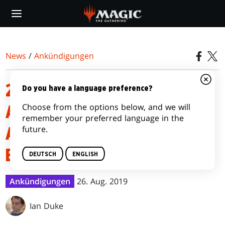
Skip
to
main
content
News
/
Ankündigungen
26. AUGUST 2019:
Do you have a language preference?
Choose from the options below, and we will
ANKÜNDIGUNG ZU
remember your preferred language in the
future.
AUSSCHLÜSSEN UND
EINSCHRÄNKUNGEN
DEUTSCH
ENGLISH
Ankündigungen
26. Aug. 2019
Ian Duke