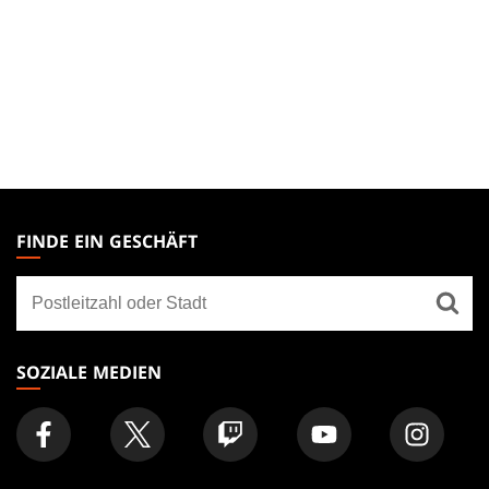
MAGIC:
THE
FINDE EIN GESCHÄFT
GATHERING
Finde
FOOTER
ein
Geschäft
SOZIALE MEDIEN