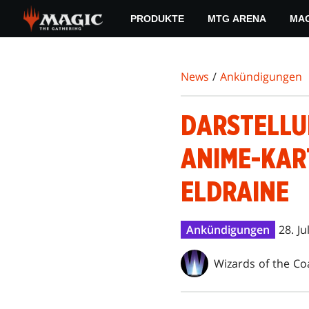
Skip
PRODUKTE
MTG ARENA
MAG
to
main
content
News
/
Ankündigungen
DARSTELLU
ANIME-KAR
ELDRAINE
Ankündigungen
28. Ju
Wizards of the Co