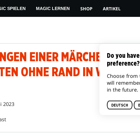
SHOP
ARTIKEL
IC SPIELEN
MAGIC LERNEN
NGEN EINER MÄRCHEN-WELT 
Do you have
preference?
TEN OHNE RAND IN WILDNIS
Choose from 
will remembe
in the future.
li 2023
DEUTSCH
ast