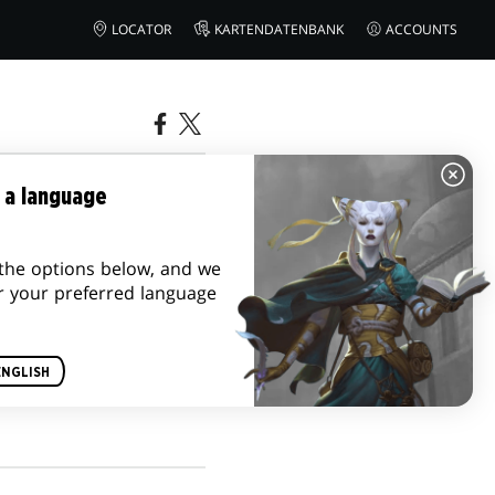
LOCATOR
KARTENDATENBANK
ACCOUNTS
– DIE
 a language
 VON
the options below, and we
r your preferred language
ENGLISH