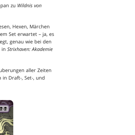
apan zu
Wildnis von
nwesen, Hexen, Märchen
m Set erwartet – ja, es
egt, genau wie bei den
 in
Strixhaven: Akademie
uberungen aller Zeiten
n Draft-, Set-, und