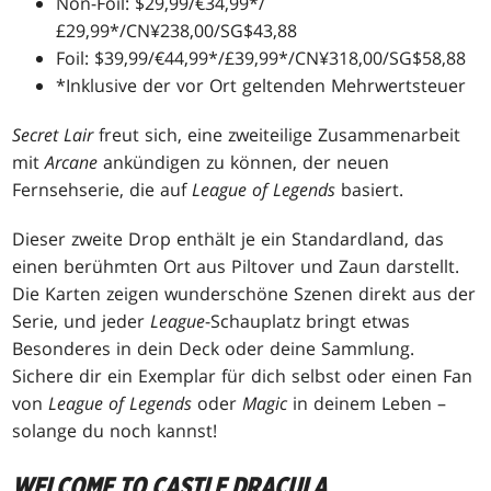
Non-Foil: $29,99/€34,99*/
£29,99*/CN¥238,00/SG$43,88
Foil: $39,99/€44,99*/£39,99*/CN¥318,00/SG$58,88
*Inklusive der vor Ort geltenden Mehrwertsteuer
Secret Lair
freut sich, eine zweiteilige Zusammenarbeit
mit
Arcane
ankündigen zu können, der neuen
Fernsehserie, die auf
League of Legends
basiert.
Dieser zweite Drop enthält je ein Standardland, das
einen berühmten Ort aus Piltover und Zaun darstellt.
Die Karten zeigen wunderschöne Szenen direkt aus der
Serie, und jeder
League
-Schauplatz bringt etwas
Besonderes in dein Deck oder deine Sammlung.
Sichere dir ein Exemplar für dich selbst oder einen Fan
von
League of Legends
oder
Magic
in deinem Leben –
solange du noch kannst!
WELCOME TO CASTLE DRACULA