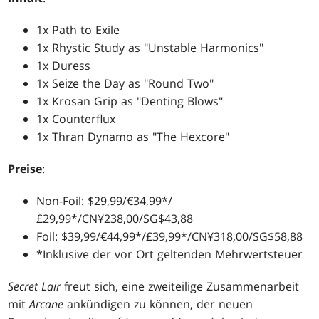
1x Path to Exile
1x Rhystic Study as "Unstable Harmonics"
1x Duress
1x Seize the Day as "Round Two"
1x Krosan Grip as "Denting Blows"
1x Counterflux
1x Thran Dynamo as "The Hexcore"
Preise
:
Non-Foil: $29,99/€34,99*/
£29,99*/CN¥238,00/SG$43,88
Foil: $39,99/€44,99*/£39,99*/CN¥318,00/SG$58,88
*Inklusive der vor Ort geltenden Mehrwertsteuer
Secret Lair
freut sich, eine zweiteilige Zusammenarbeit
mit
Arcane
ankündigen zu können, der neuen