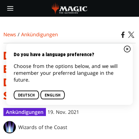
Skip
to
main
content
News
/
Ankündigungen
DEINE SUPERDROP SUPER-
Do you have a language preference?
Choose from the options below, and we will
EINLADUNG ZUR PARTY FÜR
remember your preferred language in the
future.
DAS ZWEITE SECRET LAIR
SECRETVERSARY!
DEUTSCH
ENGLISH
Ankündigungen
19. Nov. 2021
Wizards of the Coast