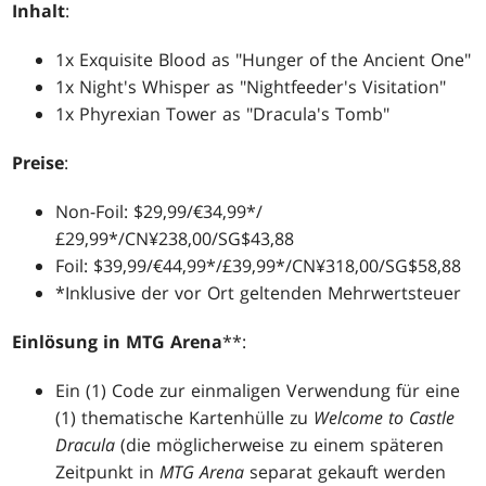
Inhalt
:
1x Exquisite Blood as "Hunger of the Ancient One"
1x Night's Whisper as "Nightfeeder's Visitation"
1x Phyrexian Tower as "Dracula's Tomb"
Preise
:
Non-Foil: $29,99/€34,99*/
£29,99*/CN¥238,00/SG$43,88
Foil: $39,99/€44,99*/£39,99*/CN¥318,00/SG$58,88
*Inklusive der vor Ort geltenden Mehrwertsteuer
Einlösung in MTG Arena
**:
Ein (1) Code zur einmaligen Verwendung für eine
(1) thematische Kartenhülle zu
Welcome to Castle
Dracula
(die möglicherweise zu einem späteren
Zeitpunkt in
MTG Arena
separat gekauft werden