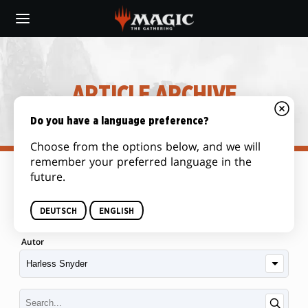
Skip
to
main
content
ARTICLE ARCHIVE
Do you have a language preference?
Choose from the options below, and we will
remember your preferred language in the
future.
Kategorie
DEUTSCH
ENGLISH
Autor