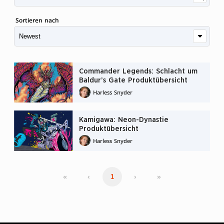
Sortieren nach
Commander Legends: Schlacht um
Baldur’s Gate Produktübersicht
Harless Snyder
Kamigawa: Neon-Dynastie
Produktübersicht
Harless Snyder
«
‹
›
»
1