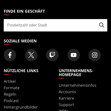
MAGIC:
THE
FINDE EIN GESCHÄFT
GATHERING
Finde
FOOTER
ein
Geschäft
SOZIALE MEDIEN
NÜTZLICHE LINKS
UNTERNEHMENS-
HOMEPAGE
Artikel
Unternehmensinfos
Formate
Accounts
Regeln
Karriere
Podcast
Support
Hintergrundbilder
WPN