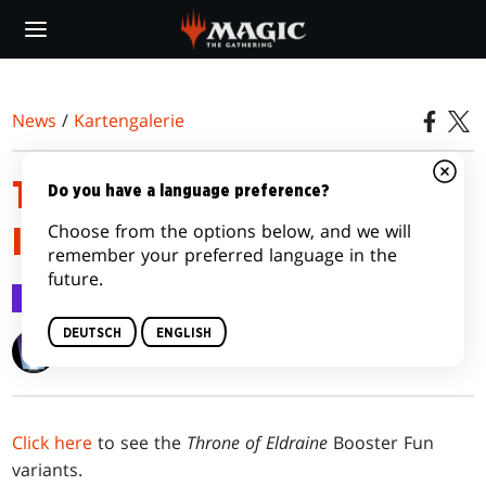
Skip
to
main
content
News
/
Kartengalerie
THRONE OF ELDRAINE CARD
Do you have a language preference?
Choose from the options below, and we will
IMAGE GALLERY
remember your preferred language in the
future.
Kartengalerie
20. Sep. 2019
DEUTSCH
ENGLISH
Wizards of the Coast
Click here
to see the
Throne of Eldraine
Booster Fun
variants.