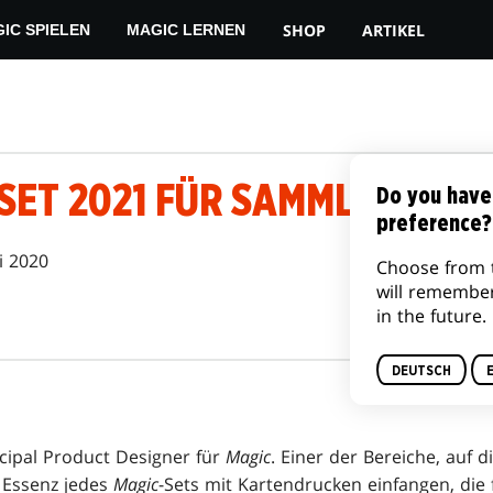
SHOP
ARTIKEL
IC SPIELEN
MAGIC LERNEN
SET 2021 FÜR SAMMLER
Do you have
preference?
ni 2020
Choose from 
will remembe
in the future.
DEUTSCH
ncipal Product Designer für
Magic
. Einer der Bereiche, auf d
e Essenz jedes
Magic
-Sets mit Kartendrucken einfangen, die 