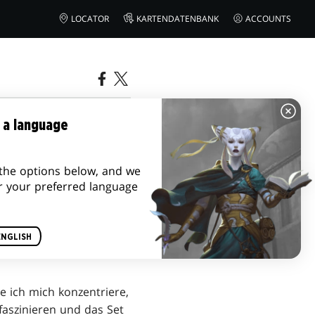
LOCATOR
KARTENDATENBANK
ACCOUNTS
 a language
the options below, and we
r your preferred language
ENGLISH
ie ich mich konzentriere,
faszinieren und das Set