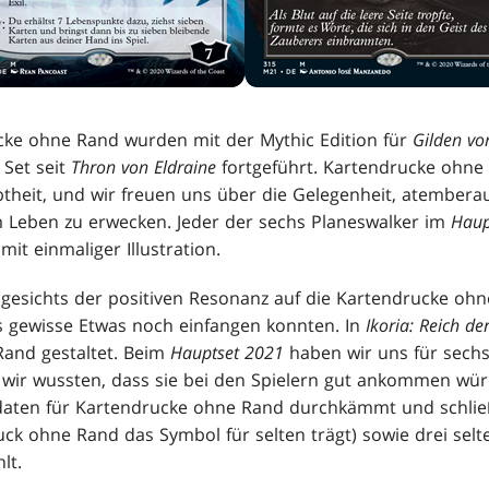
cke ohne Rand wurden mit der Mythic Edition für
Gilden vo
 Set seit
Thron von Eldraine
fortgeführt. Kartendrucke ohne 
btheit, und wir freuen uns über die Gelegenheit, atember
m Leben zu erwecken. Jeder der sechs Planeswalker im
Haup
it einmaliger Illustration.
gesichts der positiven Resonanz auf die Kartendrucke oh
s gewisse Etwas noch einfangen konnten. In
Ikoria: Reich d
Rand gestaltet. Beim
Hauptset 2021
haben wir uns für sechs
 wir wussten, dass sie bei den Spielern gut ankommen wür
daten für Kartendrucke ohne Rand durchkämmt und schließl
uck ohne Rand das Symbol für selten trägt) sowie drei sel
lt.