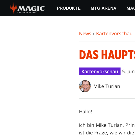
Skip
PRODUKTE
MTG ARENA
MAG
to
main
content
News
/
Kartenvorschau
DAS HAUPT
Kartenvorschau
5. Ju
Mike Turian
Hallo!
Ich bin Mike Turian, Pri
ist die Frage, wie wir di