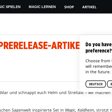
SHOP
ARTIKEL
IC SPIELEN
MAGIC LERNEN
PRERELEASE-ARTIKEL
Do you have
preference?
Choose from 
will remembe
in the future.
DEUTSCH
klar und schnappt euch Helm und Streitaxt – wir machen 
schen Sagenwelt inspirierte Set in
Magic
,
Kaldheim
, strotzt