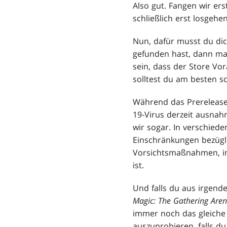
Also gut. Fangen wir er
schließlich erst losgeh
Nun, dafür musst du di
gefunden hast, dann m
sein, dass der Store Vo
solltest du am besten 
Während das Prerelease 
19-Virus derzeit ausna
wir sogar. In verschied
Einschränkungen bezügli
Vorsichtsmaßnahmen, in
ist.
Und falls du aus irgend
Magic: The Gathering Are
immer noch das gleiche
auszuprobieren, falls du