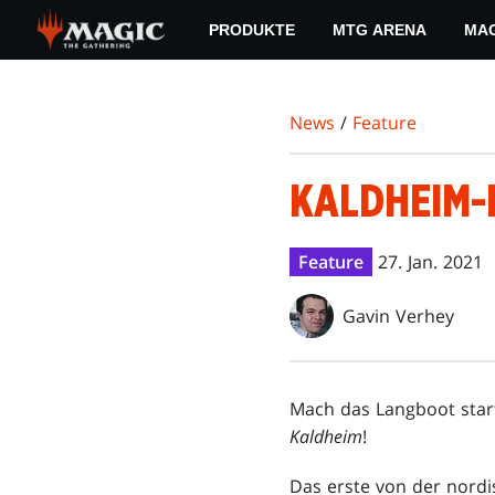
Skip
PRODUKTE
MTG ARENA
MAG
to
main
content
News
/
Feature
KALDHEIM-
Feature
27. Jan. 2021
Gavin Verhey
Mach das Langboot start
Kaldheim
!
Das erste von der nordi