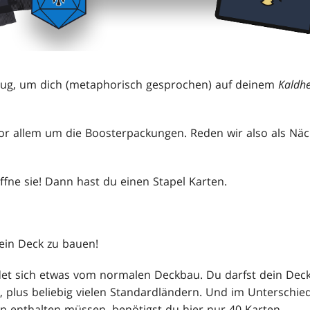
enug, um dich (metaphorisch gesprochen) auf deinem
Kaldh
vor allem um die Boosterpackungen. Reden wir also als Nä
ffne sie! Dann hast du einen Stapel Karten.
 dein Deck zu bauen!
det sich etwas vom normalen Deckbau. Du darfst dein Dec
n, plus beliebig vielen Standardländern. Und im Unterschi
n enthalten müssen, benötigst du hier nur 40 Karten.