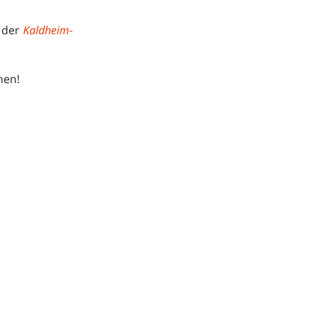
n der
Kaldheim
-
nen!