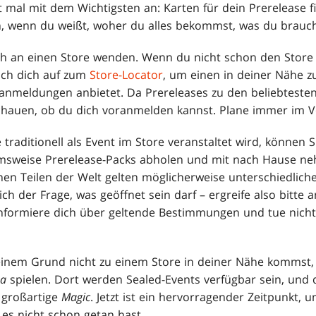
st mal mit dem Wichtigsten an: Karten für dein Prerelease 
en, wenn du weißt, woher du alles bekommst, was du brauch
ch an einen Store wenden. Wenn du nicht schon den Store
ach dich auf zum
Store-Locator
, um einen in deiner Nähe z
ranmeldungen anbietet. Da Prereleases zu den beliebteste
schauen, ob du dich voranmelden kannst. Plane immer im V
traditionell als Event im Store veranstaltet wird, können 
hmsweise Prerelease-Packs abholen und mit nach Hause n
enen Teilen der Welt gelten möglicherweise unterschiedlich
ch der Frage, was geöffnet sein darf – ergreife also bitte
formiere dich über geltende Bestimmungen und tue nichts
einem Grund nicht zu einem Store in deiner Nähe kommst,
na
spielen. Dort werden Sealed-Events verfügbar sein, und d
 großartige
Magic
. Jetzt ist ein hervorragender Zeitpunkt, 
 es nicht schon getan hast.