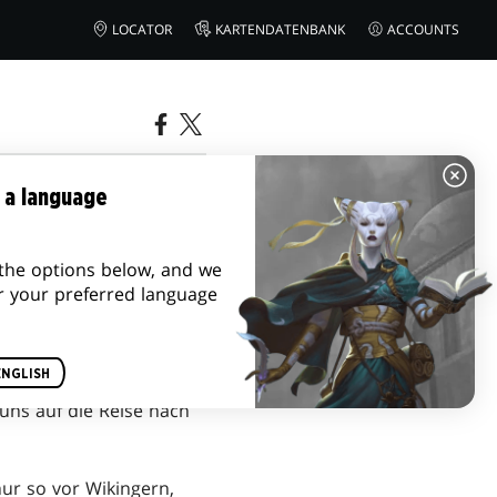
LOCATOR
KARTENDATENBANK
ACCOUNTS
 a language
the options below, and we
r your preferred language
ENGLISH
uns auf die Reise nach
 nur so vor Wikingern,