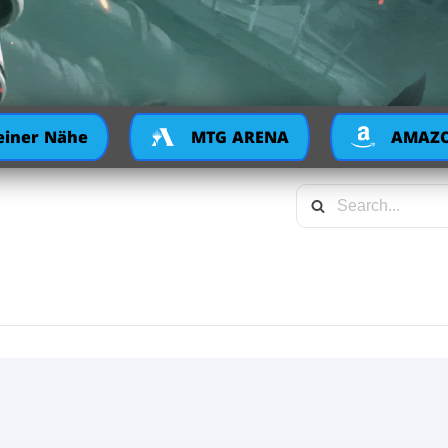
deiner Nähe
MTG ARENA
AMAZ