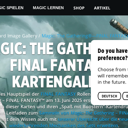
SHOP
ARTIKEL
IC SPIELEN
MAGIC LERNEN
ard Image Gallery /
Magic: The Gathering®—FINAL FANTAS
GIC: THE GATHERING
Do you have
preference?
FINAL FANTASY™
Choose from 
will remembe
KARTENGALERIE
in the future.
des Hauptspiel der
FINAL FANTASY
Rollenspielserie erleb
DEUTSCH
g
– FINAL FANTASY™ am 13. Juni 2025 erscheint. Weitere I
 dieser Karten und ihren „Spaß mit Boostern“-Kartendru
em Leitfaden zum
Sammeln von
Magic: The Gathering
– FIN
nnst dein Wissen auch mit
unserer Übersicht über die ne
wiederkehrenden Mechaniken des Sets erweitern
.