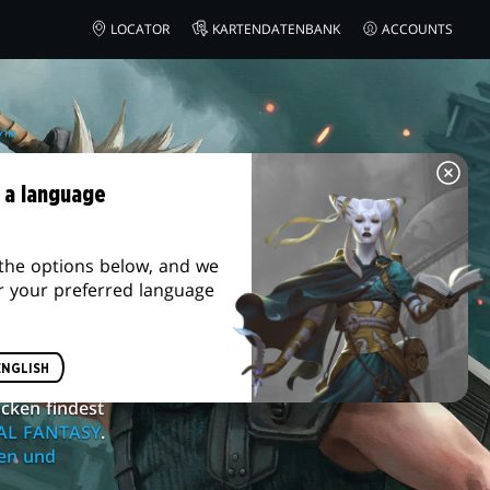
LOCATOR
KARTENDATENBANK
ACCOUNTS
Y™
® –
 a language
the options below, and we
r your preferred language
en, wenn
Magic:
ENGLISH
nformationen
cken findest
AL FANTASY
.
uen und