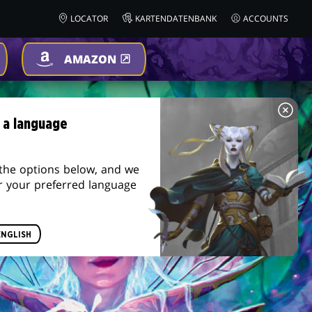
LOCATOR
KARTENDATENBANK
ACCOUNTS
AMAZON
 a language
the options below, and we
r your preferred language
ENGLISH