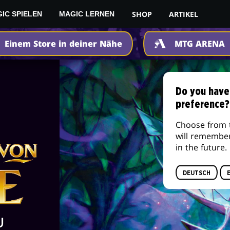
SHOP
ARTIKEL
IC SPIELEN
MAGIC LERNEN
Einem Store in deiner Nähe
MTG ARENA
Do you have
preference?
Choose from 
will remembe
in the future.
DEUTSCH
U