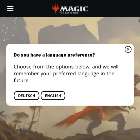
Skip
to
main
content
Do you have a language preference?
Choose from the options below, and we will
remember your preferred language in the
future.
DEUTSCH
ENGLISH