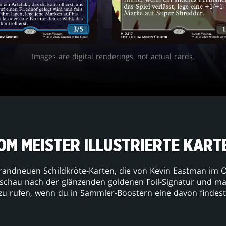
Images are digital renderings, not actual cards.
OM MEISTER ILLUSTRIERTE KART
 brandneuen Schildkröte-Karten, die von Kevin Eastman im 
usschau nach der glänzenden goldenen Foil-Signatur und m
zu rufen, wenn du in Sammler-Boostern eine davon findest