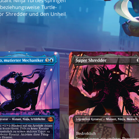
tant Ninja Turtles springen
 beziehungsweise Turtle-
vor Shredder und den Unheil