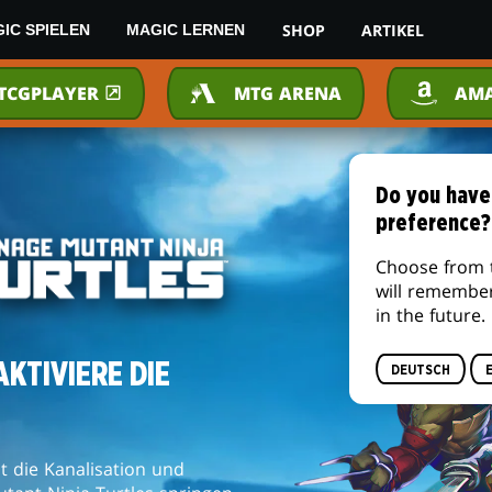
SHOP
ARTIKEL
IC SPIELEN
MAGIC LERNEN
TCGPLAYER
MTG ARENA
AM
Do you have
preference?
Choose from 
will remembe
in the future.
KTIVIERE DIE
DEUTSCH
t die Kanalisation und