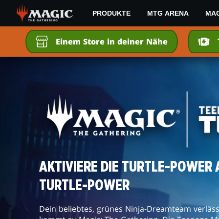
Skip
PRODUKTE
MTG ARENA
MAG
to
main
MAGIC:
content
Einem Store in deiner Nähe
THE
GATHERING
|
TEENAGE
MUTANT
NINJA
TURTLES
AKTIVIERE DIE TURTLE-POWER A
TURTLE-POWER
Dein beliebtes, grünes Ninja-Dreamteam verläss