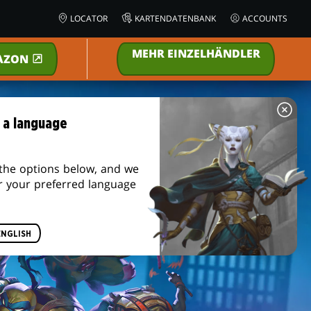
LOCATOR
KARTENDATENBANK
ACCOUNTS
MEHR EINZELHÄNDLER
AZON
JETZT VERFÜGBAR
 a language
the options below, and we
r your preferred language
ENGLISH