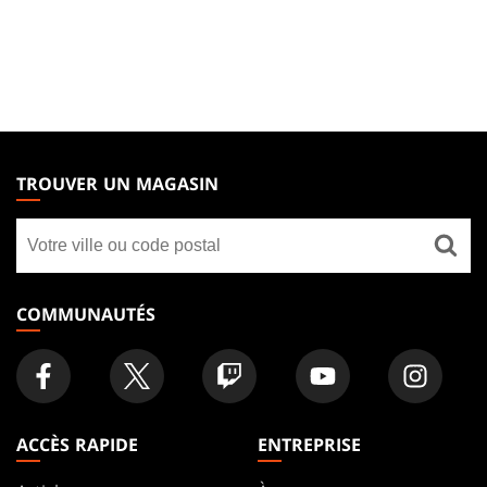
MAGIC:
THE
TROUVER UN MAGASIN
GATHERING
Trouver
FOOTER
un
magasin
COMMUNAUTÉS
ACCÈS RAPIDE
ENTREPRISE