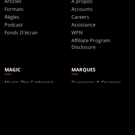
Articles
À propos
Formats
Accounts
Règles
Careers
Podcast
Assistance
Fonds D'écran
WPN
Affiliate Program
Disclosure
MAGIC
MARQUES
Magic: The Gathering
Dungeons & Dragons
MTG Arena
Duel Masters
Magic.gg
Magic: The Gathering
L’Outil Recherche De
Magasin Et D’Événement
Consulter The Gatherer
Secret Lair