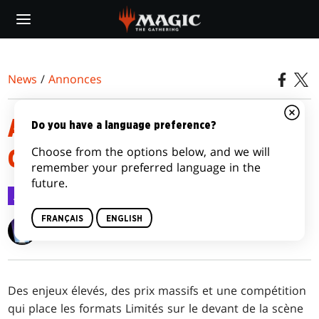
Skip
to
main
content
News
/
Annonces
ANNONCE DU MAGIC LIMITED
Do you have a language preference?
Choose from the options below, and we will
CHAMPIONSHIP 2027
remember your preferred language in the
future.
Annonces
27 oct. 2025
FRANÇAIS
ENGLISH
Wizards of the Coast
Des enjeux élevés, des prix massifs et une compétition
qui place les formats Limités sur le devant de la scène