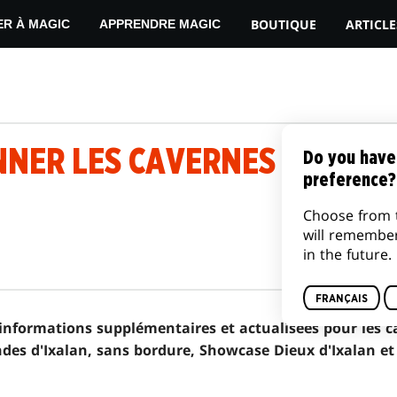
BOUTIQUE
ARTICLE
ER À MAGIC
APPRENDRE MAGIC
NER LES CAVERNES OUBLIÉE
Do you have
preference?
Choose from 
will remembe
in the future.
FRANÇAIS
s informations supplémentaires et actualisées pour les 
des d'Ixalan, sans bordure, Showcase Dieux d'Ixalan et