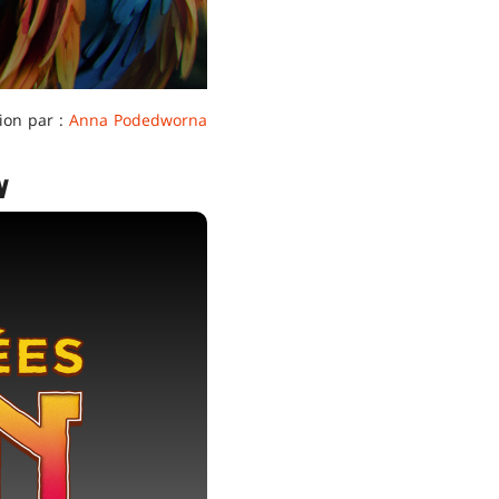
tion par :
Anna Podedworna
N