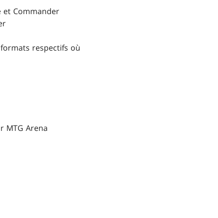
age et Commander
er
s formats respectifs où
sur MTG Arena