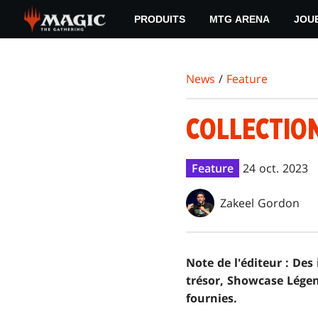
Skip
PRODUITS
MTG ARENA
JOU
to
main
content
News
/
Feature
COLLECTION
Feature
24 oct. 2023
Zakeel Gordon
Note de l'éditeur : De
trésor, Showcase Légen
fournies.