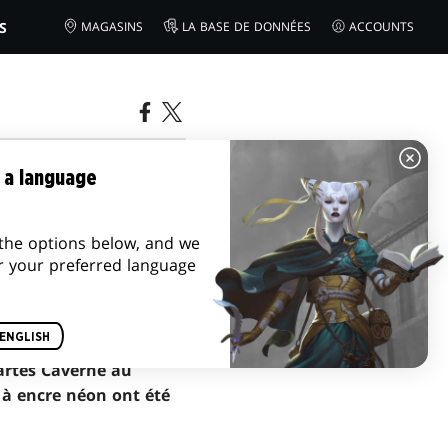
S
MAGASINS
LA BASE DE DONNÉES
ACCOUNTS
S D'IXALAN
 a language
the options below, and we
r your preferred language
ENGLISH
cartes Caverne au
 à encre néon ont été