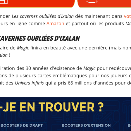
ander
Les cavernes oubliées d'Ixalan
dès maintenant dans
vo
eurs en ligne comme
Amazon
et partout où les produits
Ma
CAVERNES OUBLIÉES D'IXALAN
saire de
Magic
finira en beauté avec une dernière (mais non
alan
!
piration des 30 années d'existence de
Magic
pour redécouvri
ons de plusieurs cartes emblématiques pour nos joueurs 
uit des
Univers infinis
qui a pris 65 millions d'années pour de