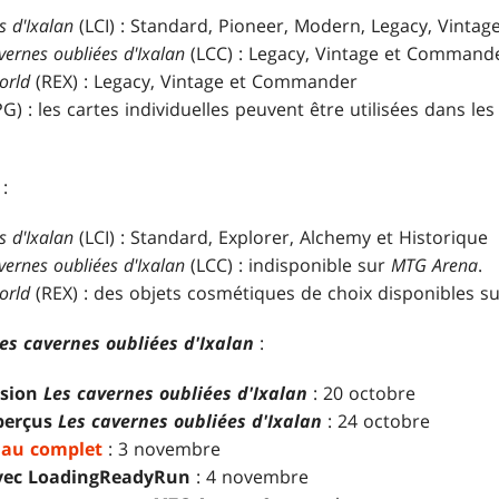
s d'Ixalan
(LCI) : Standard, Pioneer, Modern, Legacy, Vint
vernes oubliées d'Ixalan
(LCC) : Legacy, Vintage et Command
orld
(REX) : Legacy, Vintage et Commander
G) : les cartes individuelles peuvent être utilisées dans le
:
s d'Ixalan
(LCI) : Standard, Explorer, Alchemy et Historique
vernes oubliées d'Ixalan
(LCC) : indisponible sur
MTG Arena
.
orld
(REX) : des objets cosmétiques de choix disponibles 
es cavernes oubliées d'Ixalan
:
nsion
Les cavernes oubliées d'Ixalan
: 20 octobre
aperçus
Les cavernes oubliées d'Ixalan
: 24 octobre
s au complet
: 3 novembre
vec LoadingReadyRun
: 4 novembre