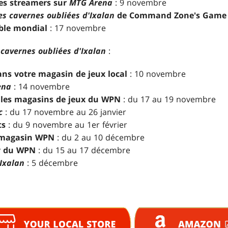
es streamers sur
MTG Arena
: 9 novembre
es cavernes oubliées d'Ixalan
de Command Zone's Game 
ble mondial
: 17 novembre
 cavernes oubliées d'Ixalan
:
ns votre magasin de jeux local
: 10 novembre
ena
: 14 novembre
les magasins de jeux du WPN
: du 17 au 19 novembre
c
: du 17 novembre au 26 janvier
ts
: du 9 novembre au 1er février
magasin WPN
: du 2 au 10 décembre
y du WPN
: du 15 au 17 décembre
Ixalan
: 5 décembre