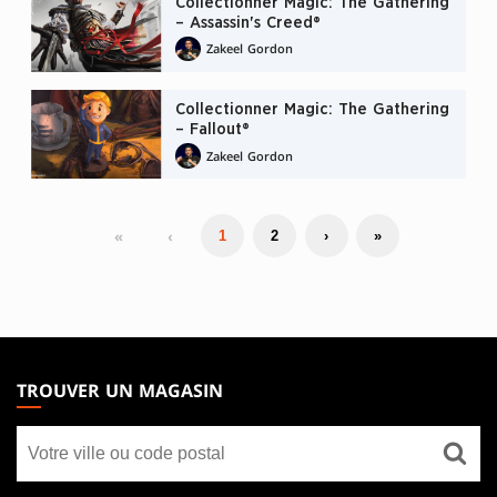
Collectionner Magic: The Gathering
– Assassin's Creed®
Zakeel Gordon
Collectionner Magic: The Gathering
– Fallout®
Zakeel Gordon
«
‹
1
2
›
»
MAGIC:
THE
TROUVER UN MAGASIN
GATHERING
Trouver
FOOTER
un
magasin