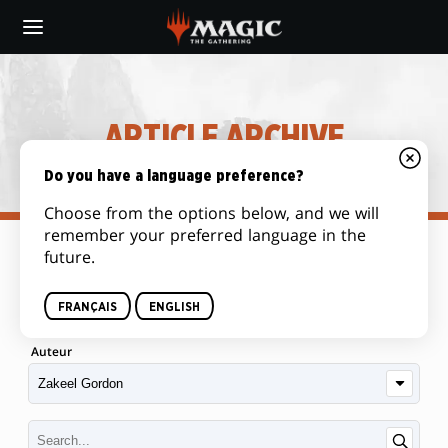
Skip
to
main
content
ARTICLE ARCHIVE
Do you have a language preference?
Choose from the options below, and we will
remember your preferred language in the
future.
Catégorie
FRANÇAIS
ENGLISH
Auteur