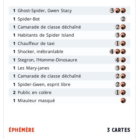
1
Ghost-Spider, Gwen Stacy
1
Spider-Bot
1
Camarade de classe déchaîné
1
Habitants de Spider Island
1
Chauffeur de taxi
1
Shocker, inébranlable
1
Stegron, l’Homme-Dinosaure
1
Les Mary-janes
1
Camarade de classe déchaîné
1
Spider-Gwen, esprit libre
2
Public en colère
1
Miauleur masqué
ÉPHÉMÈRE
3 CARTES