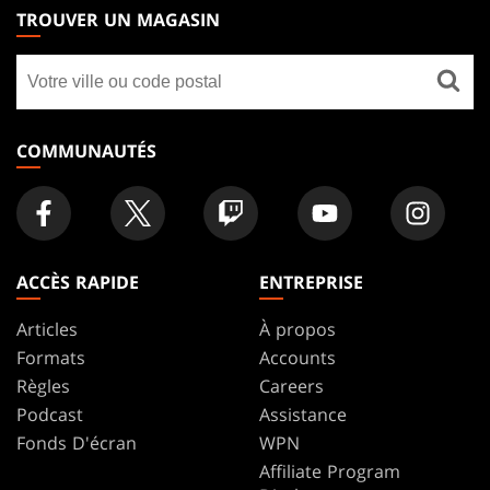
THE
TROUVER UN MAGASIN
GATHERING
Trouver
FOOTER
un
magasin
COMMUNAUTÉS
ACCÈS RAPIDE
ENTREPRISE
Articles
À propos
Formats
Accounts
Règles
Careers
Podcast
Assistance
Fonds D'écran
WPN
Affiliate Program