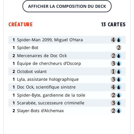
AFFICHER LA COMPOSITION DU DECK
CRÉATURE
13 CARTES
1
Spider-Man 2099, Miguel O’Hara
1
Spider-Bot
2
Mercenaires de Doc Ock
1
Équipe de chercheurs d’Oscorp
2
Octobot volant
1
Lyla, assistante holographique
1
Doc Ock, scientifique sinistre
1
Spider-Byte, gardienne de la toile
1
Scarabée, successeure criminelle
2
Slayer-Bots d’Alchemax