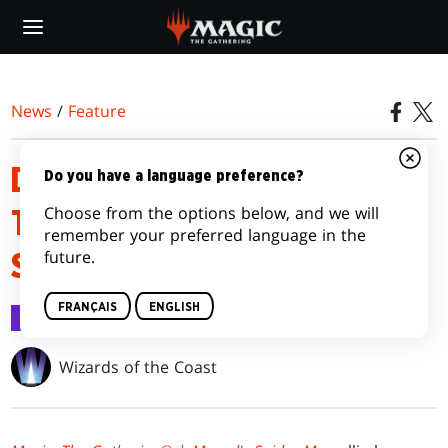
Skip
to
main
content
News
/
Feature
DECKS DE BIENVENUE MAGIC:
Do you have a language preference?
Choose from the options below, and we will
THE GATHERING | MARVEL'S
remember your preferred language in the
future.
SPIDER-MAN
FRANÇAIS
ENGLISH
Feature
24 juil. 2025
Wizards of the Coast