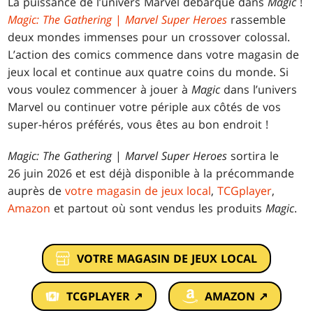
La puissance de l’univers Marvel débarque dans
Magic
!
Magic: The Gathering
|
Marvel Super Heroes
rassemble
deux mondes immenses pour un crossover colossal.
L’action des comics commence dans votre magasin de
jeux local et continue aux quatre coins du monde. Si
vous voulez commencer à jouer à
Magic
dans l’univers
Marvel ou continuer votre périple aux côtés de vos
super-héros préférés, vous êtes au bon endroit !
Magic: The Gathering
|
Marvel Super Heroes
sortira le
26 juin 2026 et est déjà disponible à la précommande
auprès de
votre magasin de jeux local
,
TCGplayer
,
Amazon
et partout où sont vendus les produits
Magic
.
VOTRE MAGASIN DE JEUX LOCAL
TCGPLAYER ↗
AMAZON ↗