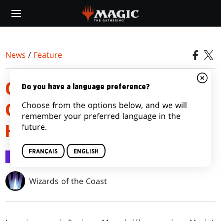
Skip
to
main
content
News
/
Feature
OÙ JOUER À MAGIC: THE
Do you have a language preference?
Choose from the options below, and we will
GATHERING | MARVEL SUPER
remember your preferred language in the
future.
HEROES
FRANÇAIS
ENGLISH
Feature
3 juin 2026
Wizards of the Coast