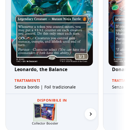
Leonardo, the Balance
Donatel
TRATTAMENTI
TRATTAM
Senza bordo | Foil tradizionale
Senza bor
DISPONIBILE IN
Serata di draft
Collector Booster