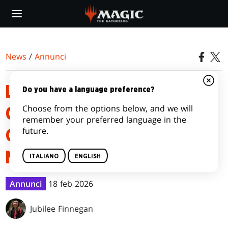
Skip
to
main
content
News
/
Annunci
LISTA DEL MAZZO
Do you have a language preference?
Choose from the options below, and we will
COMMANDER DI MAGIC: THE
remember your preferred language in the
future.
GATHERING® | TEENAGE
MUTANT NINJA TURTLES
ITALIANO
ENGLISH
Annunci
18 feb 2026
Jubilee Finnegan