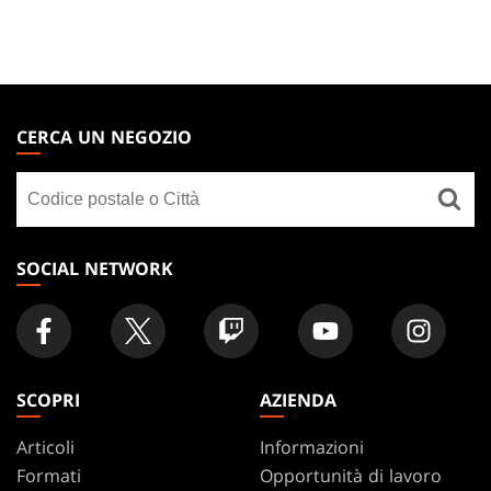
MAGIC:
THE
CERCA UN NEGOZIO
GATHERING
Cerca
FOOTER
un
negozio
SOCIAL NETWORK
SCOPRI
AZIENDA
Articoli
Informazioni
Formati
Opportunità di lavoro