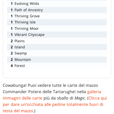
1
Evolving Wilds
1
Path of Ancestry
1
Thriving Grove
1
Thriving Isle
1
Thriving Moor
1
Vibrant Cityscape
2
Plains
2
Island
2
Swamp
2
Mountain
4
Forest
Cowabunga! Puoi vedere tutte le carte del mazzo
Commander Potere delle Tartarughe! nella
galleria
immagini delle carte
più da sballo di
Magic
. (
Clicca qui
per dare un’occhiata alle pedine totalmente fuori di
testa del mazzo
.)