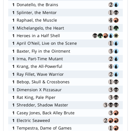
1
Donatello, the Brains
1
Splinter, the Mentor
1
Raphael, the Muscle
1
Michelangelo, the Heart
1
Heroes in a Half Shell
1
April O'Neil, Live on the Scene
1
Baxter, Fly in the Ointment
1
Irma, Part-Time Mutant
1
Krang, the All-Powerful
1
Ray Fillet, Wave Warrior
1
Bebop, Skull & Crossbones
1
Dimension X Pizzasaur
1
Rat King, Pale Piper
1
Shredder, Shadow Master
1
Casey Jones, Back Alley Brute
1
Electric Seaweed
1
Tempestra, Dame of Games