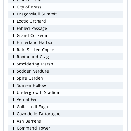
1
City of Brass
1
Dragonskull Summit
1
Exotic Orchard
1
Fabled Passage
1
Grand Coliseum
1
Hinterland Harbor
1
Rain-Slicked Copse
1
Rootbound Crag
1
Smoldering Marsh
1
Sodden Verdure
1
Spire Garden
1
Sunken Hollow
1
Undergrowth Stadium
1
Vernal Fen
1
Galleria di Fuga
1
Covo delle Tartarughe
1
Ash Barrens
1
Command Tower