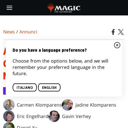
Skip
to
main
content
News
/
Annunci
ANNUNCIO RELATIVO ALLE
Do you have a language preference?
Choose from the options below, and we will
CARTE BANDITE E LIMITATE -
remember your preferred language in the
future.
MARTEDÌ 10 NOVEMBRE 2025
ITALIANO
ENGLISH
Annunci
10 nov 2025
Carmen Klomparens
Jadine Klomparens
Eric Engelhard
Gavin Verhey
Daniel Xu