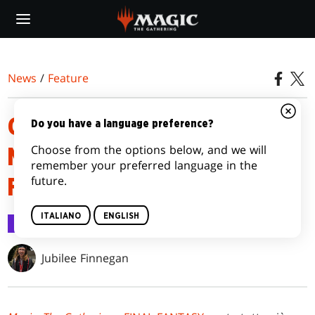
Skip
to
main
content
News
/
Feature
GUIDA AL PRERELEASE DI
Do you have a language preference?
Choose from the options below, and we will
MAGIC: THE GATHERING—
remember your preferred language in the
future.
FINAL FANTASY
ITALIANO
ENGLISH
Feature
30 mag 2025
Jubilee Finnegan