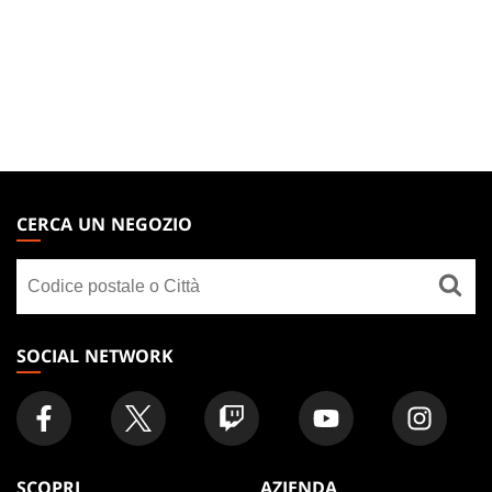
MAGIC:
THE
CERCA UN NEGOZIO
GATHERING
Cerca
FOOTER
un
negozio
SOCIAL NETWORK
SCOPRI
AZIENDA