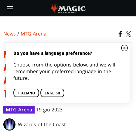
Skip
to
main
content
News
/
MTG Arena
NOTE DI RELEASE DI MTG
Do you have a language preference?
Choose from the options below, and we will
ARENA - IL SIGNORE DEGLI
remember your preferred language in the
future.
ANELLI: RACCONTI DELLA
TERRA DI MEZZO™
ITALIANO
ENGLISH
MTG Arena
19 giu 2023
Wizards of the Coast