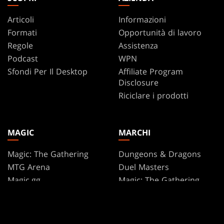
Articoli
Informazioni
Formati
Opportunità di lavoro
Regole
Assistenza
Podcast
WPN
Sfondi Per Il Desktop
Affiliate Program
Disclosure
Riciclare i prodotti
MAGIC
MARCHI
Magic: The Gathering
Dungeons & Dragons
MTG Arena
Duel Masters
Magic.gg
Magic: The Gathering
Localizzatore Di Negozi
Ed Eventi
Database di carte