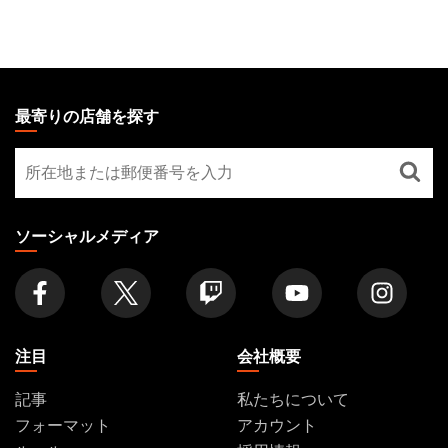
MAGIC:
THE
最寄りの店舗を探す
GATHERING
最
FOOTER
寄
り
の
ソーシャルメディア
店
舗
を
探
す
注目
会社概要
記事
私たちについて
フォーマット
アカウント