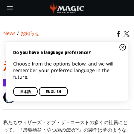
Skip
to
main
content
News
/
お知らせ
『指輪物語：中つ国の伝
Do you have a language preference?
Choose from the options below, and we will
承™』の世界観を作る
remember your preferred language in the
future.
お知らせ
2023/05/29
日本語
ENGLISH
Wizards of the Coast
私たちウィザーズ・オブ・ザ・コーストの多くの社員にと
って、
『指輪物語：中つ国の伝承™』
の製作は夢のような