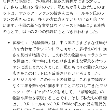
な偉大な作品は、その世界に複数の解釈ができるからこ
そ、さらに魅力を増すのです。私たちが作り上げたこのセ
ットは、
マジック
・ファンの皆さんにもトールキン氏のフ
ァンの皆さんにも、多くの方に喜んでいただけると信じて
います。今回の新たな変更はウィザーズとMEEによる連携
のもとで、以下の２つの指針にもとづき行われました。
多様性：
「指輪物語」
は、中つ国のさまざまな住民が
力を合わせてサウロンに立ち向かい、多様性の中に強
さを見出す物語です。この作品の物語やキャラクター
や舞台は、何十年にもわたりさまざまな背景を持つフ
ァンに楽しまれてきました。私たちはその受け入れの
広さをこのセットにも反映させたいと考えました。
オリジナル性：このセットの目標は、これまで幾度と
なく世界を鮮やかに描き出すことに尽力してきた
マジ
ック： ザ・ギャザリング
を通して、
「指輪物語」
の
物語や舞台を表現することです。そして私たちの目標
は、 J.R.R.トールキン/J.R.R. Tolkien氏の作品を現代的
な切り口で見つめ、拡大を続けるファン・コミュニテ