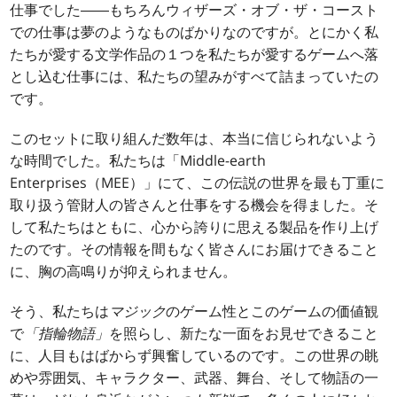
仕事でした――もちろんウィザーズ・オブ・ザ・コースト
での仕事は夢のようなものばかりなのですが。とにかく私
たちが愛する文学作品の１つを私たちが愛するゲームへ落
とし込む仕事には、私たちの望みがすべて詰まっていたの
です。
このセットに取り組んだ数年は、本当に信じられないよう
な時間でした。私たちは「Middle-earth
Enterprises（MEE）」にて、この伝説の世界を最も丁重に
取り扱う管財人の皆さんと仕事をする機会を得ました。そ
して私たちはともに、心から誇りに思える製品を作り上げ
たのです。その情報を間もなく皆さんにお届けできること
に、胸の高鳴りが抑えられません。
そう、私たちは
マジック
のゲーム性とこのゲームの価値観
で
「指輪物語」
を照らし、新たな一面をお見せできること
に、人目もはばからず興奮しているのです。この世界の眺
めや雰囲気、キャラクター、武器、舞台、そして物語の一