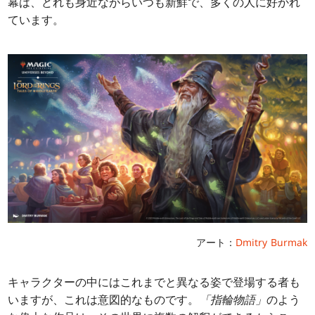
幕は、どれも身近ながらいつも新鮮で、多くの人に好かれ
ています。
アート：
Dmitry Burmak
キャラクターの中にはこれまでと異なる姿で登場する者も
いますが、これは意図的なものです。
「指輪物語」
のよう