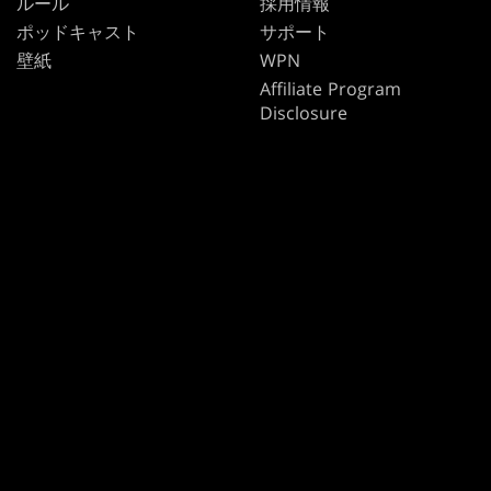
ルール
採用情報
ポッドキャスト
サポート
壁紙
WPN
Affiliate Program
Disclosure
MAGIC
ブランド
マジック：ザ・ギャザリン
ダンジョンズ＆ドラゴンズ
グ
デュエル・マスターズ
MTGアリーナ
マジック：ザ・ギャザリン
Magic.gg
グ
「店舗・イベント検索」
「店舗・イベント検索」
カードデータベース
Secret Lair
SpellTable