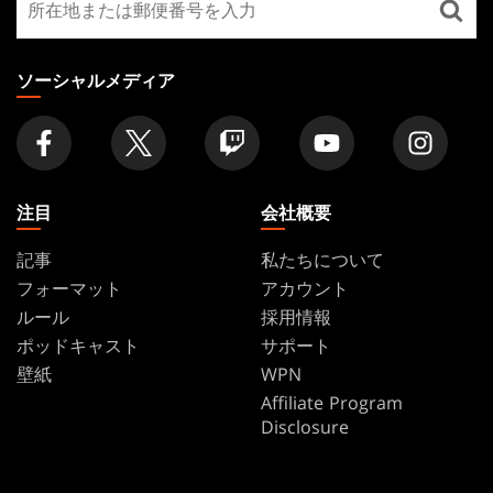
FOOTER
寄
り
の
ソーシャルメディア
店
舗
を
探
す
注目
会社概要
記事
私たちについて
フォーマット
アカウント
ルール
採用情報
ポッドキャスト
サポート
壁紙
WPN
Affiliate Program
Disclosure