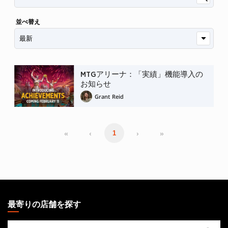
並べ替え
MTGアリーナ：「実績」機能導入の
お知らせ
Grant Reid
«
‹
›
»
1
MAGIC:
THE
最寄りの店舗を探す
GATHERING
最