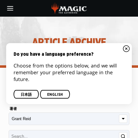
Skip
to
main
content
ARTICLE ARCHIVE
Do you have a language preference?
Choose from the options below, and we will
remember your preferred language in the
future.
カテゴリー
日本語
ENGLISH
著者