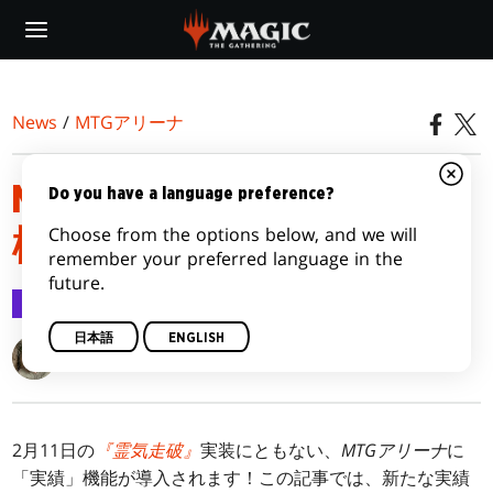
Skip
to
main
content
News
/
MTGアリーナ
MTGアリーナ：「実績」
Do you have a language preference?
Choose from the options below, and we will
機能導入のお知らせ
remember your preferred language in the
future.
MTGアリーナ
2025/02/03
日本語
ENGLISH
Grant Reid
2月11日の
『霊気走破』
実装にともない、
MTGアリーナ
に
「実績」機能が導入されます！この記事では、新たな実績