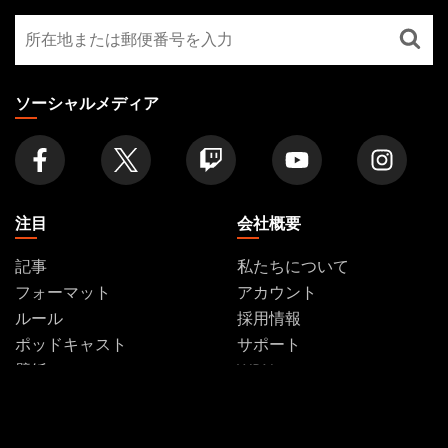
GATHERING
最
FOOTER
寄
り
の
ソーシャルメディア
店
舗
を
探
す
注目
会社概要
記事
私たちについて
フォーマット
アカウント
ルール
採用情報
ポッドキャスト
サポート
壁紙
WPN
Affiliate Program
Disclosure