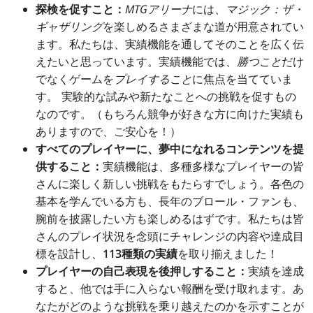
探検を促すこと：
MTGアリーナ
には、
マジック：ザ・
ギャザリング
を楽しめるさまざまな道が用意されてい
ます。私たちは、実績機能を通してそのことを広く伝
えたいと思っています。実績機能では、
勝つこと
だけ
でなくゲームを
プレイすること
に焦点を当てていま
す。 実験的な試みや新たなことへの挑戦を促すもの
なのです。（もちろん競争が好きな方に向けた実績も
ありますので、ご安心を！）
すべてのプレイヤーに、夢中になれるコンテンツを提
供すること：
実績機能は、多種多様なプレイヤーの皆
さんに楽しく新しい挑戦をもたらすでしょう。各色の
基本を学んでいる方も、長年のブロール・ファンも、
腕前を披露したい方も楽しめるはずです。私たちは皆
さんのプレイ状況を念頭にチャレンジの内容や達成目
標を設計し、
113種類の実績
を取り揃えました！
プレイヤーの自己表現を後押しすること：
実績を達成
すると、他では手に入らない報酬を受け取れます。あ
なたがどのような挑戦を乗り越えたのかを示すことが