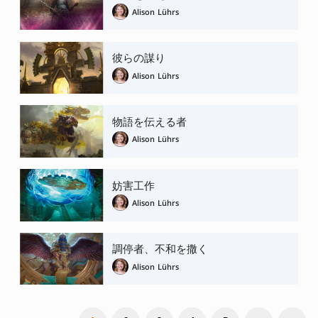
Alison Lührs
彼らの謀り
Alison Lührs
物語を伝える者
Alison Lührs
妨害工作
Alison Lührs
調停者、不和を撒く
Alison Lührs