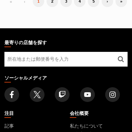
«
‹
1
2
3
4
5
›
»
MAGIC:
THE
最寄りの店舗を探す
GATHERING
最
FOOTER
寄
り
の
ソーシャルメディア
店
舗
を
探
す
注目
会社概要
記事
私たちについて