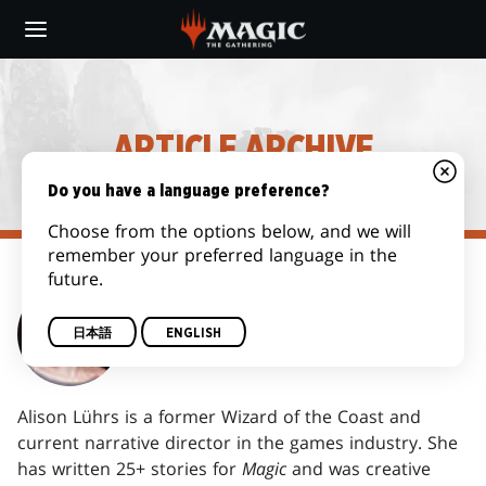
Skip
to
main
content
ARTICLE ARCHIVE
Do you have a language preference?
Choose from the options below, and we will
remember your preferred language in the
future.
ALISON LÜHRS
日本語
ENGLISH
Alison Lührs is a former Wizard of the Coast and
current narrative director in the games industry. She
has written 25+ stories for
Magic
and was creative