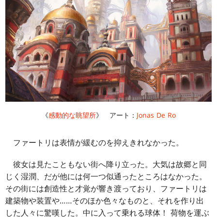
《
感動的な眺望所
》 アート：
Jonas De Ro
ファートリは表情が緩むのを抑えきれなかった。
彼女は見たこともない街へ降り立った。大気は故郷と同
じく湿潤、だが他には何一つ似通ったところはなかった。
その街には創造性と才覚が響き渡っており、ファートリは
建築物や装置や……そのほか色々なものと、それを作り出
した人々に驚嘆した。中に入って乗れる球体！ 荷物を運ぶ