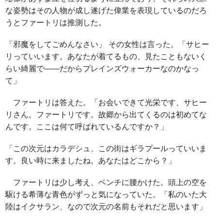
な姿勢はその人物が成し遂げた偉業を表現しているのだろ
うとファートリは推測した。
「邪魔をしてごめんなさい」 その女性は言った。「サヒー
リっていいます。あなたが着てるもの、見たこともないく
らい綺麗で――だからプレインズウォーカーなのかなっ
て」
ファートリは答えた。「お会いできて光栄です、サヒー
リさん。ファートリです。故郷から出てくるのは初めてな
んです。ここは何て呼ばれているんですか？」
「この次元はカラデシュ、この街はギラプールっていいま
す。良い時に来ましたね。あなたはどこから？」
ファートリは少し考え、ベンチに腰かけた。頭上の空を
駆ける希薄な青色がずっと気になっていた。「私のいた大
陸はイクサラン、なので次元の名前もそれだと思います」