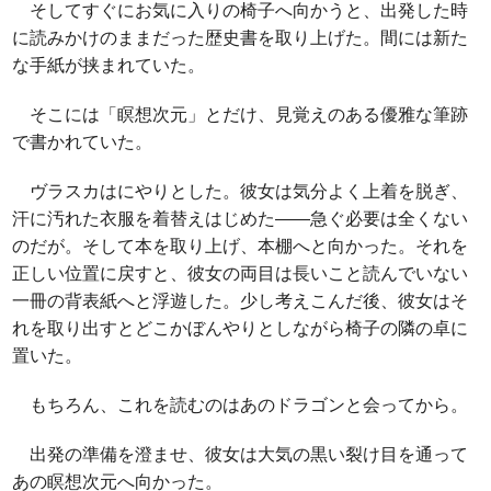
そしてすぐにお気に入りの椅子へ向かうと、出発した時
に読みかけのままだった歴史書を取り上げた。間には新た
な手紙が挟まれていた。
そこには「瞑想次元」とだけ、見覚えのある優雅な筆跡
で書かれていた。
ヴラスカはにやりとした。彼女は気分よく上着を脱ぎ、
汗に汚れた衣服を着替えはじめた――急ぐ必要は全くない
のだが。そして本を取り上げ、本棚へと向かった。それを
正しい位置に戻すと、彼女の両目は長いこと読んでいない
一冊の背表紙へと浮遊した。少し考えこんだ後、彼女はそ
れを取り出すとどこかぼんやりとしながら椅子の隣の卓に
置いた。
もちろん、これを読むのはあのドラゴンと会ってから。
出発の準備を澄ませ、彼女は大気の黒い裂け目を通って
あの瞑想次元へ向かった。