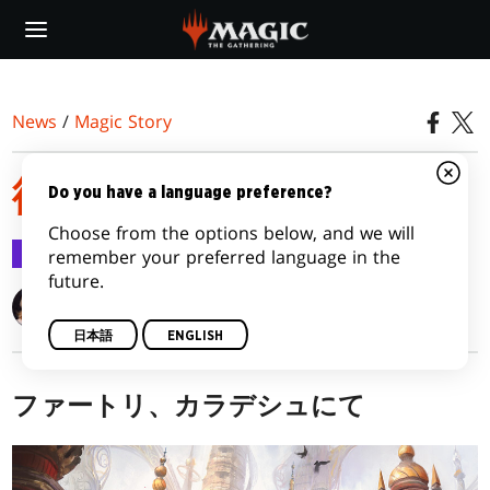
Skip
to
main
content
News
/
Magic Story
彼らの謀り
Do you have a language preference?
Choose from the options below, and we will
Magic Story
2018/02/15
remember your preferred language in the
future.
Alison Lührs
日本語
ENGLISH
ファートリ、カラデシュにて