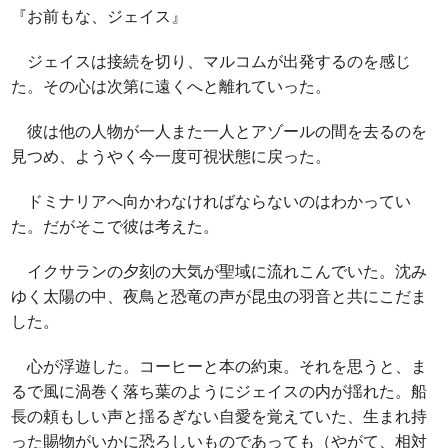
『お前もな、ジェイス』
ジェイスは接続を切り、マルコムが出発するのを感じ
た。その心は次第に遠くへと離れていった。
彼は他の人物が一人また一人とアゾールの間を去るのを
見つめ、ようやく今一度可視状態に戻った。
ドミナリアへ向かわなければならないのはわかってい
た。だがそこで彼は考えた。
イクサランの夕刻の大気が聖域に流れこんでいた。沈み
ゆく太陽の中、夜鳥と恐竜の声が昆虫の羽音と共にこだま
した。
心が浮遊した。コーヒーと本の約束。それを思うと、ま
るで風に渦巻く落ち葉のようにジェイスの内が揺れた。船
長の頼もしい声と揺るぎない自愛を覚えていた、生まれ持
った賜物がいかに恐ろしいものであっても（やがて、相対