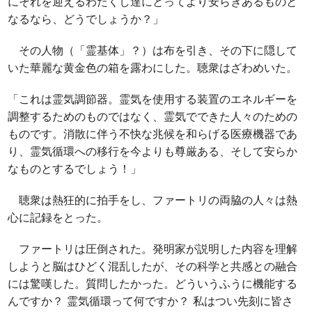
にそれを迎えるわたくし達にとってより安らぎあるものと
なるなら、どうでしょうか？」
その人物（「霊基体」？）は布を引き、その下に隠して
いた華麗な黄金色の箱を露わにした。聴衆はざわめいた。
「これは霊気調節器。霊気を使用する装置のエネルギーを
調整するためのものではなく、霊気でできた人々のための
ものです。消散に伴う不快な兆候を和らげる医療機器であ
り、霊気循環への移行を今よりも尊厳ある、そして安らか
なものとするでしょう！」
聴衆は熱狂的に拍手をし、ファートリの両脇の人々は熱
心に記録をとった。
ファートリは圧倒された。発明家が説明した内容を理解
しようと脳はひどく混乱したが、その科学と共感との融合
には驚嘆した。質問したかった。どういうふうに機能する
んですか？ 霊気循環って何ですか？ 私はつい先刻に皆さ