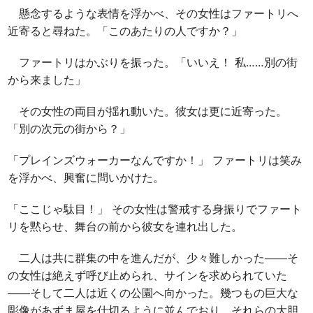
懸念するような表情を浮かべ、その女性はファートリへ
近寄ると尋ねた。「このあたりの人ですか？」
ファートリはかぶりを振った。「いいえ！ 私……別の街
から来ました」
その女性の両目が揺れ動いた。彼女は更に近寄った。
「別の次元の街から？」
「プレインズウォーカーなんですか！」 ファートリは笑み
を浮かべ、興奮に問いかけた。
「ここじゃ駄目！」 その女性は警戒する身振りでファート
リを黙らせ、舞台の前から彼女を連れ出した。
二人は共に群集の中を進んだが、少々難しかった――そ
の女性は絶えず呼び止められ、サインを求められていた
――そして二人は近くの公園へ向かった。幾つもの巨大な
彫像があずま屋を仕切るように並んでおり、それらの大胆