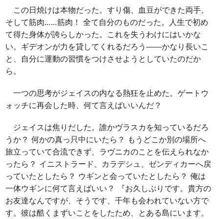
この日焼けは本物だった。すり傷、血豆ができた両手、
そして筋肉……筋肉！ 全て自分のものだった。人生で初め
て得た身体が誇らしかった。これを失うわけにはいかな
い。ギデオンが力を貸してくれるだろう――かなり長いこ
と、自分に運動の習慣をつけさせようとしていたのだか
ら。
一つの思考がジェイスの内なる熱狂を止めた。ゲートウ
ォッチに再会した時、何て言えばいいんだ？
ジェイスは焦りだした。誰かヴラスカを知っているだろ
うか？ 何かの真っ只中にいたら？ もうどこか別の場所へ
旅立っていて合流できず、ラヴニカのことを伝えられなか
ったら？ イニストラード、カラデシュ、ゼンディカーへ戻
っていたとしたら？ ウギンと会っていたとしたら？ 俺は
一体ウギンに何て言えばいい？ 『お久しぶりです。貴方の
お友達なんですが、そうです、千年も会われていない方で
す。彼は酷くまずいことをしたため、とある島にいます。