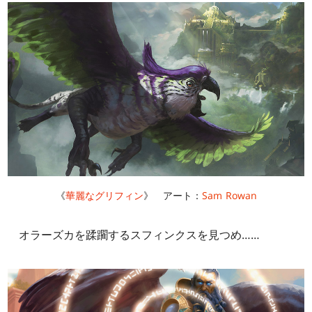
《
華麗なグリフィン
》 アート：
Sam Rowan
オラーズカを蹂躙するスフィンクスを見つめ……