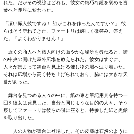
れた。だがその視線はどれも、彼女の精巧な鎧を褒める言
葉へと即座に変わった。
「凄い職人技ですね！ 誰がこれを作ったんですか？」 彼
らはそう尋ねてきた。ファートリは嬉しく微笑み、答え
た。「よくわかりません！」
近くの商人へと旅人向けの賑やかな場所を尋ねると、街
の中央の開けた屋外広場を教えられた。彼女はすぐに、
人々が集まって舞台を見上げる催し物の場へ辿り着いた。
それは広場から高く持ち上げられており、脇には大きな天
幕があった。
舞台を見つめる人々の中に、紙の束と筆記用具を持つ一
団を彼女は発見した。自分と同じような目的の人々、そう
察してファートリは彼らの隣に座ると、持参した紙と黒鉛
を取り出した。
一人の人物が舞台に登場した。その皮膚は石炭のように