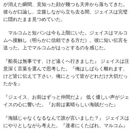
が消えた瞬間、見知った顔が幾つも天井から落ちてきた。
彼らが口論し、立腹しながら立ち去る間、ジェイスは完璧
に隠れたまま見つめていた。
マルコムと短パンは今も上階にいた。ジェイスはマルコ
ムへ接触し（明らかに信頼できる方だ）、彼に短い伝言を
送った。上でマルコムがはっとするのを感じた。
『船長は無事です、けど遠くへ行きました』 ジェイスは注
意深く言葉を選んで思考した。『俺はしばらく離れます、
けど皆に伝えて下さい、俺にとって皆がどれだけ大切だっ
たかを』
『ジェイス、お前はずっと仲間だよ』 低く優しい声がジェ
イスの心に響いた。『お前は素晴らしい海賊だった』
『海賊じゃなくなるなんて誰が言いました？』 ジェイスは
にやりとしながら考えた。『達者にくたばれ、マルコム』