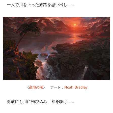
一人で川を上った旅路を思い出し……
《
高地の湖
》 アート：
Noah Bradley
勇敢にも川に飛び込み、都を駆け……