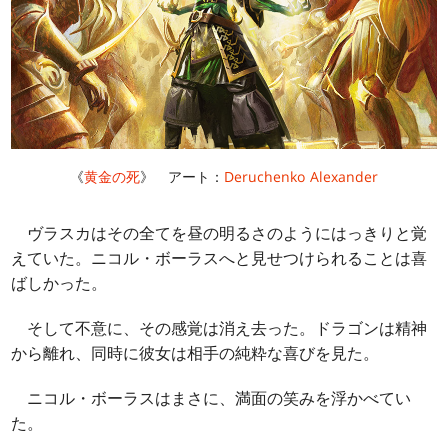
《
黄金の死
》 アート：
Deruchenko Alexander
ヴラスカはその全てを昼の明るさのようにはっきりと覚
えていた。ニコル・ボーラスへと見せつけられることは喜
ばしかった。
そして不意に、その感覚は消え去った。ドラゴンは精神
から離れ、同時に彼女は相手の純粋な喜びを見た。
ニコル・ボーラスはまさに、満面の笑みを浮かべてい
た。