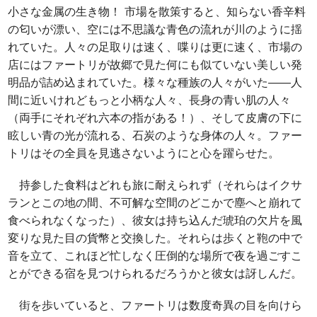
小さな金属の生き物！ 市場を散策すると、知らない香辛料
の匂いが漂い、空には不思議な青色の流れが川のように揺
れていた。人々の足取りは速く、喋りは更に速く、市場の
店にはファートリが故郷で見た何にも似ていない美しい発
明品が詰め込まれていた。様々な種族の人々がいた――人
間に近いけれどもっと小柄な人々、長身の青い肌の人々
（両手にそれぞれ六本の指がある！）、そして皮膚の下に
眩しい青の光が流れる、石炭のような身体の人々。ファー
トリはその全員を見逃さないようにと心を躍らせた。
持参した食料はどれも旅に耐えられず（それらはイクサ
ランとこの地の間、不可解な空間のどこかで塵へと崩れて
食べられなくなった）、彼女は持ち込んだ琥珀の欠片を風
変りな見た目の貨幣と交換した。それらは歩くと鞄の中で
音を立て、これほど忙しなく圧倒的な場所で夜を過ごすこ
とができる宿を見つけられるだろうかと彼女は訝しんだ。
街を歩いていると、ファートリは数度奇異の目を向けら