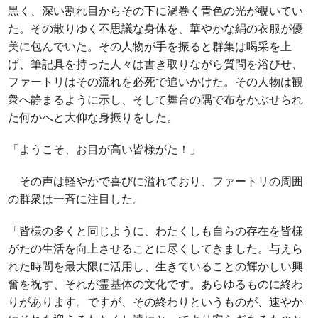
黒く、深い割れ目からその下に渦巻く青色の光が覗いてい
た。その散りゆく不思議な身体を、華やかな絹の衣服が優
美に包んでいた。その人物が手を振ると群集は喝采を上
げ、筆記具を持った人々は書き取りながら質問を浴びせ、
ファートリはその流れを必死で追いかけた。その人物は観
衆へ静まるように示し、そして舞台の隅で布をかぶせられ
た何かへと大仰な身振りをした。
「ようこそ、お目が高い皆様がた！」
その声は軽やかで喜びに溢れており、ファートリの周囲
の群衆は一斉に注目した。
「皆様の多くと同じように、わたくしも自らの存在を皆様
がたの生活を向上させることに尽くしてきました。与えら
れた時間を最大限に活用し、生きていることの輝かしい興
奮を祝す、それが霊基体の文化です。あらゆるものに終わ
りがあります。ですが、その終わりというものが、速やか