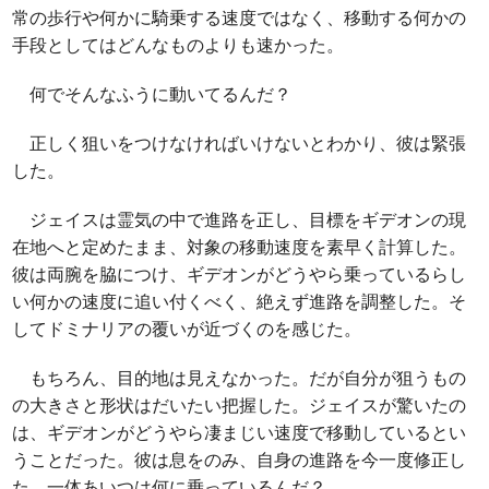
常の歩行や何かに騎乗する速度ではなく、移動する何かの
手段としてはどんなものよりも速かった。
何でそんなふうに動いてるんだ？
正しく狙いをつけなければいけないとわかり、彼は緊張
した。
ジェイスは霊気の中で進路を正し、目標をギデオンの現
在地へと定めたまま、対象の移動速度を素早く計算した。
彼は両腕を脇につけ、ギデオンがどうやら乗っているらし
い何かの速度に追い付くべく、絶えず進路を調整した。そ
してドミナリアの覆いが近づくのを感じた。
もちろん、目的地は見えなかった。だが自分が狙うもの
の大きさと形状はだいたい把握した。ジェイスが驚いたの
は、ギデオンがどうやら凄まじい速度で移動しているとい
うことだった。彼は息をのみ、自身の進路を今一度修正し
た。一体あいつは何に乗っているんだ？