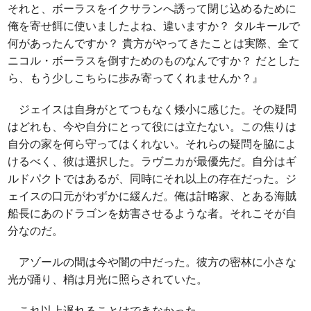
それと、ボーラスをイクサランへ誘って閉じ込めるために
俺を寄せ餌に使いましたよね、違いますか？ タルキールで
何があったんですか？ 貴方がやってきたことは実際、全て
ニコル・ボーラスを倒すためのものなんですか？ だとした
ら、もう少しこちらに歩み寄ってくれませんか？』
ジェイスは自身がとてつもなく矮小に感じた。その疑問
はどれも、今や自分にとって役には立たない。この焦りは
自分の家を何ら守ってはくれない。それらの疑問を脇によ
けるべく、彼は選択した。ラヴニカが最優先だ。自分はギ
ルドパクトではあるが、同時にそれ以上の存在だった。ジ
ェイスの口元がわずかに緩んだ。俺は計略家、とある海賊
船長にあのドラゴンを妨害させるような者。それこそが自
分なのだ。
アゾールの間は今や闇の中だった。彼方の密林に小さな
光が踊り、梢は月光に照らされていた。
これ以上遅れることはできなかった。