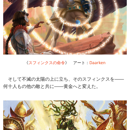
《
スフィンクスの命令
》 アート：
Daarken
そして不滅の太陽の上に立ち、そのスフィンクスを――
何十人もの他の敵と共に――黄金へと変えた。