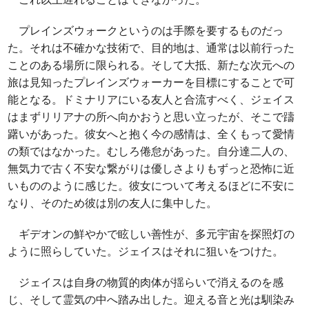
プレインズウォークというのは手際を要するものだっ
た。それは不確かな技術で、目的地は、通常は以前行った
ことのある場所に限られる。そして大抵、新たな次元への
旅は見知ったプレインズウォーカーを目標にすることで可
能となる。ドミナリアにいる友人と合流すべく、ジェイス
はまずリリアナの所へ向かおうと思い立ったが、そこで躊
躇いがあった。彼女へと抱く今の感情は、全くもって愛情
の類ではなかった。むしろ倦怠があった。自分達二人の、
無気力で古く不安な繋がりは優しさよりもずっと恐怖に近
いもののように感じた。彼女について考えるほどに不安に
なり、そのため彼は別の友人に集中した。
ギデオンの鮮やかで眩しい善性が、多元宇宙を探照灯の
ように照らしていた。ジェイスはそれに狙いをつけた。
ジェイスは自身の物質的肉体が揺らいで消えるのを感
じ、そして霊気の中へ踏み出した。迎える音と光は馴染み