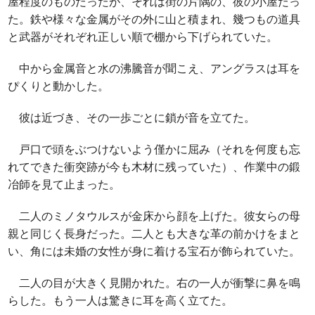
屋程度のものだったが、それは街の片隅の、彼の小屋だっ
た。鉄や様々な金属がその外に山と積まれ、幾つもの道具
と武器がそれぞれ正しい順で棚から下げられていた。
中から金属音と水の沸騰音が聞こえ、アングラスは耳を
ぴくりと動かした。
彼は近づき、その一歩ごとに鎖が音を立てた。
戸口で頭をぶつけないよう僅かに屈み（それを何度も忘
れてできた衝突跡が今も木材に残っていた）、作業中の鍛
冶師を見て止まった。
二人のミノタウルスが金床から顔を上げた。彼女らの母
親と同じく長身だった。二人とも大きな革の前かけをまと
い、角には未婚の女性が身に着ける宝石が飾られていた。
二人の目が大きく見開かれた。右の一人が衝撃に鼻を鳴
らした。もう一人は驚きに耳を高く立てた。