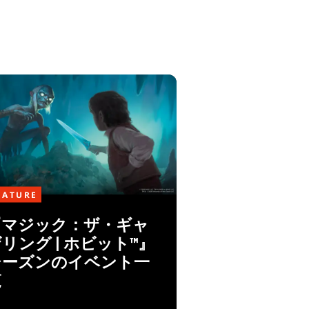
EATURE
『マジック：ザ・ギャ
リング | ホビット™』
シーズンのイベント一
覧