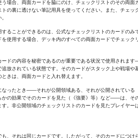
使う場合、両面カードを脇にのけ、チェックリストのその両面
ストの裏に透けない筆記用具を使ってください。また、チェッ
い。
用することができるのは、公式なチェックリストのカードのみ
ドを使用する場合、デッキ内のすべての両面カードでチェック
カードの内容を秘密であるのが重要である状況で使用されます
で追放されている状態です。そのカードがスタック上や戦場や
のときは、両面カードと入れ替えます。
になったとき――それが公開領域ある、それが公開されている
らかの効果でそのカードを見た（
《強要》
等）など――は、そ
ます。非公開領域のチェックリストのカードを見たプレイヤー
。
でも、それは同じカードです。したがって、そのカードにつけ