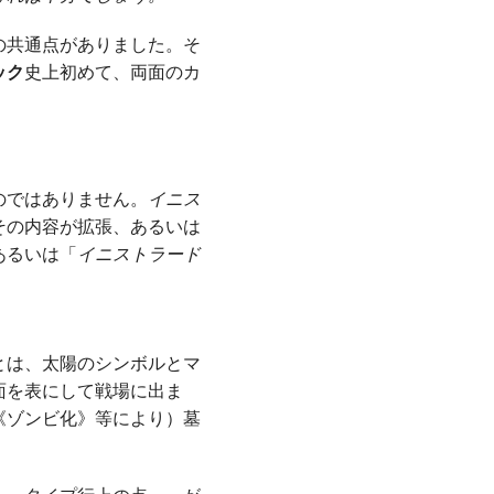
の共通点がありました。そ
ック
史上初めて、両面のカ
のではありません。
イニス
その内容が拡張、あるいは
あるいは「
イニストラード
とは、太陽のシンボルとマ
面を表にして戦場に出ま
《ゾンビ化》
等により）墓