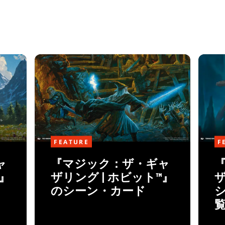
FEATURE
F
ャ
『マジック：ザ・ギャ
™』
ザリング | ホビット™』
ザ
のシーン・カード