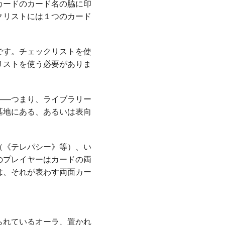
カードのカード名の脇に印
クリストには１つのカード
です。チェックリストを使
リストを使う必要がありま
――つまり、ライブラリー
墓地にある、あるいは表向
（
《テレパシー》
等）、い
のプレイヤーはカードの両
は、それが表わす両面カー
られているオーラ、置かれ