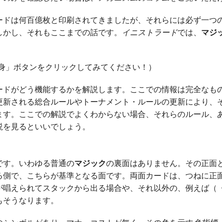
ードは何百億枚と印刷されてきましたが、それらには必ず一つ
しかし、それもここまでの話です。
イニストラード
では、
マジ
変身」ボタンをクリックしてみてください！）
ードがどう機能するかを解説します。ここでの情報は完全なも
更新される総合ルールやトーナメント・ルールの更新により、
ます。ここでの解説でよくわからない場合、それらのルール、
説を見るといいでしょう。
です。いわゆる普通の
マジック
の裏面はありません。その正面
る側で、こちらが基準となる面です。両面カードは、つねに正
が唱えられてスタックから出る場合や、それ以外の、例えば（
もそうなります。