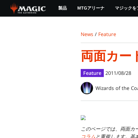
Skip
製品
MTGアリーナ
マジックを
to
main
content
News
/
Feature
両面カー
Feature
2011/08/28
Wizards of the Co
このページでは、両面カ
コラム
と重複します。基