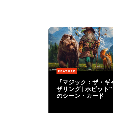
FEATURE
『マジック：ザ・ギ
ザリング | ホビット
のシーン・カード