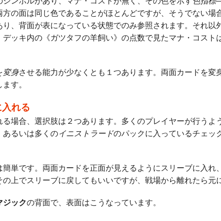
のシンボルがあり、マナ・コストが無く、その色を示す
色指標
両方の面は同じ色であることがほとんどですが、そうでない場
あり、背面が表になっている状態でのみ参照されます。それ以
、デッキ内の《ガツタフの羊飼い》の点数で見たマナ・コスト
を
変身
させる能力が少なくとも１つあります。両面カードを変
します。
に入れる
れる場合、選択肢は２つあります。多くのプレイヤーが行うよ
、あるいは多くの
イニストラード
のパックに入っているチェッ
は簡単です。両面カードを正面が見えるようにスリーブに入れ
その上でスリーブに戻してもいいですが、戦場から離れたら元
マジック
の背面で、表面はこうなっています。