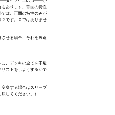
――タイプ行上の点――が
合もあります。背面の特性
外では、正面の特性のみが
は２です。０ではありませ
身させる場合、それを裏返
うに、デッキの全てを不透
クリストをしようするかで
、変身する場合はスリーブ
に戻してください。）