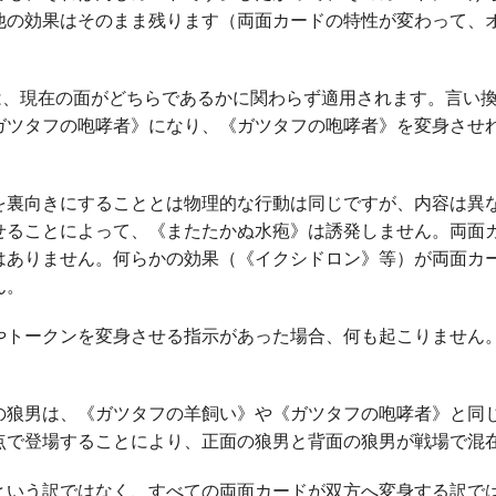
他の効果はそのまま残ります（両面カードの特性が変わって、
記は、現在の面がどちらであるかに関わらず適用されます。言い
ガツタフの咆哮者》になり、《ガツタフの咆哮者》を変身させ
を裏向きにすることとは物理的な行動は同じですが、内容は異
せることによって、
《またたかぬ水疱》
は誘発しません。両面
はありません。何らかの効果（
《イクシドロン》
等）が両面カ
ん。
やトークンを変身させる指示があった場合、何も起こりません
の狼男は、《ガツタフの羊飼い》や《ガツタフの咆哮者》と同
点で登場することにより、正面の狼男と背面の狼男が戦場で混
という訳ではなく、すべての両面カードが双方へ変身する訳で