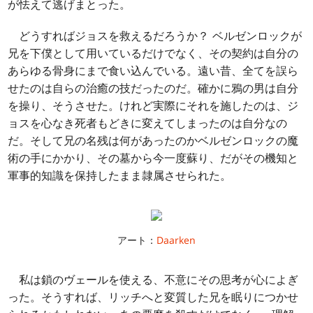
が怯えて逃げまとった。
どうすればジョスを救えるだろうか？ ベルゼンロックが
兄を下僕として用いているだけでなく、その契約は自分の
あらゆる骨身にまで食い込んでいる。遠い昔、全てを誤ら
せたのは自らの治癒の技だったのだ。確かに鴉の男は自分
を操り、そうさせた。けれど実際にそれを施したのは、ジ
ョスを心なき死者もどきに変えてしまったのは自分なの
だ。そして兄の名残は何があったのかベルゼンロックの魔
術の手にかかり、その墓から今一度蘇り、だがその機知と
軍事的知識を保持したまま隷属させられた。
アート：
Daarken
私は鎖のヴェールを使える、不意にその思考が心によぎ
った。そうすれば、リッチへと変質した兄を眠りにつかせ