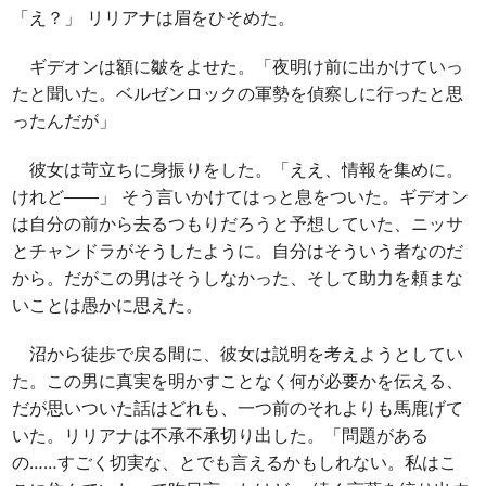
「え？」 リリアナは眉をひそめた。
ギデオンは額に皺をよせた。「夜明け前に出かけていっ
たと聞いた。ベルゼンロックの軍勢を偵察しに行ったと思
ったんだが」
彼女は苛立ちに身振りをした。「ええ、情報を集めに。
けれど――」 そう言いかけてはっと息をついた。ギデオン
は自分の前から去るつもりだろうと予想していた、ニッサ
とチャンドラがそうしたように。自分はそういう者なのだ
から。だがこの男はそうしなかった、そして助力を頼まな
いことは愚かに思えた。
沼から徒歩で戻る間に、彼女は説明を考えようとしてい
た。この男に真実を明かすことなく何が必要かを伝える、
だが思いついた話はどれも、一つ前のそれよりも馬鹿げて
いた。リリアナは不承不承切り出した。「問題がある
の……すごく切実な、とでも言えるかもしれない。私はこ