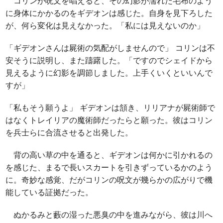
コリンが呪文を唱えると、その幻影が濡れた毛布のよう
に身体にかかるのをギデオンは感じた。自身を見下ろした
が、何ら変化は見えなかった。「私には見えないのか」
「ギデオンさんは屍術の気配がしませんので」 コリンは不
安そうに説明し、また躊躇した。「ですのでシェイドから
見えるように幻影を調節しました。上手くいくといいんで
すが」
「私もそう願うよ」 ギデオンは頷き、リリアナが屍術師で
はなくトレイリアの魔術師だったらと願った。彼はコリン
を兵士らに合流させると出発した。
背の高い草の中を通ると、ギデオンは何かに引かれるの
を感じた、まるで長いスカートを引きずっているかのよう
に。奇妙な感覚、だがコリンの呪文が幾らかの広がりで機
能している証拠だった。
ぬかるみと藪の湿った悪臭の中を進みながら、彼は川へ