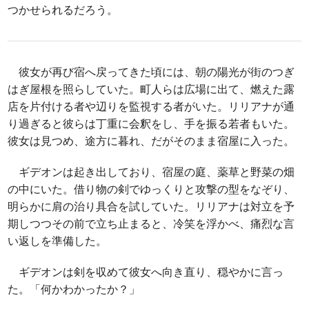
つかせられるだろう。
彼女が再び宿へ戻ってきた頃には、朝の陽光が街のつぎ
はぎ屋根を照らしていた。町人らは広場に出て、燃えた露
店を片付ける者や辺りを監視する者がいた。リリアナが通
り過ぎると彼らは丁重に会釈をし、手を振る若者もいた。
彼女は見つめ、途方に暮れ、だがそのまま宿屋に入った。
ギデオンは起き出しており、宿屋の庭、薬草と野菜の畑
の中にいた。借り物の剣でゆっくりと攻撃の型をなぞり、
明らかに肩の治り具合を試していた。リリアナは対立を予
期しつつその前で立ち止まると、冷笑を浮かべ、痛烈な言
い返しを準備した。
ギデオンは剣を収めて彼女へ向き直り、穏やかに言っ
た。「何かわかったか？」