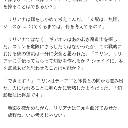
を操ることはできるか？」
リリアナは顔をしかめて考えこんだ。「支配は、無理。
ジョスが……出てくるまでは。何を考えてるの？」
リリアナではなく、ギデオンはあの若き魔道士を探し
た。コリンを危険にさらしたくはなかったが、この戦略に
おける彼の役割は十分に安全と思われた。「コリン、リリ
アナに手伝ってもらって幻影を作れるか？ シェイドに、私
を皮魔女だと思わせることは可能か？」
「できます！」 コリンはティアゴと隊長との間から進み出
た。力になれることに明らかに安堵したようだった。「幻
影魔法は得意です」
地図を確かめながら、リリアナは口元を曲げてみせた。
「成程ね、いい考えじゃない」