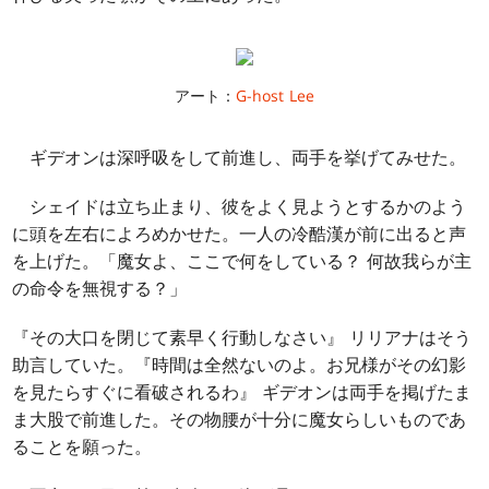
アート：
G-host Lee
ギデオンは深呼吸をして前進し、両手を挙げてみせた。
シェイドは立ち止まり、彼をよく見ようとするかのよう
に頭を左右によろめかせた。一人の冷酷漢が前に出ると声
を上げた。「魔女よ、ここで何をしている？ 何故我らが主
の命令を無視する？」
『その大口を閉じて素早く行動しなさい』 リリアナはそう
助言していた。『時間は全然ないのよ。お兄様がその幻影
を見たらすぐに看破されるわ』 ギデオンは両手を掲げたま
ま大股で前進した。その物腰が十分に魔女らしいものであ
ることを願った。