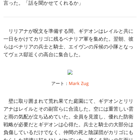
言った。「話を聞かせてくれるか」
リリアナが呪文を準備する間、ギデオンはレイルと共に
一日をかけてカリゴに残るベナリア軍を集めた。翌朝、彼
らはベナリアの兵士と騎士、エイヴンの斥候の小隊となっ
てヴェス邸近くの高台に集合した。
アート：
Mark Zug
壁に取り囲まれて荒れ果てた庭園にて、ギデオンとリリ
アナはレイルとその副官らに合流した。空には重苦しい雲
と雨の気配が立ち込めていた。全員を見渡し、優れた防衛
戦略が必要だとギデオンは心得た。兵士と騎士の大部分は
負傷しているだけでなく、仲間の死と陰謀団がカリゴにも