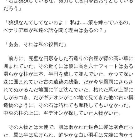
「君は狼狽しているな。努力して悪口を言おうとしている
だろう」
「狼狽なんてしてないわよ！ 私は……策を練っているの。
ベナリア軍が私達の話を聞く理由はあるの？」
「ああ、それは私の役目だ」
前方に、完璧な円形をした石造りの台座が背の高い草に
囲まれていた。その近くには優に高さ六十フィートはある
滑らかな柱が三本、半円を成して並んでいた。かつて深い
森に囲まれていた古の遺跡の残骸、だが今や風雨にさらさ
れてぬかるんだ地面に半ば沈んでいた。枯れた蔦が上部に
しがみつき、だがギデオンがこの地で見てきた他の古い構
造物のように、その石は汚れても摩耗してもいなかった。
中央の柱の上に、ギデオンが探していた人物がいた。
その人物とは天使で、肌は磨かれた銅色に髪は灰色だっ
た。翼は半ば広げられ、鮮やかな白い羽毛は先端に向かう