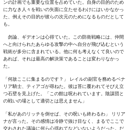
ンの計画でも重要な位置を占めていた。自身の目的のため
に力なき人々を戦いの矢面に立たせるわけにはいかなかっ
た、例えその目的が彼らの次元のためになるものだとして
も。
勿論、ギデオンは心得ていた。この防衛戦略には、仲間
へと向けられたあらゆる攻撃の中へ自分が飛び込むという
戦術が多分に含まれている。他に何も考えなくて良いので
あれば、それは最高の解決策であることは変わりなかっ
た。
「何故ここに集まるのです？」 レイルの副官を務めるベナ
リア騎士、ティアゴが尋ねた。彼は苔に覆われてそびえ立
つ石壁を見上げた。「この館は呪われています。陰謀団と
の戦いの場として適切とは思えません」
「私があのリッチを倒せば、その呪いも終わるわ」 リリア
ナが言った。その感情は冷静で抜け目なく、まるでここで
交わされた議論に何ら心揺れてなどいないようだった。だ