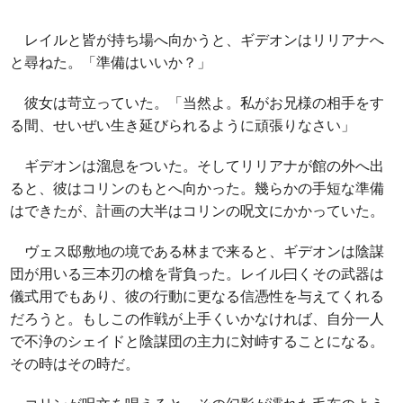
レイルと皆が持ち場へ向かうと、ギデオンはリリアナへ
と尋ねた。「準備はいいか？」
彼女は苛立っていた。「当然よ。私がお兄様の相手をす
る間、せいぜい生き延びられるように頑張りなさい」
ギデオンは溜息をついた。そしてリリアナが館の外へ出
ると、彼はコリンのもとへ向かった。幾らかの手短な準備
はできたが、計画の大半はコリンの呪文にかかっていた。
ヴェス邸敷地の境である林まで来ると、ギデオンは陰謀
団が用いる三本刃の槍を背負った。レイル曰くその武器は
儀式用でもあり、彼の行動に更なる信憑性を与えてくれる
だろうと。もしこの作戦が上手くいかなければ、自分一人
で不浄のシェイドと陰謀団の主力に対峙することになる。
その時はその時だ。