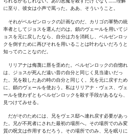
られるかもしれない。あの悪魔を殺すだけでなく……理解
に至り、彼女は小声で罵った。ああ、そういうこと。
それがベルゼンロックの計画なのだ、カリゴの軍勢の統
率者としてジョスを選んだのは。鎖のヴェールを用いてジ
ョスを元に戻したなら、自分は力を消耗し、ベルゼンロッ
クを倒すために再びそれを用いることは叶わないだろうと
知ってのことなのだ。
リリアナは侮蔑に唇を歪めた。ベルゼンロックの自惚れ
は、ジョスが死んだ遠い昔の自分と同じく見当違いだっ
た。兄を殺したあの時の自分と同じく。兄を元に戻すため
に、鎖のヴェールを使おう。私はリリアナ・ヴェス、ヴェ
ールを使わずともベルゼンロックを殺す手段があるなら、
見つけてみせる。
だがそのためには、兄をヴェス邸へ連れ戻す必要があっ
た。兄が不死者にされた最初の場所へ。その場所でのみ変
質の呪文は作用するだろう。その場所でのみ、兄を眠りに