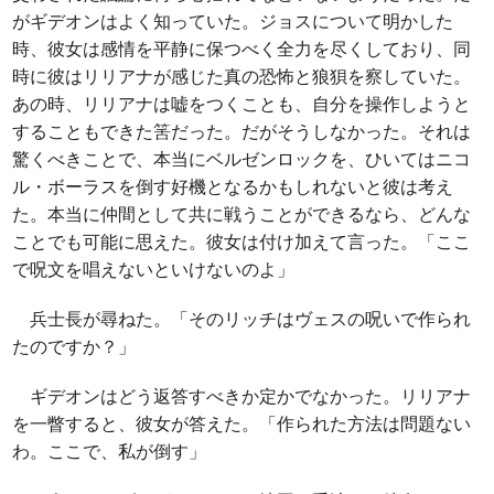
がギデオンはよく知っていた。ジョスについて明かした
時、彼女は感情を平静に保つべく全力を尽くしており、同
時に彼はリリアナが感じた真の恐怖と狼狽を察していた。
あの時、リリアナは嘘をつくことも、自分を操作しようと
することもできた筈だった。だがそうしなかった。それは
驚くべきことで、本当にベルゼンロックを、ひいてはニコ
ル・ボーラスを倒す好機となるかもしれないと彼は考え
た。本当に仲間として共に戦うことができるなら、どんな
ことでも可能に思えた。彼女は付け加えて言った。「ここ
で呪文を唱えないといけないのよ」
兵士長が尋ねた。「そのリッチはヴェスの呪いで作られ
たのですか？」
ギデオンはどう返答すべきか定かでなかった。リリアナ
を一瞥すると、彼女が答えた。「作られた方法は問題ない
わ。ここで、私が倒す」