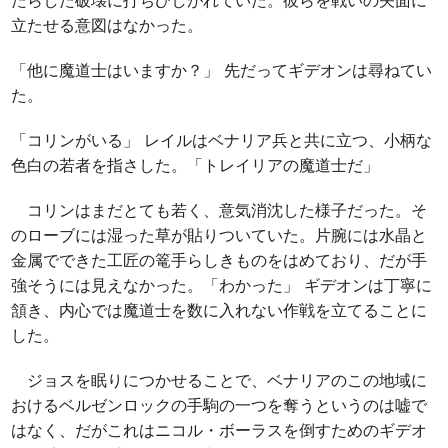
たらした破壊に打ちひしがれていた。彼らを戦いの矢面に
立たせる意図はなかった。
「他に魔道士はいますか？」 先だってギデオンは尋ねてい
た。
「コリンがいる」 レイルはベナリア兵と共に立つ、小柄な
色白の若者を指さした。「トレイリアの魔道士だ」
コリンはまだとても若く、意気消沈した様子だった。そ
のローブには湿った草が貼りついていた。片腕には水晶と
金属でできた工匠の篭手らしきものをはめており、だが手
強そうには見えなかった。「わかった」 ギデオンは丁寧に
頷き、内心では魔道士を数に入れない作戦を立てることに
した。
ジョスを眠りにつかせることで、ベナリアのこの地域に
おけるベルゼンロックの手駒の一つを奪うというのは嘘で
はなく、だがこれはニコル・ボーラスを倒すためのギデオ