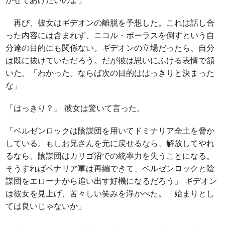
かせてあげたいのよ」
再び、彼女はギデオンの離脱を予想した。これは話し合
った内容には含まれず、ニコル・ボーラスを倒すという自
分達の目的にも関係ない。ギデオンの立場だったら、自分
は既に抜けていただろう。だが彼は思いにふける表情で頷
いた。「わかった。ならば次の目的ははっきりと決まった
な」
「はっきり？」 彼女は驚いて言った。
「ベルゼンロックは陰謀団を用いてドミナリア全土を脅か
している。もしお兄さんを元に戻せるなら、解放してやれ
るなら、陰謀団はカリゴ沼での統率力を失うことになる。
そうすればベナリア軍は再編できて、ベルゼンロックと陰
謀団をエローナから追い出す好機になるだろう」 ギデオン
は彼女を見上げ、苦々しい笑みを浮かべた。「始まりとし
ては良いじゃないか」