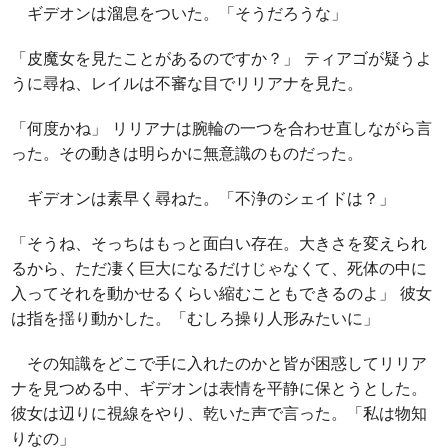
ギデオンは溜息をついた。「そうだろうな」
「皮魔女を見たことがあるのですか？」 ティアゴが疑うよ
うに尋ね、レイルは不審な目でリリアナを見た。
「何度かね」 リリアナは腕輪の一つを合わせ直しながら言
った。その動きは明らかに無意識のものだった。
ギデオンは素早く尋ねた。「不浄のシェイドは？」
「そうね、そっちはもっと面白い存在。大きさを変えられ
るから、ただ凄く巨大になるだけじゃなくて、死体の中に
入ってそれを動かせるくらい縮むこともできるのよ」 彼女
は指を揺り動かした。「むしろ操り人形みたいに」
その知識をどこで手に入れたのかと皆が困惑してリリア
ナを見つめる中、ギデオンは表情を平静に保とうとした。
彼女は辺りに視線をやり、乾いた声で言った。「私は物知
りなの」