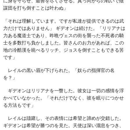
に身を守らせ、最善を尽くさせる。真っ向からの戦いで陰
謀団を打ち倒すことは叶わぬ」
「それは理解しています。ですが私達が提供できるのは武
力だけではありません」 ギデオンは続けた。「リリアナは
力ある魔道士であり、昨晩ヴェスの街を襲った不死者の騎
士を多数打ち負かしました。皆さんのお力があれば、この
地の冷酷漢を統べるリッチ、ジョスを倒すこともできる筈
です」
レイルの黒い眉が下げられた。「奴らの指揮官の名
を？」
ギデオンはリリアナを一瞥した。彼女は一切の感情を浮
かべていなかった。「それだけでなく、彼を眠りにつかせ
る方法もです」
レイルは躊躇し、その表情には希望と諦めが交錯した。
ギデオンは希望が勝つのを見た。天使は深い溜息をつき、