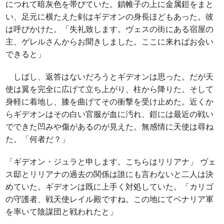
につれて暗灰色を帯びていた。鎖帷子の上に金属鎧をまと
い、足元に横たえた剣はギデオンの身長ほどもあった。彼
は呼びかけた。「失礼致します。ヴェスの街にある宿屋の
主、ゲレルさんからお聞きしました。ここに来ればお会い
できると」
しばし、返答はないだろうとギデオンは思った。だが天
使は翼を完全に広げて立ち上がり、柱から降りた。そして
身軽に着地し、膝を曲げてその衝撃を受け止めた。近くか
らギデオンはその白い官服が血に汚れ、鎧には最近の戦い
でできた凹みや傷があるのが見えた。無感情に天使は尋ね
た。「何者だ？」
「ギデオン・ジュラと申します。こちらはリリアナ」 ヴェ
ス邸とリリアナの過去の関係は誰にも言わないと二人は決
めていた。ギデオンは既に上手く対処していた。「カリゴ
の守護者、戦天使レイル殿ですね。この地にてベナリア軍
を率いて陰謀団と戦われたと」