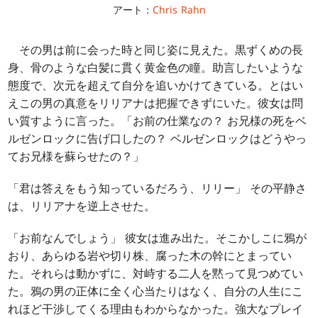
アート：
Chris Rahn
その男は前に会った時と同じ姿に見えた。黒ずくめの長
身、骨のような白髪に貫く黄金色の瞳。助言したいような
態度で、次元を超えて自分を追いかけてきている。とはい
えこの男の真意をリリアナは把握できずにいた。彼女は問
い質すように言った。「お前の仕業なの？ お兄様の死をベ
ルゼンロックに告げ口したの？ ベルゼンロックはどうやっ
てお兄様を蘇らせたの？」
「君は答えをもう知っているだろう、リリー」 その平静さ
は、リリアナを逆上させた。
「お前なんでしょう」 彼女は進み出た。そこかしこに鴉が
おり、あらゆる岩や切り株、腐った木の幹にとまってい
た。それらは動かずに、対峙する二人を黙って見つめてい
た。鴉の男の正体に全く心当たりはなく、自分の人生にこ
れほど干渉してくる理由もわからなかった。強大なプレイ