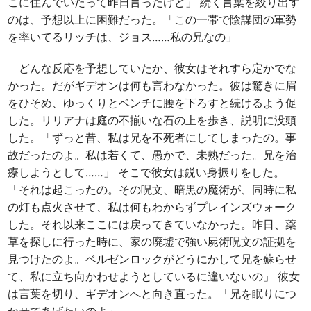
こに住んでいたって昨日言ったけど」 続く言葉を絞り出す
のは、予想以上に困難だった。「この一帯で陰謀団の軍勢
を率いてるリッチは、ジョス……私の兄なの」
どんな反応を予想していたか、彼女はそれすら定かでな
かった。だがギデオンは何も言わなかった。彼は驚きに眉
をひそめ、ゆっくりとベンチに腰を下ろすと続けるよう促
した。リリアナは庭の不揃いな石の上を歩き、説明に没頭
した。「ずっと昔、私は兄を不死者にしてしまったの。事
故だったのよ。私は若くて、愚かで、未熟だった。兄を治
療しようとして……」 そこで彼女は鋭い身振りをした。
「それは起こったの。その呪文、暗黒の魔術が、同時に私
の灯も点火させて、私は何もわからずプレインズウォーク
した。それ以来ここには戻ってきていなかった。昨日、薬
草を探しに行った時に、家の廃墟で強い屍術呪文の証拠を
見つけたのよ。ベルゼンロックがどうにかして兄を蘇らせ
て、私に立ち向かわせようとしているに違いないの」 彼女
は言葉を切り、ギデオンへと向き直った。「兄を眠りにつ