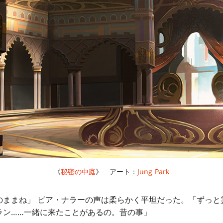
《
秘密の中庭
》 アート：
Jung Park
のままね」 ピア・ナラーの声は柔らかく平坦だった。「ずっと
ラン……一緒に来たことがあるの。昔の事」