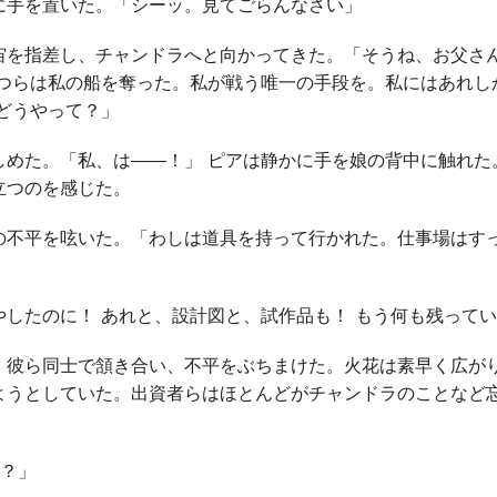
手を置いた。「シーッ。見てごらんなさい」
を指差し、チャンドラへと向かってきた。「そうね、お父さ
いつらは私の船を奪った。私が戦う唯一の手段を。私にはあれし
どうやって？」
めた。「私、は――！」 ピアは静かに手を娘の背中に触れた
立つのを感じた。
不平を呟いた。「わしは道具を持って行かれた。仕事場はすっ
やしたのに！ あれと、設計図と、試作品も！ もう何も残って
彼ら同士で頷き合い、不平をぶちまけた。火花は素早く広が
ようとしていた。出資者らはほとんどがチャンドラのことなど
。
の？」