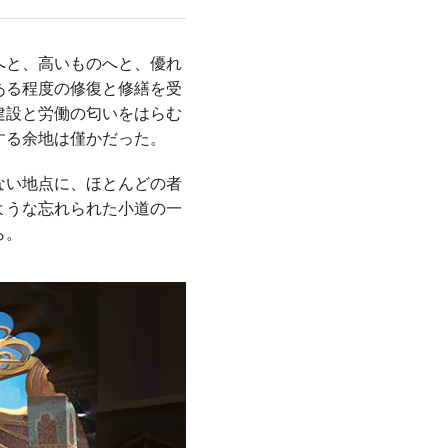
へと、高いものへと、優れ
ある程度の修復と修繕を受
建設と労働の匂いをはらむ
する余地は僅かだった。
ない地点に、ほとんどの者
ような忘れられた小道の一
ら。