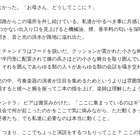
かった。「お母さん、どうしてここに？」
回路からこの場所を外し続けている。私達がやるべき事に共感
につかない出入り口を見上げると機械油、煙、香辛料の匂いを深
開き、音と光の洪水が路地に溢れ出た。
チャンドラはフードを脱いだ。クッションが置かれた小さな
が半円形に配置されて膝の高さほどの小さな舞台を取り囲んで
、それを囲んであらゆる類の人々があらゆる類の会話を囁き交
の中、弓奏楽器の演者が注目を集めるためというよりは雰囲
場すると彼へと腕を振って二本の指を上げ、楽師は理解したよ
ャンドラ」 ピアは微笑みかけた。「ここに集まっているのはギ
覧会で何が起こったのかをここで気に病みながら、ただ動くき
逆者たち、でも私達に必要なのは本当に動くこと」
つまり、ここでちょっと演説をするつもりってこと？ ここの