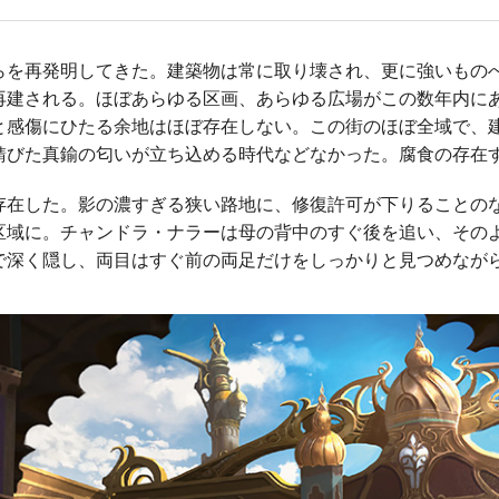
を再発明してきた。建築物は常に取り壊され、更に強いもの
再建される。ほぼあらゆる区画、あらゆる広場がこの数年内に
と感傷にひたる余地はほぼ存在しない。この街のほぼ全域で、
錆びた真鍮の匂いが立ち込める時代などなかった。腐食の存在
在した。影の濃すぎる狭い路地に、修復許可が下りることの
区域に。チャンドラ・ナラーは母の背中のすぐ後を追い、その
で深く隠し、両目はすぐ前の両足だけをしっかりと見つめなが