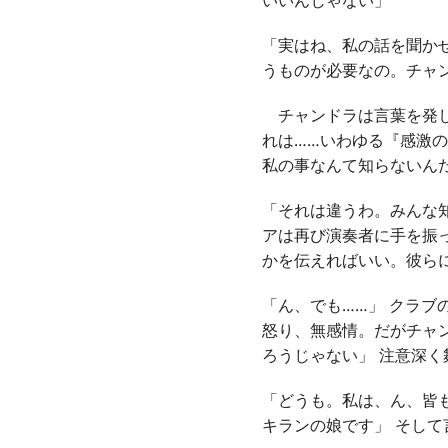
「実はね、私の話を聞か
うものが必要なの。チャ
チャンドラは言葉を発し
れは……いわゆる『感激
私の事なんて知らないん
「それは違うわ。みんな
アは再び演奏者に手を振
かを伝えればいい。彼ら
「ん、でも……」 クラ
怒り、無感情。だがチャ
ろうじゃない」 注意深
「どうも。私は、ん、皆
キランの娘です」 そし