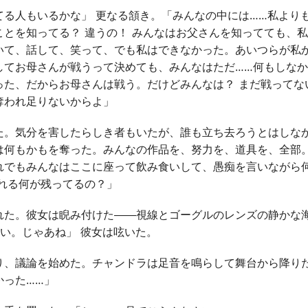
てる人もいるかな」 更なる頷き。「みんなの中には……私より
ことを知ってる？ 違うの！ みんなはお父さんを知ってても、
いて、話して、笑って、でも私はできなかった。あいつらが私
してお母さんが戦うって決めても、みんなはただ……何もしな
った、だからお母さんは戦う。だけどみんなは？ まだ戦ってな
奪われ足りないからよ」
。気分を害したらしき者もいたが、誰も立ち去ろうとはしな
は何もかもを奪った。みんなの作品を、努力を、道具を、全部
れでもみんなはここに座って飲み食いして、愚痴を言いながら
われる何が残ってるの？」
た。彼女は睨み付けた――視線とゴーグルのレンズの静かな
い。じゃあね」 彼女は呟いた。
、議論を始めた。チャンドラは足音を鳴らして舞台から降り
かった……」