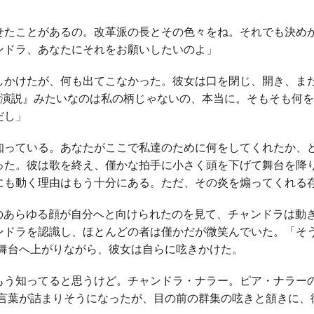
せたことがあるの。改革派の長とその色々をね。それでも決め
ンドラ、あなたにそれをお願いしたいのよ」
かけたが、何も出てこなかった。彼女は口を閉じ、開き、ま
の演説』みたいなのは私の柄じゃないの、本当に。そもそも何を
だし」
知っている。あなたがここで私達のために何をしてくれたか、ど
った。彼は歌を終え、僅かな拍手に小さく頭を下げて舞台を降
にも動く理由はもう十分にある。ただ、その炎を煽ってくれる
ブのあらゆる顔が自分へと向けられたのを見て、チャンドラは動
ンドラを認識し、ほとんどの者は僅かだが微笑んでいた。「そ
く舞台へ上がりながら、彼女は自らに呟きかけた。
もう知ってると思うけど。チャンドラ・ナラー。ピア・ナラーの
て言葉が詰まりそうになったが、目の前の群集の呟きと頷きに、