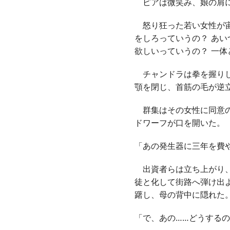
ピアは微笑み、娘の肩に
怒り狂った若い女性が宙
をしろっていうの？ あ
欲しいっていうの？ 一体
チャンドラは拳を握りし
顎を閉じ、首筋の毛が逆
群集はその女性に同意の
ドワーフが口を開いた。
「あの発生器に三年を費
出資者らは立ち上がり、
徒と化して街路へ弾け出
躇し、母の背中に隠れた
「で、あの……どうする