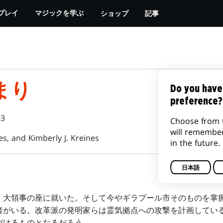
ショップ
記事
プレイ
マジックを学ぶ
まり
Do you have
preference?
03
Choose from 
will remembe
es, and Kimberly J. Kreines
in the future.
日本語
大領事の座に就いた。そして今やギラプール市そのものを掌
者がいる。改革派の発明家らは霊気拠点への攻撃を計画してい
づけるものとなるだろう。