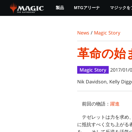
Skip
製品
MTGアリーナ
マジックを
to
main
content
News
/
Magic Story
革命の始
Magic Story
2017/01/
Nik Davidson, Kelly Digg
前回の物語：
躍進
テゼレットは力を求め、
に抵抗すべく立ち上がる
を――そして反逆を活気