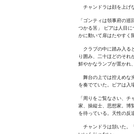
チャンドラは顔を上げな
「ゴンティは領事府の巡
つかる筈」 ピアは人目
かに動いて扉はたやすく
クラブの中に踏み入ると
り囲み、二十ほどのそれ
鮮やかなランプが置かれ
舞台の上では控えめな光
を奏でていた。ピアは入
「周りをご覧なさい、チ
家、操縦士、思想家。博
を待っている。天性の反
チャンドラは頷いた。「
いいんじゃない」