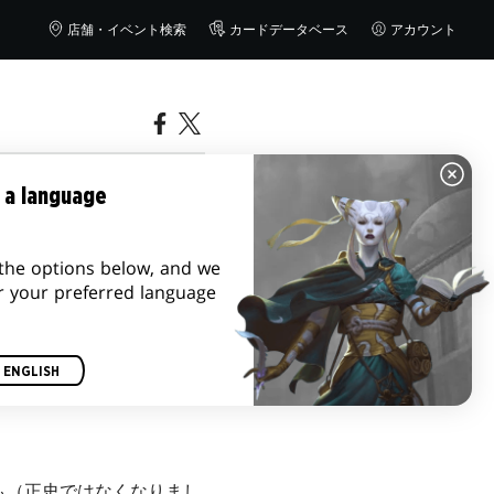
店舗・イベント検索
カードデータベース
アカウント
エンディ
 a language
the options below, and we
r your preferred language
ENGLISH
も（正史ではなくなりまし