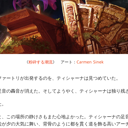
《
粉砕する潮流
》 アート：
Carmen Sinek
ァートリが出発するのを、ティシャーナは見つめていた。
音の轟音が消えた。そしてようやく、ティシャーナは独り残
た。
、この場所の静けさもまた心地よかった。ティシャーナの足
粒が夕の大気に舞い、背骨のように都を貫く道を飾る高いアー