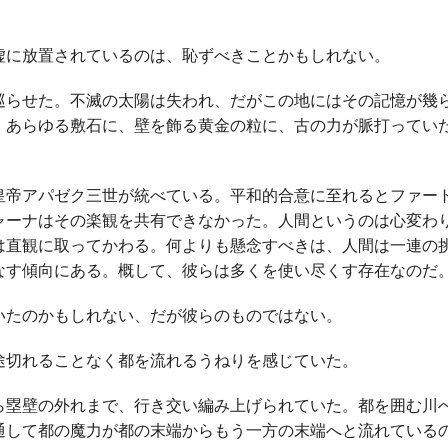
に放置されているのは、恥ずべきことかもしれない。
らせた。不滅の太陽は失われ、だがこの地にはその記憶が幾
。あらゆる敷石に、壁を飾る黄金の粒に、古の力が脈打ってい
帝アパゼク三世が統べている。平和的合意に至れるとファー
ャーナはその楽観を共有できなかった。人間というのは心変わ
は直観に取ってかわる。何よりも懸念すべきは、人間は一連の
なす傾向にある。概して、彼らは多くを使い尽くす存在なのだ
たのかもしれない、だが彼らのものではない。
切れることなく都を流れるうねりを感じていた。
塁壁の外れまで、行き交い編み上げられていた。都を囲む川
通して都の魔力が都の末端からもう一方の末端へと流れている