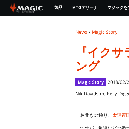
Skip
製品
MTGアリーナ
マジックを
to
main
content
News
/
Magic Story
『イクサ
ング
Magic Story
2018/02/
Nik Davidson, Kelly Digg
お聞きの通り、
太陽帝
ですが、私達はどの勢力