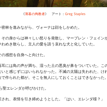
《
薄暮の殉教者
》 アート：
Greg Staples
密林を進みながら、ヴォーナは顔をしかめた。
その身からは神々しい怒りを発散し、マーブレン・フェイン
中わめき散らし、主人の愛を請う哀れな犬と化していた。
の感想を自身へと向けた。
耳には鳥の声が満ち、湿った土の悪臭が鼻をついていた。こ
ないと感じずにはいられなかった。不滅の太陽は失われた、け
金で作られた都が。そこを無人にしておくことはできなかった
から聖エレンダが呼びかけた。
され、表情を引き締めようとした。「はい、エレンダ様？」