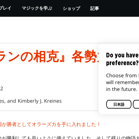
ショップ
記事
プレイ
マジックを学ぶ
ランの相克』各勢力勝利
Do you have
preference?
Choose from 
will remembe
22
in the future.
es, and Kimberly J. Kreines
日本語
国が勝者としてオラーズカを手に入れました！
が勝利しても良いように備えていました。そして残りの物語