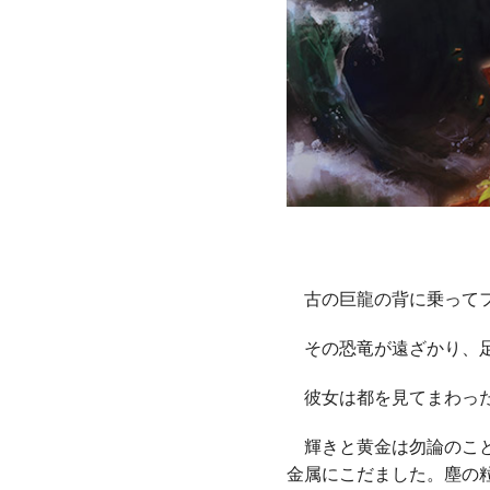
古の巨龍の背に乗ってフ
その恐竜が遠ざかり、足
彼女は都を見てまわっ
輝きと黄金は勿論のこと
金属にこだました。塵の