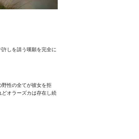
が許しを請う嘆願を完全に
の野性の全てが彼女を拒
れどオラーズカは存在し続
。