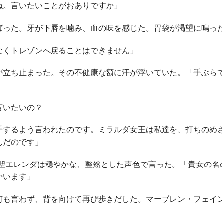
ね。言いたいことがおありですか」
った。牙が下唇を噛み、血の味を感じた。胃袋が渇望に鳴っ
くトレゾンへ戻ることはできません」
立ち止まった。その不健康な額に汗が浮いていた。「手ぶら
言いたいの？
手するよう言われたのです。ミラルダ女王は私達を、打ちのめ
んだのです」
 聖エレンダは穏やかな、整然とした声色で言った。「貴女の名
かいます」
も言わず、背を向けて再び歩きだした。マーブレン・フェイ