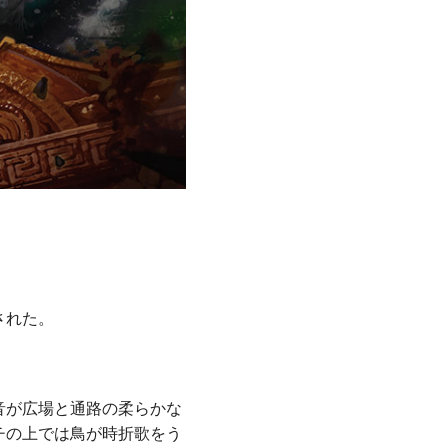
された。
音が広場と通路の柔らかな
チの上では鳥が時折歌をう