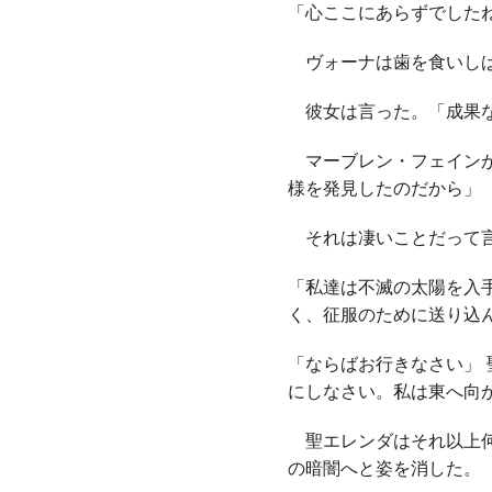
「心ここにあらずでした
ヴォーナは歯を食いしば
彼女は言った。「成果な
マーブレン・フェインが
様を発見したのだから」
それは凄いことだって
「私達は不滅の太陽を入
く、征服のために送り込
「ならばお行きなさい」
にしなさい。私は東へ向
聖エレンダはそれ以上何
の暗闇へと姿を消した。