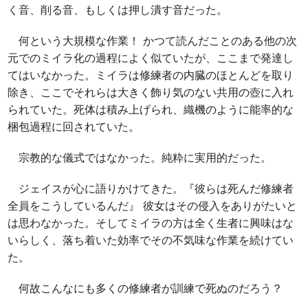
く音、削る音、もしくは押し潰す音だった。
何という大規模な作業！ かつて読んだことのある他の次
元でのミイラ化の過程によく似ていたが、ここまで発達し
てはいなかった。ミイラは修練者の内臓のほとんどを取り
除き、ここでそれらは大きく飾り気のない共用の壺に入れ
られていた。死体は積み上げられ、織機のように能率的な
梱包過程に回されていた。
宗教的な儀式ではなかった。純粋に実用的だった。
ジェイスが心に語りかけてきた。『彼らは死んだ修練者
全員をこうしているんだ』 彼女はその侵入をありがたいと
は思わなかった。そしてミイラの方は全く生者に興味はな
いらしく、落ち着いた効率でその不気味な作業を続けてい
た。
何故こんなにも多くの修練者が訓練で死ぬのだろう？