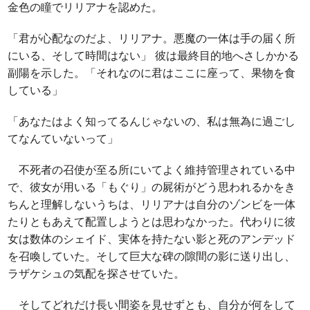
金色の瞳でリリアナを認めた。
「君が心配なのだよ、リリアナ。悪魔の一体は手の届く所
にいる、そして時間はない」 彼は最終目的地へさしかかる
副陽を示した。「それなのに君はここに座って、果物を食
している」
「あなたはよく知ってるんじゃないの、私は無為に過ごし
てなんていないって」
不死者の召使が至る所にいてよく維持管理されている中
で、彼女が用いる「もぐり」の屍術がどう思われるかをき
ちんと理解しないうちは、リリアナは自分のゾンビを一体
たりともあえて配置しようとは思わなかった。代わりに彼
女は数体のシェイド、実体を持たない影と死のアンデッド
を召喚していた。そして巨大な碑の隙間の影に送り出し、
ラザケシュの気配を探させていた。
そしてどれだけ長い間姿を見せずとも、自分が何をして