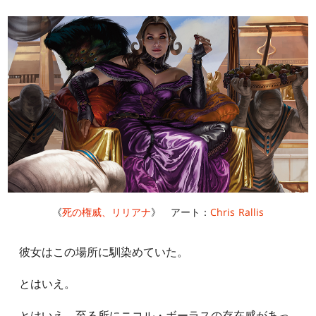
《
死の権威、リリアナ
》 アート：
Chris Rallis
彼女はこの場所に馴染めていた。
とはいえ。
とはいえ、至る所にニコル・ボーラスの存在感があっ