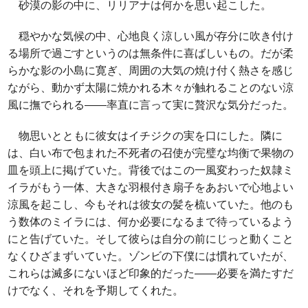
砂漠の影の中に、リリアナは何かを思い起こした。
穏やかな気候の中、心地良く涼しい風が存分に吹き付け
る場所で過ごすというのは無条件に喜ばしいもの。だが柔
らかな影の小島に寛ぎ、周囲の大気の焼け付く熱さを感じ
ながら、動かず太陽に焼かれる木々が触れることのない涼
風に撫でられる――率直に言って実に贅沢な気分だった。
物思いとともに彼女はイチジクの実を口にした。隣に
は、白い布で包まれた不死者の召使が完璧な均衡で果物の
皿を頭上に掲げていた。背後ではこの一風変わった奴隷ミ
イラがもう一体、大きな羽根付き扇子をあおいで心地よい
涼風を起こし、今もそれは彼女の髪を梳いていた。他のも
う数体のミイラには、何か必要になるまで待っているよう
にと告げていた。そして彼らは自分の前にじっと動くこと
なくひざまずいていた。ゾンビの下僕には慣れていたが、
これらは滅多にないほど印象的だった――必要を満たすだ
けでなく、それを予期してくれた。