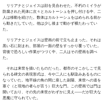
リリアナとジェイスは顔を見合わせた。不朽のミイラが
防腐された死体に次々とカルトーシュを押し付ける中、二
人は移動を続けた。数体はカルトーシュをはめられる前か
ら動きだしていた。他は少し後まで動かず横たわってい
た。
リリアナとジェイスは壁画の前で立ち止まった。それは
黒い石に刻まれ、部屋の一面の壁をすっかり覆っていた。
背後で恐ろしい作業がつづく中、二人はその壁画を調べ
た。
それは来世を描いたものだった。都市のそこかしこで見
られる碑文の表現形式は、今や二人にも馴染みあるものに
なっていた。地平線の角の間に座した副陽、来世への道を
塞ぐ（と現地の者らが言う）巨大な門。この壁画では門は
開いており、その先の来世がわずかに見え――だが巨大な
悪魔に守られていた。