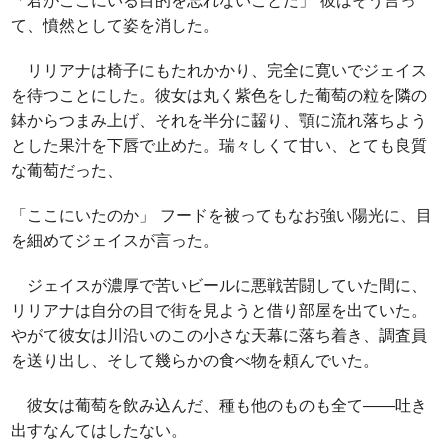
「君がここにいる目的を忘れないことだ」 彼はそう言っ
て、憤然として姿を消した。
リリアナは椅子にもたれかかり、完全に寛いでジェイス
を待つことにした。彼女は丸く紫色をした葡萄の粒を隣の
鉢からつまみ上げ、それを半分に齧り、顎に流れ落ちよう
とした果汁を下唇で止めた。瑞々しくて甘い、とても良質
な葡萄だった、
「ここにいたのか」 フードを被ってもなお強い陽光に、目
を細めてジェイスが言った。
ジェイスが濃厚で苦いビールに悪戦苦闘していた間に、
リリアナは自分の目で街を見ようと借り部屋を出ていた。
やがて彼女は川沿いのこの小さな天幕に落ち着き、調査員
を送り出し、そして幾らかの食べ物を頼んでいた。
彼女は葡萄を飲み込んだ、種も他のものも全て――吐き
出すなんてはしたない。