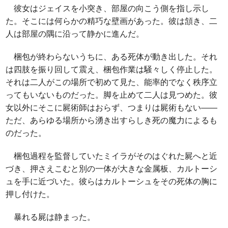
彼女はジェイスを小突き、部屋の向こう側を指し示し
た。そこには何らかの精巧な壁画があった。彼は頷き、二
人は部屋の隅に沿って静かに進んだ。
梱包が終わらないうちに、ある死体が動き出した。それ
は四肢を振り回して震え、梱包作業は騒々しく停止した。
それは二人がこの場所で初めて見た、能率的でなく秩序立
ってもいないものだった。脚を止めて二人は見つめた。彼
女以外にそこに屍術師はおらず、つまりは屍術もない――
ただ、あらゆる場所から湧き出すらしき死の魔力によるも
のだった。
梱包過程を監督していたミイラがそのはぐれた屍へと近
づき、押さえこむと別の一体が大きな金属板、カルトーシ
ュを手に近づいた。彼らはカルトーシュをその死体の胸に
押し付けた。
暴れる屍は静まった。