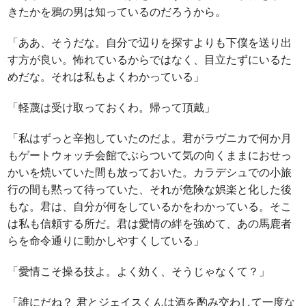
きたかを鴉の男は知っているのだろうから。
「ああ、そうだな。自分で辺りを探すよりも下僕を送り出
す方が良い。怖れているからではなく、目立たずにいるた
めだな。それは私もよくわかっている」
「軽蔑は受け取っておくわ。帰って頂戴」
「私はずっと辛抱していたのだよ。君がラヴニカで何か月
もゲートウォッチ会館でぶらついて気の向くままにおせっ
かいを焼いていた間も放っておいた。カラデシュでの小旅
行の間も黙って待っていた、それが危険な娯楽と化した後
もな。君は、自分が何をしているかをわかっている。そこ
は私も信頼する所だ。君は愛情の絆を強めて、あの馬鹿者
らを命令通りに動かしやすくしている」
「愛情こそ操る技よ。よく効く、そうじゃなくて？」
「誰にだね？ 君とジェイスくんは酒を酌み交わして一度な