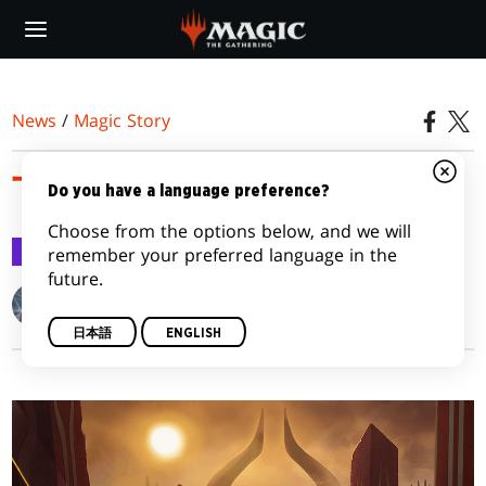
Skip
to
main
content
News
/
Magic Story
下僕
Do you have a language preference?
Choose from the options below, and we will
Magic Story
2017/04/19
remember your preferred language in the
future.
Kelly Digges
日本語
ENGLISH