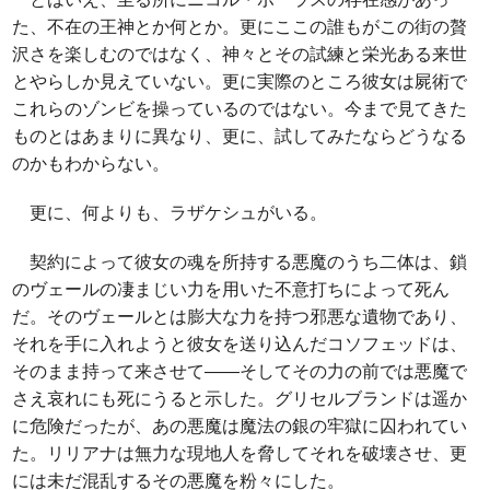
た、不在の王神とか何とか。更にここの誰もがこの街の贅
沢さを楽しむのではなく、神々とその試練と栄光ある来世
とやらしか見えていない。更に実際のところ彼女は屍術で
これらのゾンビを操っているのではない。今まで見てきた
ものとはあまりに異なり、更に、試してみたならどうなる
のかもわからない。
更に、何よりも、ラザケシュがいる。
契約によって彼女の魂を所持する悪魔のうち二体は、鎖
のヴェールの凄まじい力を用いた不意打ちによって死ん
だ。そのヴェールとは膨大な力を持つ邪悪な遺物であり、
それを手に入れようと彼女を送り込んだコソフェッドは、
そのまま持って来させて――そしてその力の前では悪魔で
さえ哀れにも死にうると示した。グリセルブランドは遥か
に危険だったが、あの悪魔は魔法の銀の牢獄に囚われてい
た。リリアナは無力な現地人を脅してそれを破壊させ、更
には未だ混乱するその悪魔を粉々にした。