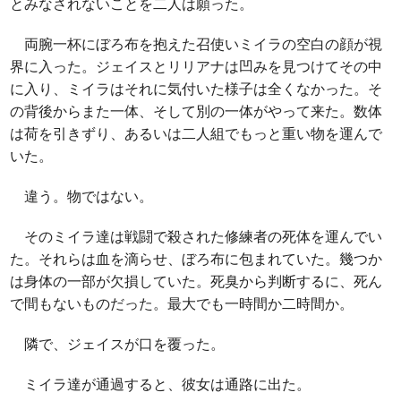
とみなされないことを二人は願った。
両腕一杯にぼろ布を抱えた召使いミイラの空白の顔が視
界に入った。ジェイスとリリアナは凹みを見つけてその中
に入り、ミイラはそれに気付いた様子は全くなかった。そ
の背後からまた一体、そして別の一体がやって来た。数体
は荷を引きずり、あるいは二人組でもっと重い物を運んで
いた。
違う。物ではない。
そのミイラ達は戦闘で殺された修練者の死体を運んでい
た。それらは血を滴らせ、ぼろ布に包まれていた。幾つか
は身体の一部が欠損していた。死臭から判断するに、死ん
で間もないものだった。最大でも一時間か二時間か。
隣で、ジェイスが口を覆った。
ミイラ達が通過すると、彼女は通路に出た。