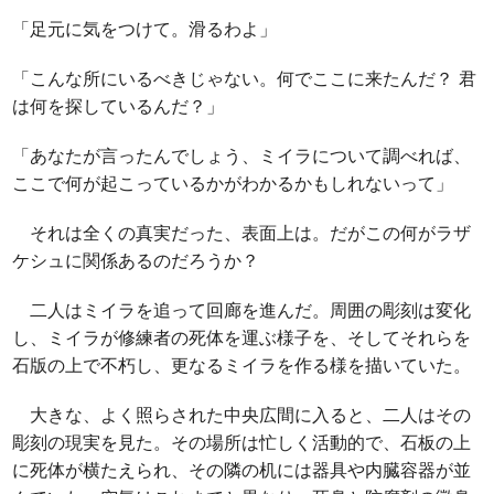
「足元に気をつけて。滑るわよ」
「こんな所にいるべきじゃない。何でここに来たんだ？ 君
は何を探しているんだ？」
「あなたが言ったんでしょう、ミイラについて調べれば、
ここで何が起こっているかがわかるかもしれないって」
それは全くの真実だった、表面上は。だがこの何がラザ
ケシュに関係あるのだろうか？
二人はミイラを追って回廊を進んだ。周囲の彫刻は変化
し、ミイラが修練者の死体を運ぶ様子を、そしてそれらを
石版の上で不朽し、更なるミイラを作る様を描いていた。
大きな、よく照らされた中央広間に入ると、二人はその
彫刻の現実を見た。その場所は忙しく活動的で、石板の上
に死体が横たえられ、その隣の机には器具や内臓容器が並