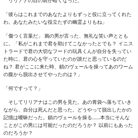
リリアナの目の前が暗くなった。
「彼らはこれまでのあなたよりもずっと役に立ってくれた
わ。あなたみたいな役立たずの幽霊よりもね」
「傷つく言葉だ」 鴉の男が言った、無礼な笑い声ととも
に。「私がこれまで君を助けてこなかったとでも？ イニス
トラードで君の大切なフードの玩具くんが自分を失ってい
た時に、君の心を守っていたのが誰だと思っているのだ
ね？ 君がここに来た時、鎖のヴェールを操ってあのワーム
の腹から脱出させてやったのは？」
「何ですって？」
そしてリリアナはこの男を見た。あの胃袋へ落ちていき
ながら、自分は死んだと思った。どうやって脱出したかの
記憶は曖昧だった。鎖のヴェールを操る……本当にそんな
ことがこの男には可能だったのだろうか？ 以前にもあった
のだろうか？