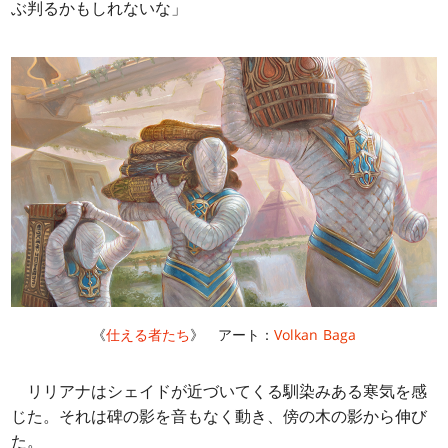
ぶ判るかもしれないな」
《
仕える者たち
》 アート：
Volkan Baga
リリアナはシェイドが近づいてくる馴染みある寒気を感
じた。それは碑の影を音もなく動き、傍の木の影から伸び
た。