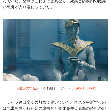
んでいた。空気はこれまでと異なり、死臭と防腐剤の黴臭
い悪臭が入り混じっていた。
《
選定の司祭
》（不朽後） アート：
Lake Hurwitz
ミイラ達は全くの無言で働いていた。それを中断するの
は包帯を巻かれた足の摩擦音と死体を整える際の時折の叩