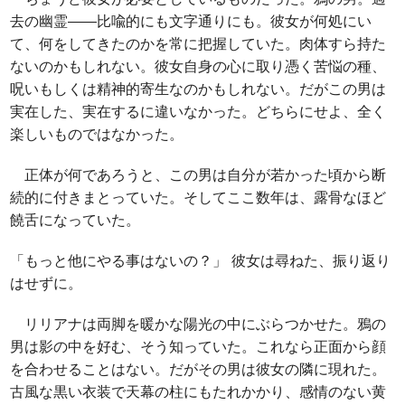
去の幽霊――比喩的にも文字通りにも。彼女が何処にい
て、何をしてきたのかを常に把握していた。肉体すら持た
ないのかもしれない。彼女自身の心に取り憑く苦悩の種、
呪いもしくは精神的寄生なのかもしれない。だがこの男は
実在した、実在するに違いなかった。どちらにせよ、全く
楽しいものではなかった。
正体が何であろうと、この男は自分が若かった頃から断
続的に付きまとっていた。そしてここ数年は、露骨なほど
饒舌になっていた。
「もっと他にやる事はないの？」 彼女は尋ねた、振り返り
はせずに。
リリアナは両脚を暖かな陽光の中にぶらつかせた。鴉の
男は影の中を好む、そう知っていた。これなら正面から顔
を合わせることはない。だがその男は彼女の隣に現れた。
古風な黒い衣装で天幕の柱にもたれかかり、感情のない黄