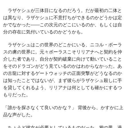
ラザケシュが三体目になるのだろう。だが最初の二体と
は異なり、ラザケシュに不意打ちができるのかどうかは定
かでなかった――この次元のどこにいるのか、もしくは自
分の存在に気付いているのかどうかも。
ラザケシュはこの世界のどこかにいる、ニコル・ボーラ
スの虜の世界に。元々ボーラスこそリリアナへと契約を仲
介した者であり、自分が契約破棄に向けて動いていること
をそのドラゴンがどう見ているのかはわからなかった。あ
の古龍に対するゲートウォッチの正面突撃がどうなるのか
は知ったことではないが、まず彼らがラザケシュ殺しに手
を貸してくれるよう、リリアナは何としても確かにするつ
もりだった。
「誰かを探さなくて良いのかな？」 背後から、かすかに上
品な声がした。
ちょうど彼女が必要としているものだった。鴉の男。過