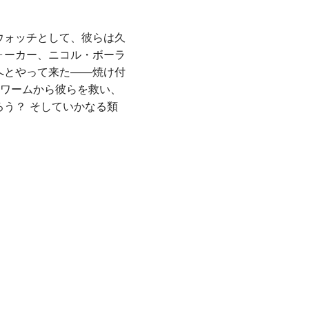
ウォッチとして、彼らは久
ォーカー、ニコル・ボーラ
へとやって来た――焼け付
ドワームから彼らを救い、
う？ そしていかなる類