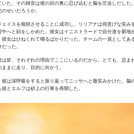
ていた。その雑音は彼の目の奥に忍び込むと脳を圧迫しだした
光のせいだろうか。
ェイスを狼狽させることに成功し、リリアナは得意げな笑み
背中へと顔をしかめた。彼女はイニストラードで自分達を窮地
、彼女はひねくれて嘲るばかりだった。チームの一員としてあ
けだった。
は皆、それぞれの理由でここにいるのだから。とても、忌ま
のままに走り、目的に向かう。
彼は深呼吸をすると振り返ってニッサへと微笑みかけた。脳
も彼とエルフは砂上の行軍を再開した。