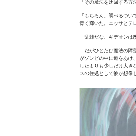
「その魔法を迂回する方
「もちろん。調べるつい
青く輝いた。ニッサとテ
乱雑だな、ギデオンは改
だがひとたび魔法の障壁
がゾンビの中に道をあけ
したよりも少しだけ大き
スの住処として彼が想像