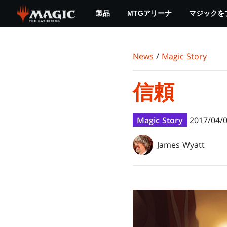
Skip
製品
MTGアリーナ
マジックを
to
main
content
News
/
Magic Story
信頼
Magic Story
2017/04/
James Wyatt