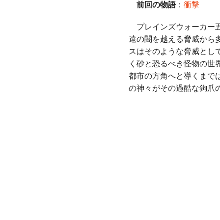
前回の物語
：
衝撃
プレインズウォーカー五
遠の闇を越える脅威から
スはそのような脅威とし
く砂と恐るべき怪物の世
都市の方角へと導くまで
の神々がその過酷な鉤爪