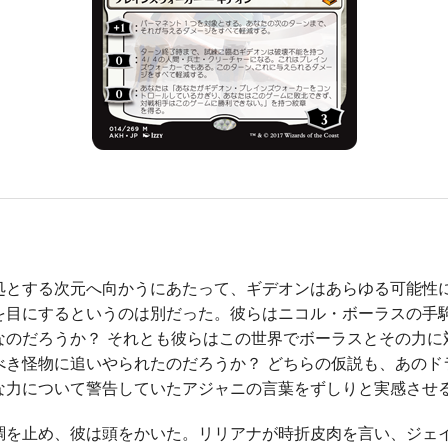
とする次元へ向かうにあたって、ギデオンはあらゆる可能性
を目にするというのは別だった。彼らはニコル・ボーラスの手
なのだろうか？ それとも彼らはこの世界でボーラスとその力に
べき怪物に追いやられたのだろうか？ どちらの仮説も、あのド
な力について警告していたアジャニの言葉をずしりと実感させ
を止め、彼は頭をかいた。リリアナが時折皮肉を言い、ジェ