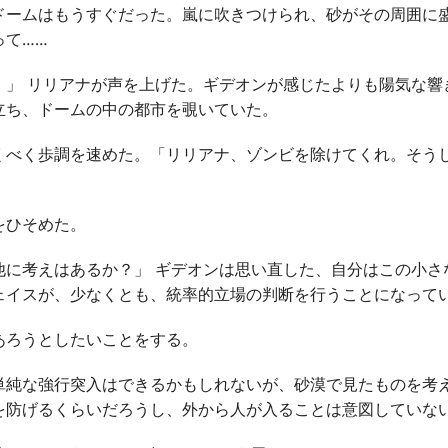
ームはもうすぐだった。嵐に吹きつけられ、砂がその周囲に
って……
！」 リリアナが声を上げた。ギデオンが感じたよりも陽気な響
立ち、ドームの中の都市を覗いていた。
べく歩調を速めた。「リリアナ、ゾンビを除けてくれ。そう
をひそめた。
他に考えはあるか？」 ギデオンは思い直した、自分はこの小さ
ェイスが、少なくとも、統率的立場の判断を行うことになって
ろうとしたいことをする。
純な強行突入はできるかもしれないが、砂漠で見たものを考
を防げるくらいだろうし、外から人が入ることは意図していな